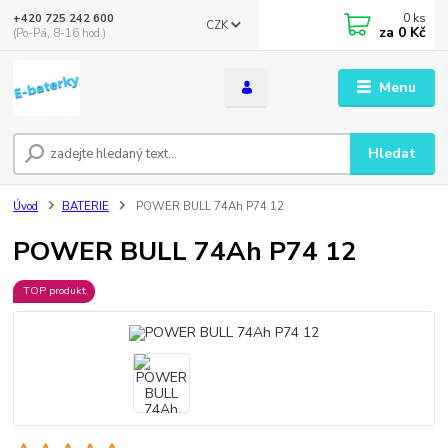
0
ks
+420 725 242 600
CZK
za
0 Kč
(Po-Pá, 8-16 hod.)
Menu
Hledat
Úvod
BATERIE
POWER BULL 74Ah P74 12
POWER BULL 74Ah P74 12
TOP produkt