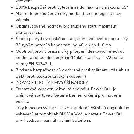
vytečení:
100% bezpečná proti vytečení až do max. úhlu náklonu 55°
Naprosto bezúdržbová díky moderní technologii na bázi
vápníku
Optimalizované hodnoty pro studený start, maximální
startovací síla
Široké pokrytí evropského a asijského vozového parku díky
33 typům baterií s kapacitami od 40 Ah do 110 Ah
Odolnost proti vibracím díky přilepení deskových elektrod
ke dnu a robustním spojkám článků; klasifikace V2 podle
normy EN 50342-1
Zvýšená bezpečnost díky ochraně proti zpětnému zášlehu a
ESD (proti elektrostatickým výbojům)
INOVACE PRO TY NEJVYŠŠÍ NÁROKY.
Dodatečné vybavení v kvalitě originálu. Power Bull je
prémiová startovací baterie Banner určená pro moderní
vozidla.
Díky koncepci vycházející ze standardů výrobců originálního
vybavení, automobilek BMW a VW, je baterie Power Bull
první volbou mezi náhradními bateriemi.