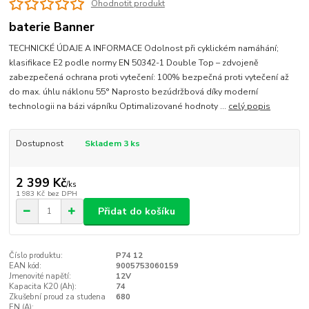
Ohodnotit produkt
baterie Banner
TECHNICKÉ ÚDAJE A INFORMACE Odolnost při cyklickém namáhání;
klasifikace E2 podle normy EN 50342-1 Double Top – zdvojeně
zabezpečená ochrana proti vytečení: 100% bezpečná proti vytečení až
do max. úhlu náklonu 55° Naprosto bezúdržbová díky moderní
technologii na bázi vápníku Optimalizované hodnoty ...
celý popis
Dostupnost
Skladem 3 ks
2 399 Kč
/
ks
1 983 Kč
bez DPH
Přidat do košíku
Číslo produktu:
P74 12
EAN kód:
9005753060159
Jmenovité napětí:
12V
Kapacita K20 (Ah):
74
Zkušební proud za studena
680
EN (A):