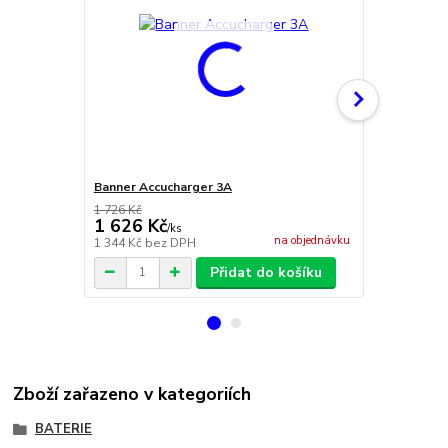
Banner Accucharger 3A
Banner Accu
1 726 Kč
1 626 Kč
2 269 Kč
/
ks
na objednávku
1 344 Kč
bez DPH
1 875 Kč
bez
Přidat do košíku
Zboží zařazeno v kategoriích
BATERIE