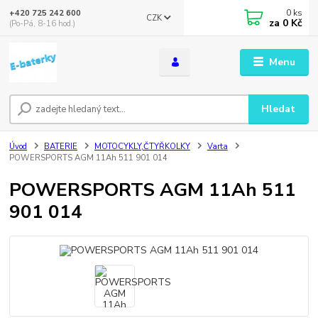
0
ks
+420 725 242 600
CZK
za
0 Kč
(Po-Pá, 8-16 hod.)
Menu
Hledat
Úvod
BATERIE
MOTOCYKLY,ČTYŘKOLKY
Varta
POWERSPORTS AGM 11Ah 511 901 014
POWERSPORTS AGM 11Ah 511
901 014