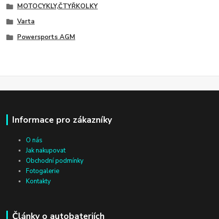
MOTOCYKLY,ČTYŘKOLKY
Varta
Powersports AGM
Informace pro zákazníky
O nás
Jak nakupovat
Obchodní podmínky
Fotogalerie
Kontakty
Články o autobateriích