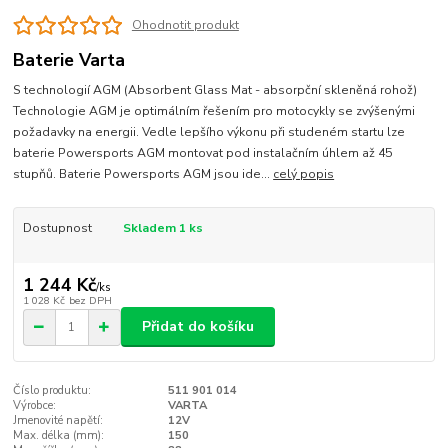
Ohodnotit produkt
Baterie Varta
S technologií AGM (Absorbent Glass Mat - absorpční skleněná rohož)
Technologie AGM je optimálním řešením pro motocykly se zvýšenými
požadavky na energii. Vedle lepšího výkonu při studeném startu lze
baterie Powersports AGM montovat pod instalačním úhlem až 45
stupňů. Baterie Powersports AGM jsou ide...
celý popis
Dostupnost
Skladem 1 ks
1 244 Kč
/
ks
1 028 Kč
bez DPH
Přidat do košíku
Číslo produktu:
511 901 014
Výrobce:
VARTA
Jmenovité napětí:
12V
Max. délka (mm):
150