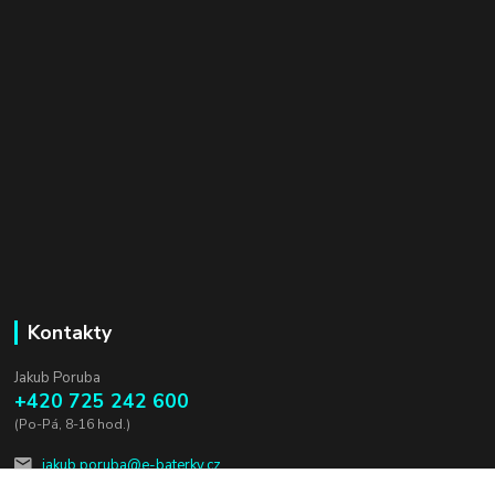
Kontakty
Jakub Poruba
+420 725 242 600
(Po-Pá, 8-16 hod.)
jakub.poruba@e-baterky.cz