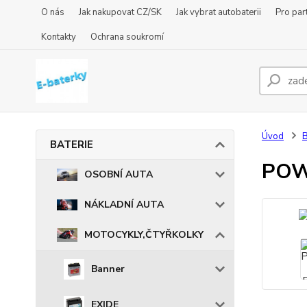
O nás
Jak nakupovat CZ/SK
Jak vybrat autobaterii
Pro par
Kontakty
Ochrana soukromí
Úvod
BATERIE
POW
OSOBNÍ AUTA
NÁKLADNÍ AUTA
MOTOCYKLY,ČTYŘKOLKY
Banner
EXIDE