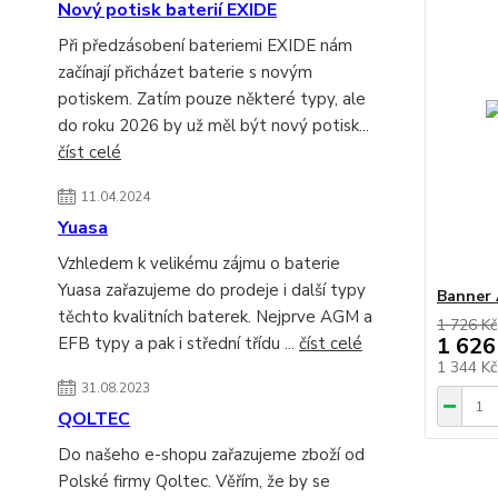
Nový potisk baterií EXIDE
Při předzásobení bateriemi EXIDE nám
začínají přicházet baterie s novým
potiskem. Zatím pouze některé typy, ale
do roku 2026 by už měl být nový potisk...
číst celé
11.04.2024
Yuasa
Vzhledem k velikému zájmu o baterie
Yuasa zařazujeme do prodeje i další typy
Banner 
těchto kvalitních baterek. Nejprve AGM a
1 726 Kč
1 626
EFB typy a pak i střední třídu ...
číst celé
1 344 K
31.08.2023
QOLTEC
Do našeho e-shopu zařazujeme zboží od
Polské firmy Qoltec. Věřím, že by se