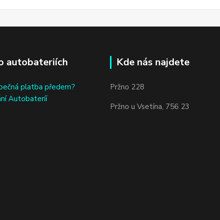
o autobateriích
Kde nás najdete
bečná platba předem?
Pržno 228
ní Autobateríí
Pržno u Vsetína, 756 23