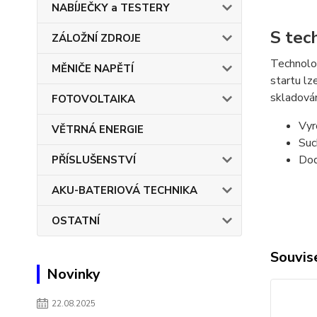
NABÍJEČKY a TESTERY
S tec
ZÁLOŽNÍ ZDROJE
Technolo
MĚNIČE NAPĚTÍ
startu l
skladován
FOTOVOLTAIKA
Vyr
VĚTRNÁ ENERGIE
Suc
Dod
PŘÍSLUŠENSTVÍ
AKU-BATERIOVÁ TECHNIKA
OSTATNÍ
Souvise
Novinky
22.08.2025