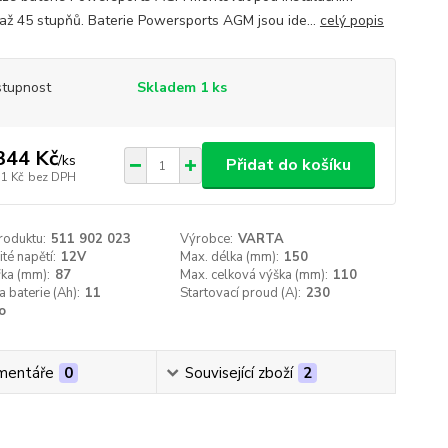
až 45 stupňů. Baterie Powersports AGM jsou ide...
celý popis
tupnost
Skladem 1 ks
344 Kč
/
ks
Přidat do košíku
11 Kč
bez DPH
roduktu:
511 902 023
Výrobce:
VARTA
té napětí:
12V
Max. délka (mm):
150
řka (mm):
87
Max. celková výška (mm):
110
a baterie (Ah):
11
Startovací proud (A):
230
o
mentáře
0
Související zboží
2