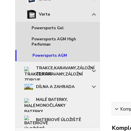
Varta
Powersports Gel
Powersports AGM High
Performan
Powersports AGM
TRAKCE,KARAVANY,ZÁLOŽNÍ
ZDROJE
DÍLNA A ZAHRADA
MALÉ BATERKY,
MONOČLÁNKY
Kompl
BATERIOVÉ ÚLOŽIŠTĚ
Komple