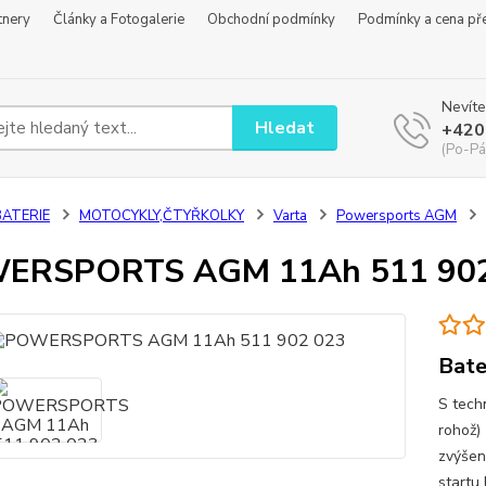
tnery
Články a Fotogalerie
Obchodní podmínky
Podmínky a cena př
Nevíte
Hledat
+420
(Po-Pá
BATERIE
MOTOCYKLY,ČTYŘKOLKY
Varta
Powersports AGM
ERSPORTS AGM 11Ah 511 902
Bate
S tech
rohož)
zvýšen
startu