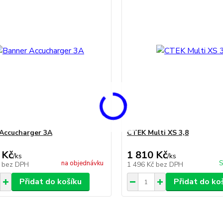
Accucharger 3A
CTEK Multi XS 3,8
 Kč
1 810 Kč
/
ks
/
ks
na objednávku
S
č
bez DPH
1 496 Kč
bez DPH
Přidat do košíku
Přidat do ko