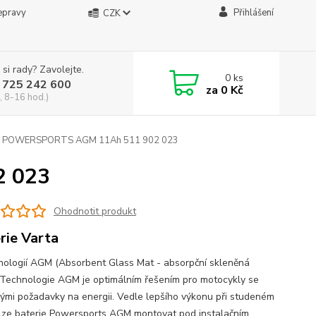
epravy
Přihlášení
CZK
 si rady? Zavolejte.
0
ks
 725 242 600
za
0 Kč
, 8-16 hod.)
POWERSPORTS AGM 11Ah 511 902 023
 023
Ohodnotit produkt
rie Varta
nologií AGM (Absorbent Glass Mat - absorpční skleněná
 Technologie AGM je optimálním řešením pro motocykly se
ými požadavky na energii. Vedle lepšího výkonu při studeném
 lze baterie Powersports AGM montovat pod instalačním