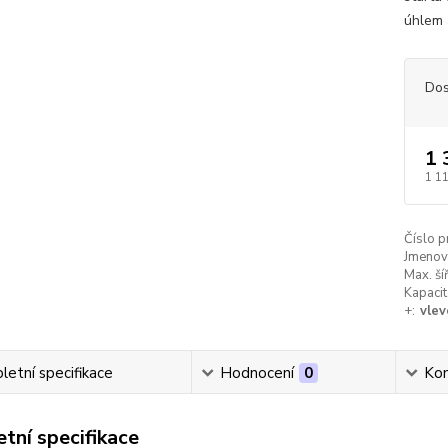
úhlem 
Dos
1 
1 1
Číslo p
Jmenovi
Max. ší
Kapacit
+:
vlev
etní specifikace
Hodnocení
0
Ko
tní specifikace