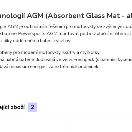
hnologií AGM (Absorbent Glass Mat - a
gie AGM je optimálním řešením pro motocykly se zvýšenými poža
ze baterie Powersports AGM montovat pod instalačním úhlem až
í díky oddělenému balení kyseliny.
obeny pro moderní motocykly, skútry a čtyřkolky.
há nabitá baterie dodávaná ve verzi Freshpack (s balením kyselin
ává maximum energie i za extrémních podmínek
jící zboží
2