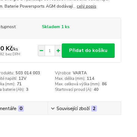
ím. Baterie Powersports AGM dodávají...
celý popis
tupnost
Skladem 1 ks
0 Kč
/
ks
Přidat do košíku
 Kč
bez DPH
roduktu:
503 014 003
Výrobce:
VARTA
té napětí:
12V
Max. délka (mm):
114
řka (mm):
71
Max. celková výška (mm):
86
a baterie (Ah):
3
Startovací proud (A):
40
mentáře
0
Související zboží
2