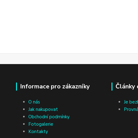
Informace pro zákazníky
Články 
O nás
Je bez
Jak nakupovat
Provná
Obchodní podmínky
Fotogalerie
Kontakty