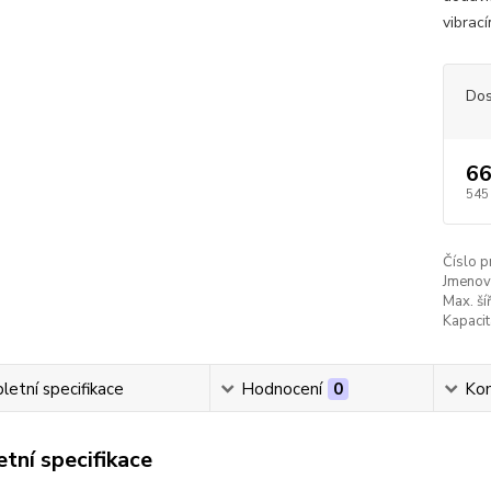
vibrac
Dos
66
545
Číslo p
Jmenovi
Max. ší
Kapacit
etní specifikace
Hodnocení
0
Ko
tní specifikace