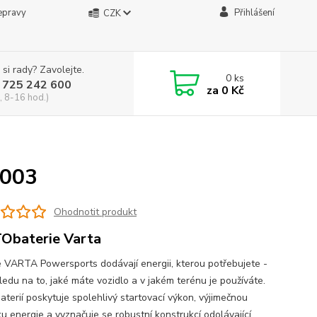
epravy
Přihlášení
CZK
 si rady? Zavolejte.
0
ks
 725 242 600
za
0 Kč
, 8-16 hod.)
003
Ohodnotit produkt
baterie Varta
e VARTA Powersports dodávají energii, kterou potřebujete -
ledu na to, jaké máte vozidlo a v jakém terénu je používáte.
aterií poskytuje spolehlivý startovací výkon, výjimečnou
u energie a vyznačuje se robustní konstrukcí odolávající