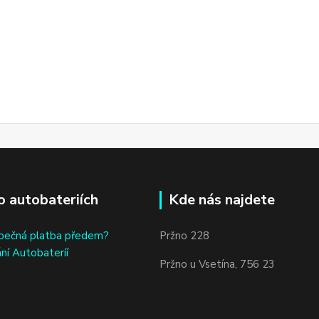
o autobateriích
Kde nás najdete
bečná platba předem?
Pržno 228
ní Autobateríí
Pržno u Vsetína, 756 23