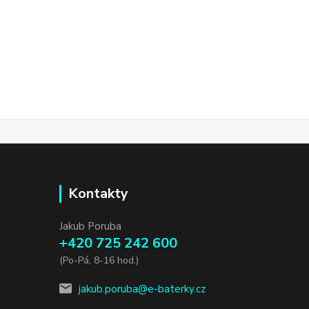
Kontakty
Jakub Poruba
+420 725 242 600
(Po-Pá, 8-16 hod.)
jakub.poruba@e-baterky.cz