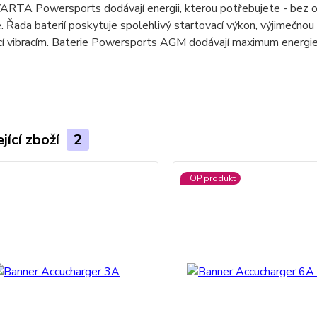
ARTA Powersports dodávají energii, kterou potřebujete - bez oh
. Řada baterií poskytuje spolehlivý startovací výkon, výjimečnou
cí vibracím. Baterie Powersports AGM dodávají maximum energie
jící zboží
2
TOP produkt