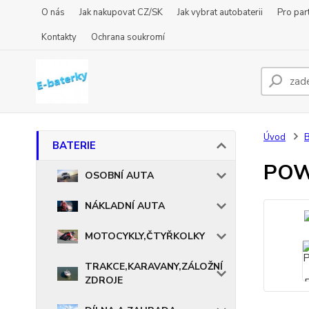
O nás
Jak nakupovat CZ/SK
Jak vybrat autobaterii
Pro par
Kontakty
Ochrana soukromí
Úvod
BATERIE
POW
OSOBNÍ AUTA
NÁKLADNÍ AUTA
MOTOCYKLY,ČTYŘKOLKY
TRAKCE,KARAVANY,ZÁLOŽNÍ
ZDROJE