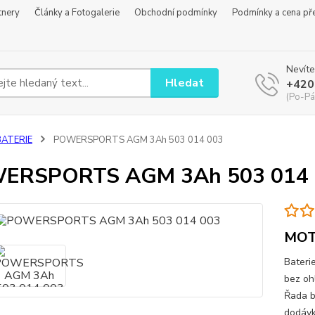
tnery
Články a Fotogalerie
Obchodní podmínky
Podmínky a cena př
Nevíte
Hledat
+420
(Po-Pá
BATERIE
POWERSPORTS AGM 3Ah 503 014 003
ERSPORTS AGM 3Ah 503 014 
MOTO
Bateri
bez oh
Řada b
dodávk