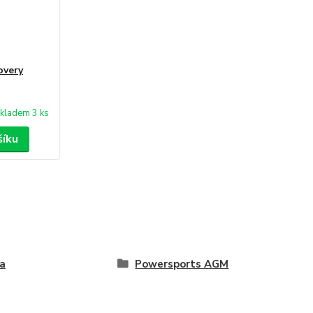
overy
kladem 3 ks
šíku
a
Powersports AGM