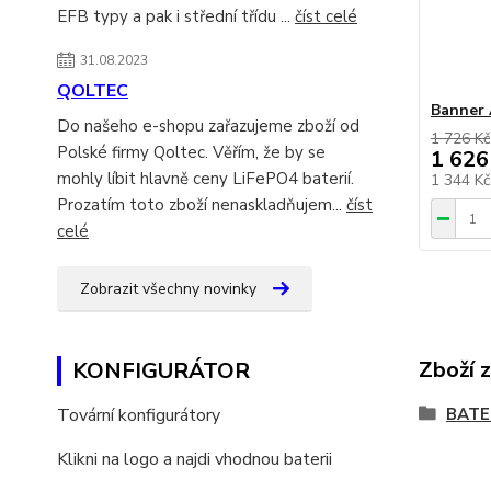
EFB typy a pak i střední třídu ...
číst celé
31.08.2023
QOLTEC
Banner 
Do našeho e-shopu zařazujeme zboží od
1 726 Kč
Polské firmy Qoltec. Věřím, že by se
1 626
mohly líbit hlavně ceny LiFePO4 baterií.
1 344 K
Prozatím toto zboží nenaskladňujem...
číst
celé
Zobrazit všechny novinky
Zboží 
KONFIGURÁTOR
Tovární konfigurátory
BATE
Klikni na logo a najdi vhodnou baterii