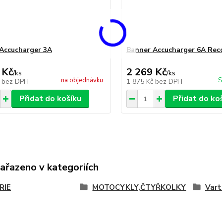
Accucharger 3A
Banner Accucharger 6A Rec
 Kč
2 269 Kč
/
ks
/
ks
na objednávku
S
č
bez DPH
1 875 Kč
bez DPH
Přidat do košíku
Přidat do ko
zařazeno v kategoriích
RIE
MOTOCYKLY,ČTYŘKOLKY
Vart