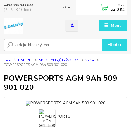
0
ks
+420 725 242 600
CZK
za
0 Kč
(Po-Pá, 8-16 hod.)
Menu
Hledat
Úvod
BATERIE
MOTOCYKLY,ČTYŘKOLKY
Varta
POWERSPORTS AGM 9Ah 509 901 020
POWERSPORTS AGM 9Ah 509
901 020