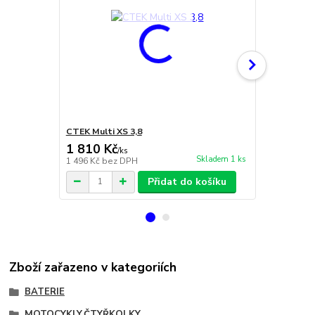
CTEK Multi XS 3,8
Banner Accu
1 810 Kč
2 269 Kč
/
ks
Skladem 1 ks
1 496 Kč
bez DPH
1 875 Kč
bez
Přidat do košíku
Zboží zařazeno v kategoriích
BATERIE
MOTOCYKLY,ČTYŘKOLKY