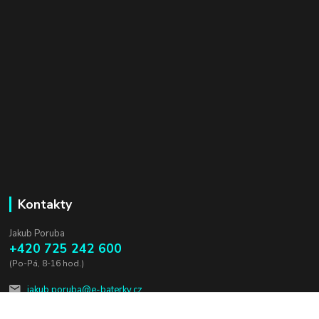
Kontakty
Jakub Poruba
+420 725 242 600
(Po-Pá, 8-16 hod.)
jakub.poruba@e-baterky.cz