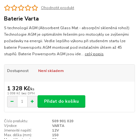
Ohodnotit produkt
Baterie Varta
S technologií AGM (Absorbent Glass Mat - absorpční skleněná rohož)
Technologie AGM je optimálním řešením pro motocykly se zvýšenými
požadavky na energii. Vedle lepšího výkonu při studeném startu lze
baterie Powersports AGM montovat pod instalačním úhlem až 45
stupňů. Baterie Powersports AGM jsou ide...
celý popis
Dostupnost
Není skladem
1 328 Kč
/
ks
1 098 Kč
bez DPH
Přidat do košíku
Číslo produktu:
509 901 020
Výrobce:
VARTA
Jmenovité napětí:
12V
Max. délka (mm):
150