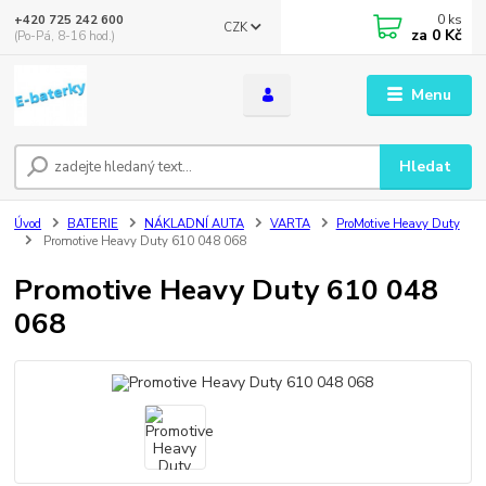
0
ks
+420 725 242 600
CZK
za
0 Kč
(Po-Pá, 8-16 hod.)
Menu
Hledat
Úvod
BATERIE
NÁKLADNÍ AUTA
VARTA
ProMotive Heavy Duty
Promotive Heavy Duty 610 048 068
Promotive Heavy Duty 610 048
068