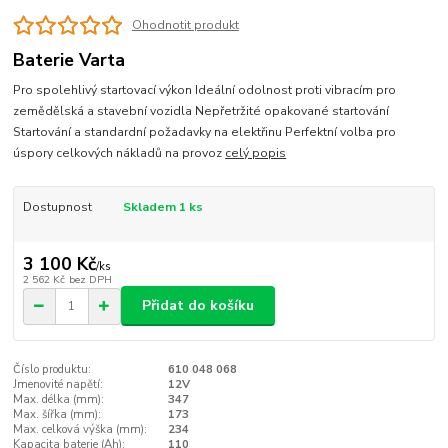
Ohodnotit produkt
Baterie Varta
Pro spolehlivý startovací výkon Ideální odolnost proti vibracím pro
zemědělská a stavební vozidla Nepřetržité opakované startování
Startování a standardní požadavky na elektřinu Perfektní volba pro
úspory celkových nákladů na provoz
celý popis
Dostupnost
Skladem 1 ks
3 100 Kč
/
ks
2 562 Kč
bez DPH
Přidat do košíku
Číslo produktu:
610 048 068
Jmenovité napětí:
12V
Max. délka (mm):
347
Max. šířka (mm):
173
Max. celková výška (mm):
234
Kapacita baterie (Ah):
110