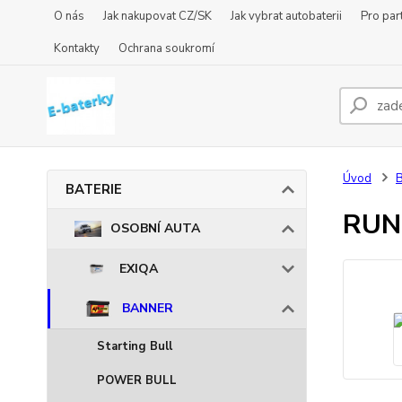
O nás
Jak nakupovat CZ/SK
Jak vybrat autobaterii
Pro par
Kontakty
Ochrana soukromí
Úvod
BATERIE
RUN
OSOBNÍ AUTA
EXIQA
BANNER
Starting Bull
POWER BULL