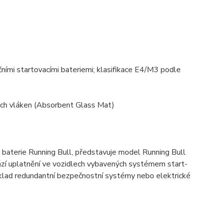
čními startovacími bateriemi; klasifikace E4/M3 podle
ých vláken (Absorbent Glass Mat)
é“ baterie Running Bull, představuje model Running Bull
hází uplatnění ve vozidlech vybavených systémem start-
íklad redundantní bezpečnostní systémy nebo elektrické