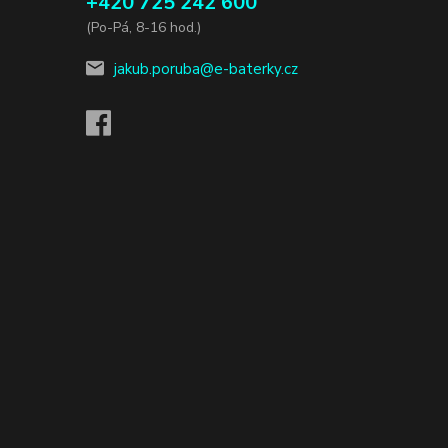
+420 725 242 600
(Po-Pá, 8-16 hod.)
jakub.poruba@e-baterky.cz