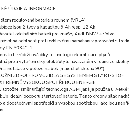
CKÉ ÚDAJE A INFORMACE
tilem regulovaná baterie s rounem (VRLA)
abídce jsou 2 typy s kapacitou 9 Ah resp. 12 Ah
avatel originálních baterií pro značky Audi, BMW a Volvo
jnásobná odolnost proti cyklickému namáhání v porovnání s tradi
rmy EN 50342-1
rosto bezúdržbová díky technologii rekombinace plynů
lná proti vytečení díky elektrolytu navázaném v rounu ze skeln
ná instalace v poloze na bok (max. úhel sklonu 90°)
LOŽNÍ ZDROJ PRO VOZIDLA SE SYSTÉMEM START-STOP
EXTRÉMNĚ VYSOKOU SPOTŘEBOU ENERGIE.
y totožné, směr určující technologii AGM, jaká je použita u „velk
kUp ideální podporu startovací baterie. Tento drobný silák nac
p a dodatečnými spotřebiči s vysokou spotřebou, jako jsou např
ní.