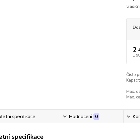
tradičn
Dos
2 
1 9
Číslo p
Kapacit
Max. dé
Max. ce
etní specifikace
Hodnocení
0
Ko
tní specifikace