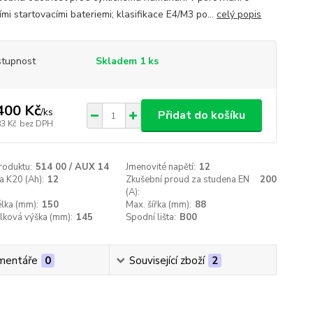
ími startovacími bateriemi; klasifikace E4/M3 po...
celý popis
tupnost
Skladem 1 ks
400 Kč
/
ks
Přidat do košíku
83 Kč
bez DPH
roduktu:
514 00 / AUX 14
Jmenovité napětí:
12
a K20 (Ah):
12
Zkušební proud za studena EN
200
(A):
lka (mm):
150
Max. šířka (mm):
88
lková výška (mm):
145
Spodní lišta:
B00
mentáře
0
Související zboží
2