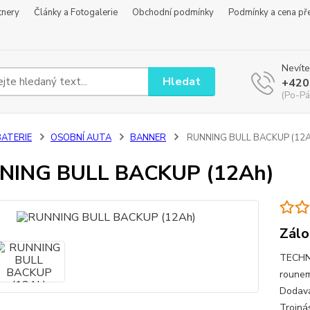
tnery
Články a Fotogalerie
Obchodní podmínky
Podmínky a cena př
Nevíte
Hledat
+420
(Po-Pá
BATERIE
OSOBNÍ AUTA
BANNER
RUNNING BULL BACKUP (12A
NING BULL BACKUP (12Ah)
Zálo
TECHNI
rounem
Dodava
Trojná