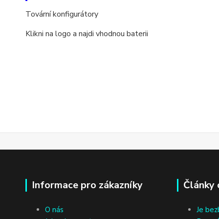
Tovární konfigurátory
Klikni na logo a najdi vhodnou baterii
Informace pro zákazníky
Články 
O nás
Je bez