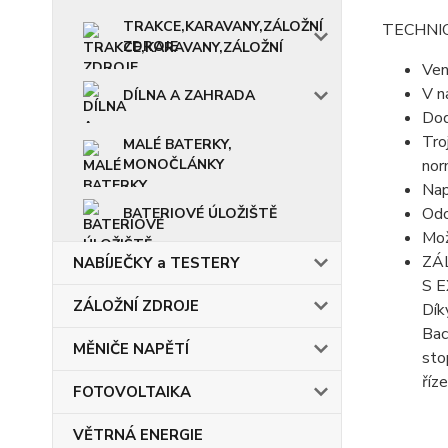
TRAKCE,KARAVANY,ZÁLOŽNÍ
TECHNI
ZDROJE
Ven
V n
DÍLNA A ZAHRADA
Dod
Tro
MALÉ BATERKY,
MONOČLÁNKY
no
Nap
Odo
BATERIOVÉ ÚLOŽIŠTĚ
Mož
ZÁ
NABÍJEČKY a TESTERY
S 
ZÁLOŽNÍ ZDROJE
Dík
Bac
MĚNIČE NAPĚTÍ
sto
říze
FOTOVOLTAIKA
VĚTRNÁ ENERGIE