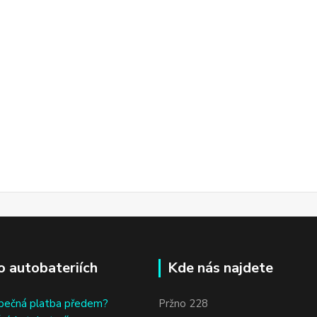
o autobateriích
Kde nás najdete
bečná platba předem?
Pržno 228