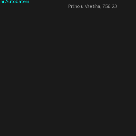
ní Autobateríí
Pržno u Vsetína, 756 23