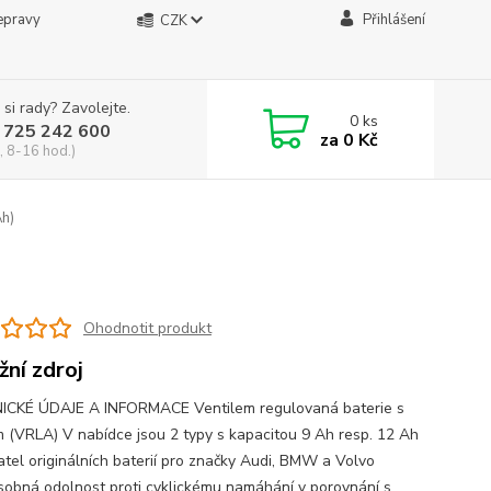
epravy
Přihlášení
CZK
 si rady? Zavolejte.
0
ks
 725 242 600
za
0 Kč
, 8-16 hod.)
h)
Ohodnotit produkt
žní zdroj
CKÉ ÚDAJE A INFORMACE Ventilem regulovaná baterie s
 (VRLA) V nabídce jsou 2 typy s kapacitou 9 Ah resp. 12 Ah
tel originálních baterií pro značky Audi, BMW a Volvo
sobná odolnost proti cyklickému namáhání v porovnání s