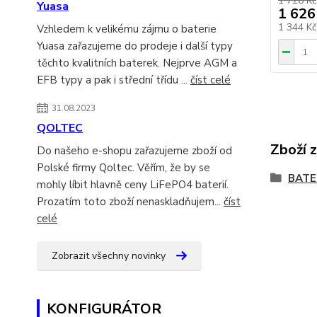
1 726 Kč
Yuasa
1 626
1 344 K
Vzhledem k velikému zájmu o baterie
Yuasa zařazujeme do prodeje i další typy
těchto kvalitních baterek. Nejprve AGM a
EFB typy a pak i střední třídu ...
číst celé
31.08.2023
QOLTEC
Zboží 
Do našeho e-shopu zařazujeme zboží od
Polské firmy Qoltec. Věřím, že by se
BATE
mohly líbit hlavně ceny LiFePO4 baterií.
Prozatím toto zboží nenaskladňujem...
číst
celé
Zobrazit všechny novinky
KONFIGURÁTOR