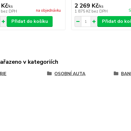
 Kč
2 269 Kč
/
ks
/
ks
na objednávku
S
č
bez DPH
1 875 Kč
bez DPH
Přidat do košíku
Přidat do ko
zařazeno v kategoriích
RIE
OSOBNÍ AUTA
BAN