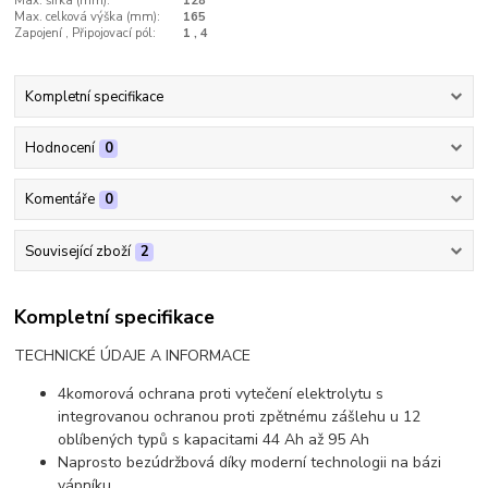
Max. šířka (mm):
128
Max. celková výška (mm):
165
Zapojení , Připojovací pól:
1 , 4
Kompletní specifikace
Hodnocení
0
Komentáře
0
Související zboží
2
Kompletní specifikace
TECHNICKÉ ÚDAJE A INFORMACE
4komorová ochrana proti vytečení elektrolytu s
integrovanou ochranou proti zpětnému zášlehu u 12
oblíbených typů s kapacitami 44 Ah až 95 Ah
Naprosto bezúdržbová díky moderní technologii na bázi
vápníku