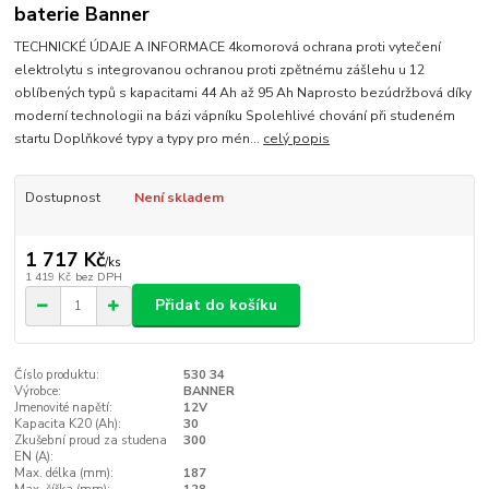
baterie Banner
TECHNICKÉ ÚDAJE A INFORMACE 4komorová ochrana proti vytečení
elektrolytu s integrovanou ochranou proti zpětnému zášlehu u 12
oblíbených typů s kapacitami 44 Ah až 95 Ah Naprosto bezúdržbová díky
moderní technologii na bázi vápníku Spolehlivé chování při studeném
startu Doplňkové typy a typy pro mén...
celý popis
Dostupnost
Není skladem
1 717 Kč
/
ks
1 419 Kč
bez DPH
Přidat do košíku
Číslo produktu:
530 34
Výrobce:
BANNER
Jmenovité napětí:
12V
Kapacita K20 (Ah):
30
Zkušební proud za studena
300
EN (A):
Max. délka (mm):
187