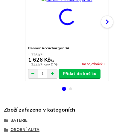
Banner Accucharger 3A
Banner Accu
1 726 Kč
1 626 Kč
2 269 Kč
/
ks
na objednávku
1 344 Kč
bez DPH
1 875 Kč
bez
Přidat do košíku
Zboží zařazeno v kategoriích
BATERIE
OSOBNÍ AUTA