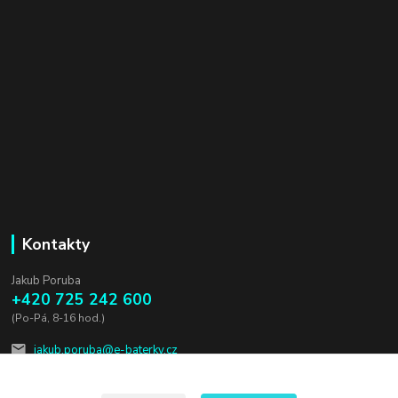
Kontakty
Jakub Poruba
+420 725 242 600
(Po-Pá, 8-16 hod.)
jakub.poruba@e-baterky.cz