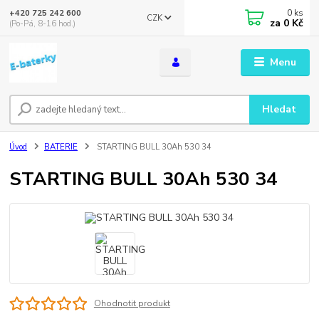
0
ks
+420 725 242 600
CZK
za
0 Kč
(Po-Pá, 8-16 hod.)
Menu
Hledat
Úvod
BATERIE
STARTING BULL 30Ah 530 34
STARTING BULL 30Ah 530 34
Ohodnotit produkt