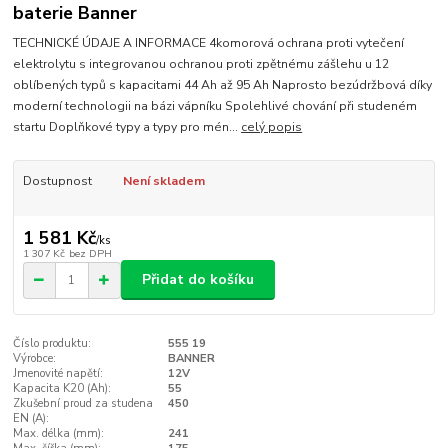
baterie Banner
TECHNICKÉ ÚDAJE A INFORMACE 4komorová ochrana proti vytečení
elektrolytu s integrovanou ochranou proti zpětnému zášlehu u 12
oblíbených typů s kapacitami 44 Ah až 95 Ah Naprosto bezúdržbová díky
moderní technologii na bázi vápníku Spolehlivé chování při studeném
startu Doplňkové typy a typy pro mén...
celý popis
Dostupnost
Není skladem
1 581 Kč
/
ks
1 307 Kč
bez DPH
Přidat do košíku
Číslo produktu:
555 19
Výrobce:
BANNER
Jmenovité napětí:
12V
Kapacita K20 (Ah):
55
Zkušební proud za studena
450
EN (A):
Max. délka (mm):
241