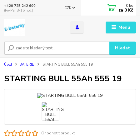
0
ks
+420 725 242 600
CZK
za
0 Kč
(Po-Pá, 8-16 hod.)
Menu
Hledat
Úvod
BATERIE
STARTING BULL 55Ah 555 19
STARTING BULL 55Ah 555 19
Ohodnotit produkt