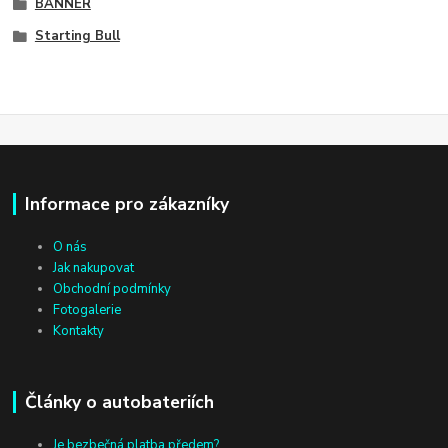
BANNER
Starting Bull
Informace pro zákazníky
O nás
Jak nakupovat
Obchodní podmínky
Fotogalerie
Kontakty
Články o autobateriích
Je bezbečná platba předem?