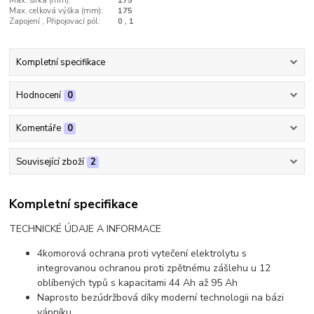
Max. šířka (mm):
175
Max. celková výška (mm):
175
Zapojení , Připojovací pól:
0 , 1
Kompletní specifikace
Hodnocení
0
Komentáře
0
Související zboží
2
Kompletní specifikace
TECHNICKÉ ÚDAJE A INFORMACE
4komorová ochrana proti vytečení elektrolytu s
integrovanou ochranou proti zpětnému zášlehu u 12
oblíbených typů s kapacitami 44 Ah až 95 Ah
Naprosto bezúdržbová díky moderní technologii na bázi
vápníku