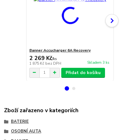
Banner Accucharger 6A Recovery
Banner Accu
2 269 Kč
19 100 
/
ks
Skladem 3 ks
1 875 Kč
bez DPH
15 785 Kč
be
Přidat do košíku
Zboží zařazeno v kategoriích
BATERIE
OSOBNÍ AUTA