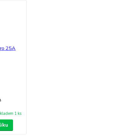
A
kladem 1 ks
šíku