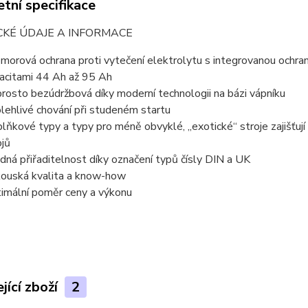
tní specifikace
CKÉ ÚDAJE A INFORMACE
morová ochrana proti vytečení elektrolytu s integrovanou ochra
acitami 44 Ah až 95 Ah
rosto bezúdržbová díky moderní technologii na bázi vápníku
lehlivé chování při studeném startu
lňkové typy a typy pro méně obvyklé, „exotické“ stroje zajišťuj
ojů
dná přiřaditelnost díky označení typů čísly DIN a UK
ouská kvalita a know-how
imální poměr ceny a výkonu
jící zboží
2