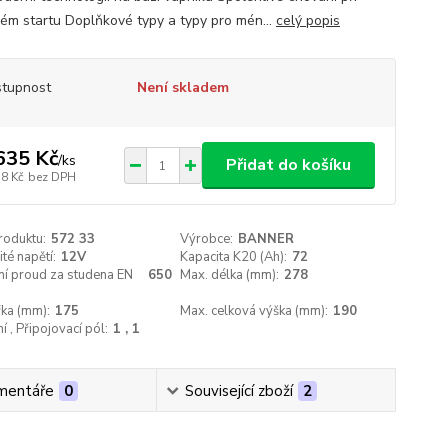
ém startu Doplňkové typy a typy pro mén...
celý popis
tupnost
Není skladem
635 Kč
/
ks
Přidat do košíku
78 Kč
bez DPH
roduktu:
572 33
Výrobce:
BANNER
té napětí:
12V
Kapacita K20 (Ah):
72
ní proud za studena EN
650
Max. délka (mm):
278
řka (mm):
175
Max. celková výška (mm):
190
í , Připojovací pól:
1 , 1
mentáře
0
Související zboží
2