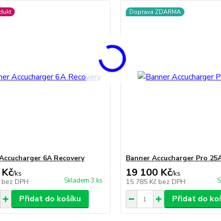
dukt
Doprava ZDARMA
Accucharger 6A Recovery
Banner Accucharger Pro 25
 Kč
19 100 Kč
/
ks
/
ks
Skladem 3 ks
S
č
bez DPH
15 785 Kč
bez DPH
Přidat do košíku
Přidat do ko