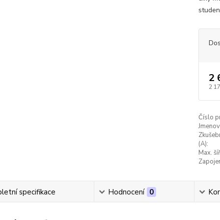
studen
Dos
2 
2 1
Číslo p
Jmenovi
Zkušeb
(A):
Max. ší
Zapojen
etní specifikace
Hodnocení
0
Ko