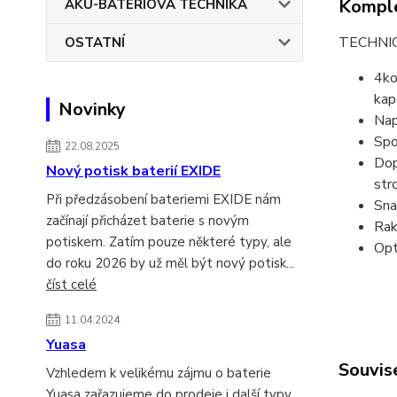
Komple
AKU-BATERIOVÁ TECHNIKA
TECHNI
OSTATNÍ
4ko
kap
Novinky
Nap
Spo
22.08.2025
Dop
Nový potisk baterií EXIDE
str
Při předzásobení bateriemi EXIDE nám
Sna
začínají přicházet baterie s novým
Rak
potiskem. Zatím pouze některé typy, ale
Opt
do roku 2026 by už měl být nový potisk...
číst celé
11.04.2024
Yuasa
Souvise
Vzhledem k velikému zájmu o baterie
Yuasa zařazujeme do prodeje i další typy