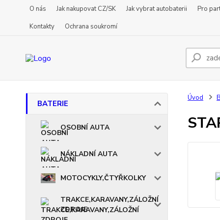
O nás
Jak nakupovat CZ/SK
Jak vybrat autobaterii
Pro par
Kontakty
Ochrana soukromí
Úvod
BATERIE
STA
OSOBNÍ AUTA
NÁKLADNÍ AUTA
MOTOCYKLY,ČTYŘKOLKY
TRAKCE,KARAVANY,ZÁLOŽNÍ
ZDROJE