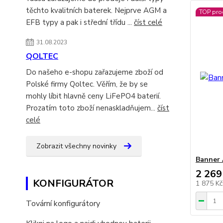
těchto kvalitních baterek. Nejprve AGM a
TOP pro
EFB typy a pak i střední třídu ...
číst celé
31.08.2023
QOLTEC
Do našeho e-shopu zařazujeme zboží od
Polské firmy Qoltec. Věřím, že by se
mohly líbit hlavně ceny LiFePO4 baterií.
Prozatím toto zboží nenaskladňujem...
číst
celé
Zobrazit všechny novinky
Banner 
2 269
KONFIGURÁTOR
1 875 K
Tovární konfigurátory