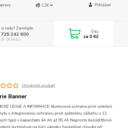
epravy
Přihlášení
CZK
 si rady? Zavolejte.
0
ks
 725 242 600
za
0 Kč
, 8-16 hod.)
Ohodnotit produkt
rie Banner
CKÉ ÚDAJE A INFORMACE 4komorová ochrana proti vytečení
olytu s integrovanou ochranou proti zpětnému zášlehu u 12
ných typů s kapacitami 44 Ah až 95 Ah Naprosto bezúdržbová
oderní technologii na bázi vápníku Spolehlivé chování při