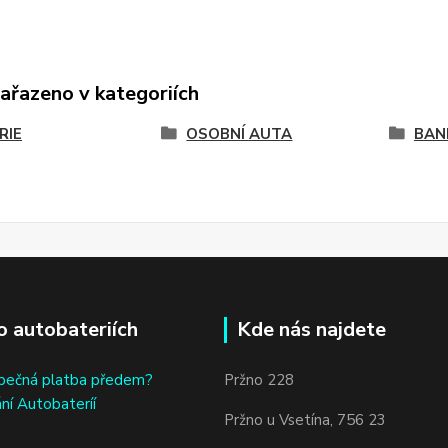
zařazeno v kategoriích
RIE
OSOBNÍ AUTA
BAN
o autobateriích
Kde nás najdete
bečná platba předem?
Pržno 228
ní Autobateríí
Pržno u Vsetína, 756 23