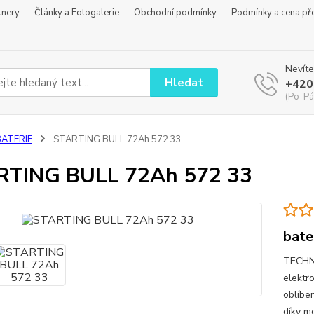
tnery
Články a Fotogalerie
Obchodní podmínky
Podmínky a cena př
Nevíte
Hledat
+420
(Po-Pá
BATERIE
STARTING BULL 72Ah 572 33
RTING BULL 72Ah 572 33
bate
TECHNI
elektr
oblíbe
díky m