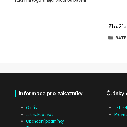
Klikni na logo a najdi vhodnou baterii
Zboží 
BATE
Informace pro zákazníky
Články 
O nás
Je bez
Jak nakupovat
Provná
Obchodní podmínky