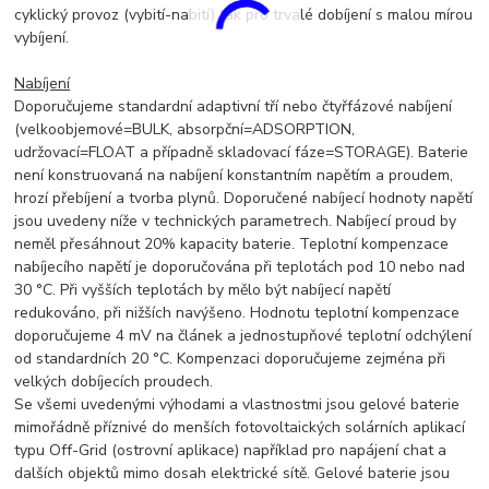
cyklický provoz (vybití-nabití) tak pro trvalé dobíjení s malou mírou
vybíjení.
Nabíjení
Doporučujeme standardní adaptivní tří nebo čtyřfázové nabíjení
(velkoobjemové=BULK, absorpční=ADSORPTION,
udržovací=FLOAT a případně skladovací fáze=STORAGE). Baterie
není konstruovaná na nabíjení konstantním napětím a proudem,
hrozí přebíjení a tvorba plynů. Doporučené nabíjecí hodnoty napětí
jsou uvedeny níže v technických parametrech. Nabíjecí proud by
neměl přesáhnout 20% kapacity baterie. Teplotní kompenzace
nabíjecího napětí je doporučována při teplotách pod 10 nebo nad
30 °C. Při vyšších teplotách by mělo být nabíjecí napětí
redukováno, při nižších navýšeno. Hodnotu teplotní kompenzace
doporučujeme 4 mV na článek a jednostupňové teplotní odchýlení
od standardních 20 °C. Kompenzaci doporučujeme zejména při
velkých dobíjecích proudech.
Se všemi uvedenými výhodami a vlastnostmi jsou gelové baterie
mimořádně příznivé do menších fotovoltaických solárních aplikací
typu Off-Grid (ostrovní aplikace) například pro napájení chat a
dalších objektů mimo dosah elektrické sítě. Gelové baterie jsou