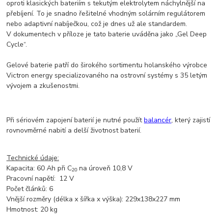
oproti klasických bateriím s tekutým elektrolytem náchylnější na
přebíjení. To je snadno řešitelné vhodným solárním regulátorem
nebo adaptivní nabíječkou, což je dnes už ale standardem.
V dokumentech v příloze je tato baterie uváděna jako „Gel Deep
Cycle“.
Gelové baterie patří do širokého sortimentu holanského výrobce
Victron energy specializovaného na ostrovní systémy s 35 letým
vývojem a zkušenostmi.
Při sériovém zapojení baterií je nutné použít
balancér
, který zajistí
rovnovměrné nabití a delší životnost baterií.
Technické údaje:
Kapacita: 60 Ah při C
na úroveň 10,8 V
20
Pracovní napětí: 12 V
Počet článků: 6
Vnější rozměry (délka x šířka x výška): 229x138x227 mm
Hmotnost: 20 kg