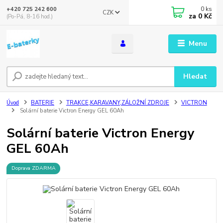
0
ks
+420 725 242 600
CZK
za
0 Kč
(Po-Pá, 8-16 hod.)
Menu
Hledat
Úvod
BATERIE
TRAKCE,KARAVANY,ZÁLOŽNÍ ZDROJE
VICTRON
Solární baterie Victron Energy GEL 60Ah
Solární baterie Victron Energy
GEL 60Ah
Doprava ZDARMA