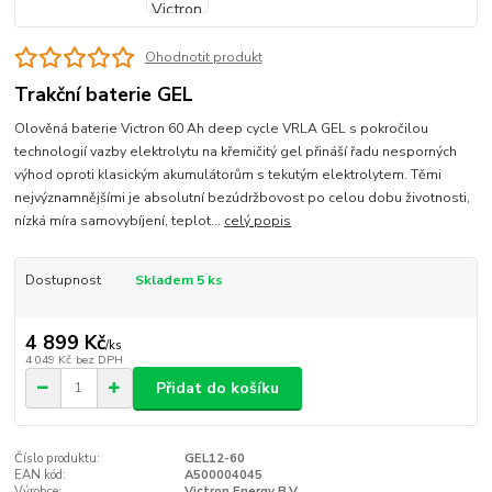
Ohodnotit produkt
Trakční baterie GEL
Olověná baterie Victron 60 Ah deep cycle VRLA GEL s pokročilou
technologií vazby elektrolytu na křemičitý gel přináší řadu nesporných
výhod oproti klasickým akumulátorům s tekutým elektrolytem. Těmi
nejvýznamnějšími je absolutní bezúdržbovost po celou dobu životnosti,
nízká míra samovybíjení, teplot...
celý popis
Dostupnost
Skladem 5 ks
4 899 Kč
/
ks
4 049 Kč
bez DPH
Přidat do košíku
Číslo produktu:
GEL12-60
EAN kód:
A500004045
Výrobce:
Victron Energy B.V.