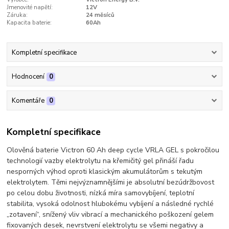
Jmenovité napětí:
12V
Záruka:
24 měsíců
Kapacita baterie:
60Ah
Kompletní specifikace
Hodnocení
0
Komentáře
0
Kompletní specifikace
Olověná baterie Victron 60 Ah deep cycle VRLA GEL s pokročilou
technologií vazby elektrolytu na křemičitý gel přináší řadu
nesporných výhod oproti klasickým akumulátorům s tekutým
elektrolytem. Těmi nejvýznamnějšími je absolutní bezúdržbovost
po celou dobu životnosti, nízká míra samovybíjení, teplotní
stabilita, vysoká odolnost hlubokému vybíjení a následné rychlé
„zotavení“, snížený vliv vibrací a mechanického poškození gelem
fixovaných desek, nevrstvení elektrolytu se všemi negativy a