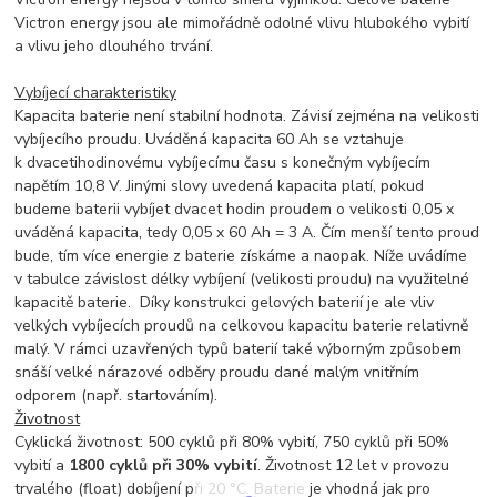
Victron energy jsou ale mimořádně odolné vlivu hlubokého vybití
a vlivu jeho dlouhého trvání.
Vybíjecí charakteristiky
Kapacita baterie není stabilní hodnota. Závisí zejména na velikosti
vybíjecího proudu. Uváděná kapacita 60 Ah se vztahuje
k dvacetihodinovému vybíjecímu času s konečným vybíjecím
napětím 10,8 V. Jinými slovy uvedená kapacita platí, pokud
budeme baterii vybíjet dvacet hodin proudem o velikosti 0,05 x
uváděná kapacita, tedy 0,05 x 60 Ah = 3 A. Čím menší tento proud
bude, tím více energie z baterie získáme a naopak. Níže uvádíme
v tabulce závislost délky vybíjení (velikosti proudu) na využitelné
kapacitě baterie. Díky konstrukci gelových baterií je ale vliv
velkých vybíjecích proudů na celkovou kapacitu baterie relativně
malý. V rámci uzavřených typů baterií také výborným způsobem
snáší velké nárazové odběry proudu dané malým vnitřním
odporem (např. startováním).
Životnost
Cyklická životnost: 500 cyklů při 80% vybití, 750 cyklů při 50%
vybití a
1800 cyklů při 30% vybití
. Životnost 12 let v provozu
trvalého (float) dobíjení při 20 °C. Baterie je vhodná jak pro