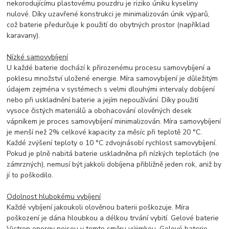
nekorodujícímu plastovému pouzdru je riziko úniku kyseliny
nulové. Díky uzavřené konstrukci je minimalizován únik výparů,
což baterie předurčuje k použití do obytných prostor (například
karavany).
Nízké samovybíjení
U každé baterie dochází k přirozenému procesu samovybíjení a
poklesu množství uložené energie. Míra samovybíjení je důležitým
údajem zejména v systémech s velmi dlouhými intervaly dobíjení
nebo při uskladnění baterie a jejím nepoužívání. Díky použití
vysoce čistých materiálů a obohacování olověných desek
vápníkem je proces samovybíjení minimalizován. Míra samovybíjení
je menší než 2% celkové kapacity za měsíc při teplotě 20 °C.
Každé zvýšení teploty o 10 °C zdvojnásobí rychlost samovybíjení.
Pokud je plně nabitá baterie uskladněna při nízkých teplotách (ne
zámrzných), nemusí být jakkoli dobíjena přibližně jeden rok, aniž by
jí to poškodilo.
Odolnost hlubokému vybíjení
Každé vybíjení jakoukoli olověnou baterii poškozuje. Míra
poškození je dána hloubkou a délkou trvání vybití. Gelové baterie
Victron energy nejsou v tomto směru výjimkou. Gelové baterie