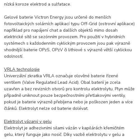
nízká koroze elektrod a sulfatace.
Gelové baterie Victron Energy jsou určené do menších
fotovoltaických solárních aplikací typu Off-Grid (ostrovní aplikace)
například pro napájení chat a dalších objektů mimo dosah
elektrické sítě se sezónním provozem. Pro použití v hybridních
systémech s každodenním cyklickým provozem jsou pak výrazně
vhodnější baterie OPzS, OPzV či lithiové s výrazně větší cyklickou
odolností.
VRLA technologie
Univerzální zkratka VRLA označuje olověné baterie řízené
ventilem (Valve Regulated Lead Acid). Obal baterií je zcela
uzavřen a bez revizních otvorů pro kontrolu elektrolytu. Plyn může
případně uniknout pouze bezpečnostními přetlakovými ventily,
pokud je baterie výrazně přebíjena nebo je poškozen jeden a více
článků. Elektrolyt nelze od baterie dolévat.
Elektrolyt vázaný v gelu
Elektrolyt je adhezivními silami vázán v kapilárách křemičitém
gelu, který funguje jako nosič. Díky vazbě elektrolytu v gelu a