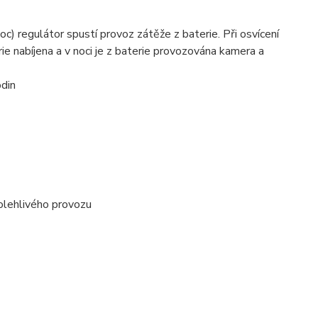
c) regulátor spustí provoz zátěže z baterie. Při osvícení
rie nabíjena a v noci je z baterie provozována kamera a
din
olehlivého provozu