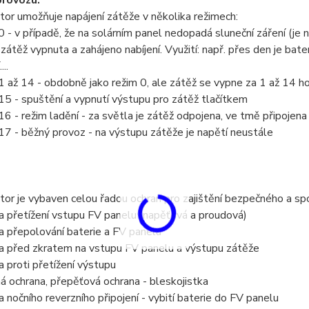
provozu:
r umožňuje napájení zátěže v několika režimech:
 v případě, že na solárním panel nedopadá sluneční záření (je no
 zátěž vypnuta a zahájeno nabíjení. Využití: např. přes den je bate
..
až 14 - obdobně jako režim 0, ale zátěž se vypne za 1 až 14 ho
 - spuštění a vypnutí výstupu pro zátěž tlačítkem
- režim ladění - za světla je zátěž odpojena, ve tmě připojena
 - běžný provoz - na výstupu zátěže je napětí neustále
r je vybaven celou řadou ochran pro zajištění bezpečného a sp
přetížení vstupu FV panelu (napěťová a proudová)
přepolování baterie a FV panelu
před zkratem na vstupu FV panelu a výstupu zátěže
proti přetížení výstupu
ochrana, přepěťová ochrana - bleskojistka
očního reverzního připojení - vybití baterie do FV panelu