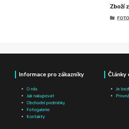
Zboží 
FOTO
Informace pro zákazníky
Články 
O nás
Je bez
Jak nakupovat
Provná
Obchodní podmínky
Fotogalerie
Kontakty