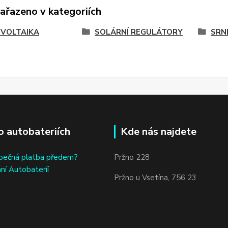
zařazeno v kategoriích
VOLTAIKA
SOLÁRNÍ REGULÁTORY
SRNE
o autobateriích
Kde nás najdete
bečná platba předem?
Pržno 228
ní Autobateríí
Pržno u Vsetína, 756 23