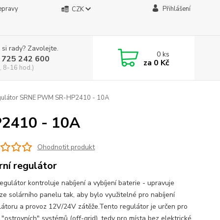
epravy
Přihlášení
CZK
 si rady? Zavolejte.
0
ks
 725 242 600
za
0 Kč
, 8-16 hod.)
egulátor SRNE PWM SR-HP2410 - 10A
P2410 - 10A
Ohodnotit produkt
rní regulátor
gulátor kontroluje nabíjení a vybíjení baterie - upravuje
ze solárního panelu tak, aby bylo využitelné pro nabíjení
átoru a provoz 12V/24V zátěže.Tento regulátor je určen pro
"ostrovních" systémů (off-grid), tedy pro místa bez elektrické