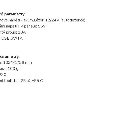
ké parametry:
é napětí - akumulátor: 12/24V (autodetekce)
í napětí FV panelu: 55V
tý proud: 10A
 USB 5V/1A
parametry:
: 103*71*36 mm
t: 100 g
IP30
 teplota: -25 až +55 C