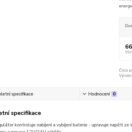
energie
Dos
66
550
Číslo p
Výrobc
etní specifikace
Hodnocení
0
tní specifikace
átor kontroluje nabíjení a vybíjení baterie - upravuje napětí ze s