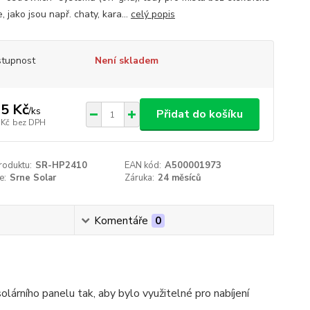
, jako jsou např. chaty, kara...
celý popis
tupnost
Není skladem
5 Kč
/
ks
Přidat do košíku
 Kč
bez DPH
roduktu:
SR-HP2410
EAN kód:
A500001973
e:
Srne Solar
Záruka:
24 měsíců
Komentáře
0
olárního panelu tak, aby bylo využitelné pro nabíjení