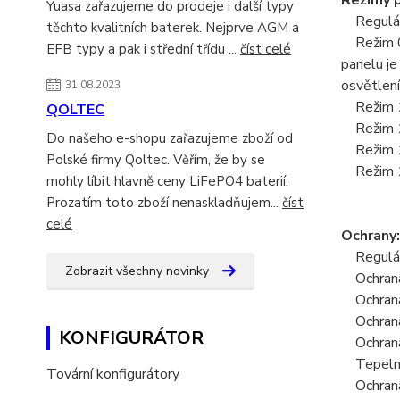
Režimy 
Yuasa zařazujeme do prodeje i další typy
Reguláto
těchto kvalitních baterek. Nejprve AGM a
Režim 0 -
EFB typy a pak i střední třídu ...
číst celé
panelu je
osvětlení..
31.08.2023
Režim 1 
QOLTEC
Režim 15
Do našeho e-shopu zařazujeme zboží od
Režim 16 
Polské firmy Qoltec. Věřím, že by se
Režim 17
mohly líbit hlavně ceny LiFePO4 baterií.
Prozatím toto zboží nenaskladňujem...
číst
celé
Ochrany:
Reguláto
Zobrazit všechny novinky
Ochrana 
Ochrana 
Ochrana 
KONFIGURÁTOR
Ochrana 
Tepelná 
Tovární konfigurátory
Ochrana n