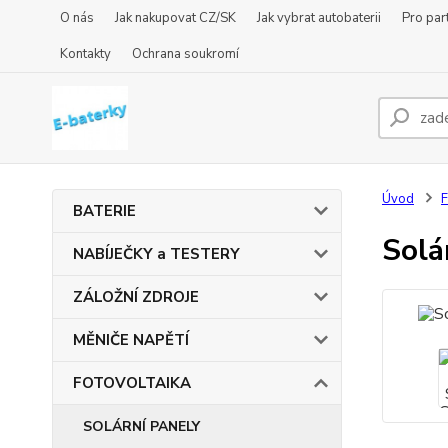
O nás
Jak nakupovat CZ/SK
Jak vybrat autobaterii
Pro par
Kontakty
Ochrana soukromí
Úvod
BATERIE
Solá
NABÍJEČKY a TESTERY
ZÁLOŽNÍ ZDROJE
MĚNIČE NAPĚTÍ
FOTOVOLTAIKA
SOLÁRNÍ PANELY