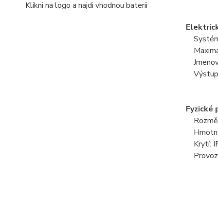
Klikni na logo a najdi vhodnou baterii
Elektric
Systémov
Maximáln
Jmenovi
Výstup
Fyzické 
Rozměr
Hmotnos
Krytí: 
Provozní