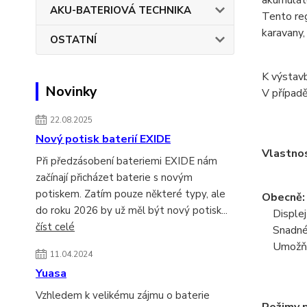
akumulát
AKU-BATERIOVÁ TECHNIKA
Tento reg
karavany,
OSTATNÍ
K výstavb
Novinky
V případě
22.08.2025
Nový potisk baterií EXIDE
Vlastnos
Při předzásobení bateriemi EXIDE nám
začínají přicházet baterie s novým
potiskem. Zatím pouze některé typy, ale
Obecně:
do roku 2026 by už měl být nový potisk...
Displej 
číst celé
Snadné o
Umožňuje
11.04.2024
Yuasa
Vzhledem k velikému zájmu o baterie