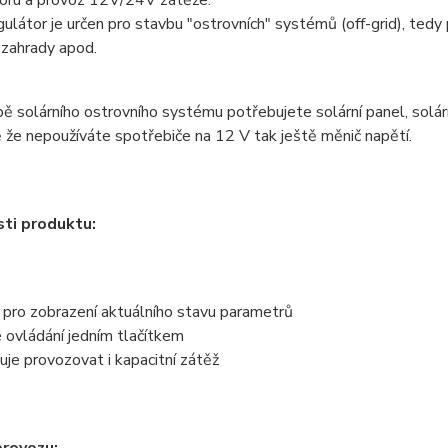
oru a provoz 12V/24V zátěže.
ulátor je určen pro stavbu "ostrovních" systémů (off-grid), tedy p
 zahrady apod.
ě solárního ostrovního systému potřebujete solární panel, solár
 že nepoužíváte spotřebiče na 12 V tak ještě měnič napětí.
ti produktu:
pro zobrazení aktuálního stavu parametrů
vládání jedním tlačítkem
 provozovat i kapacitní zátěž