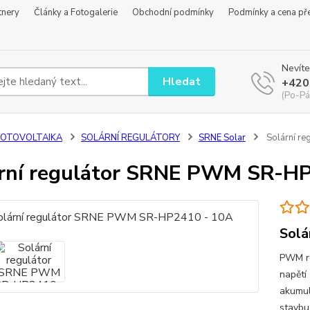
tnery
Články a Fotogalerie
Obchodní podmínky
Podmínky a cena př
Nevíte
Hledat
+420
(Po-Pá
FOTOVOLTAIKA
SOLÁRNÍ REGULÁTORY
SRNE Solar
Solární r
rní regulátor SRNE PWM SR-H
Solá
PWM re
napětí 
akumul
stavbu 