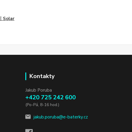
 Solar
Kontakty
Jakub Poruba
+420 725 242 600
(Po-Pá, 8-16 hod.)
jakub.poruba@e-baterky.cz