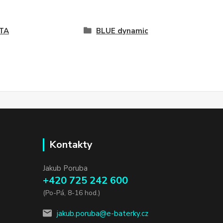
TA
BLUE dynamic
Kontakty
Jakub Poruba
+420 725 242 600
(Po-Pá, 8-16 hod.)
jakub.poruba@e-baterky.cz