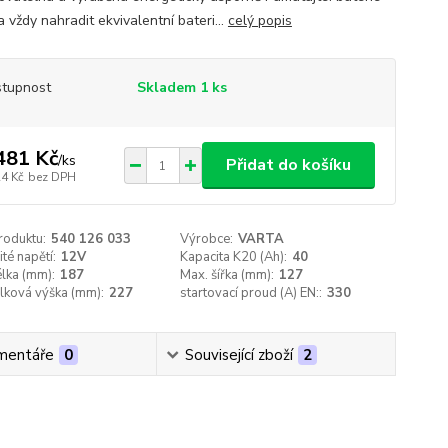
a vždy nahradit ekvivalentní bateri...
celý popis
tupnost
Skladem 1 ks
481 Kč
/
ks
Přidat do košíku
24 Kč
bez DPH
roduktu:
540 126 033
Výrobce:
VARTA
té napětí:
12V
Kapacita K20 (Ah):
40
lka (mm):
187
Max. šířka (mm):
127
lková výška (mm):
227
startovací proud (A) EN::
330
mentáře
0
Související zboží
2