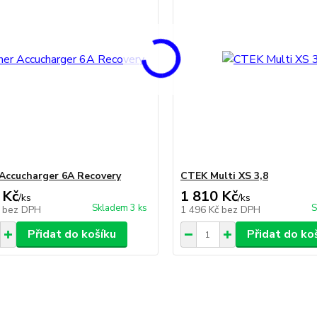
Accucharger 6A Recovery
CTEK Multi XS 3,8
 Kč
1 810 Kč
/
ks
/
ks
Skladem 3 ks
S
č
bez DPH
1 496 Kč
bez DPH
Přidat do košíku
Přidat do ko