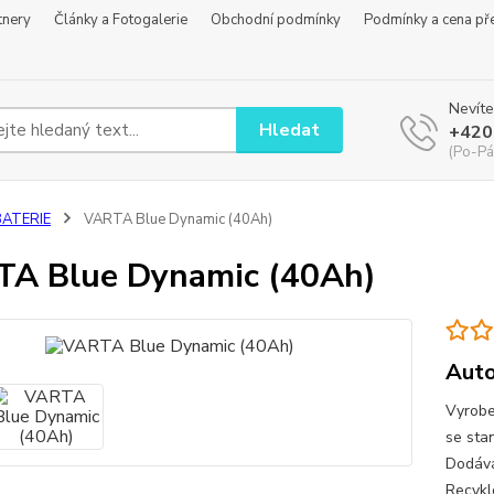
tnery
Články a Fotogalerie
Obchodní podmínky
Podmínky a cena př
Nevíte
Hledat
+420
(Po-Pá
BATERIE
VARTA Blue Dynamic (40Ah)
A Blue Dynamic (40Ah)
Auto
Vyrobe
se sta
Dodává
Recykl