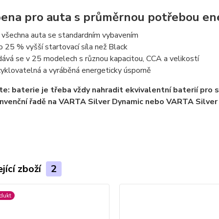
ena pro auta s průměrnou potřebou en
 všechna auta se standardním vybavením
o 25 % vyšší startovací síla než Black
ává se v 25 modelech s různou kapacitou, CCA a velikostí
yklovatelná a vyráběná energeticky úsporně
e: baterie je třeba vždy nahradit ekvivalentní baterií pro
onvenční řadě na VARTA Silver Dynamic nebo VARTA Silve
jící zboží
2
dukt