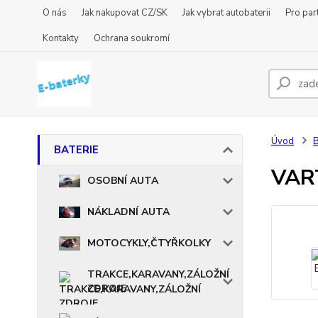
O nás
Jak nakupovat CZ/SK
Jak vybrat autobaterii
Pro par
Kontakty
Ochrana soukromí
Úvod
BATERIE
VART
OSOBNÍ AUTA
NÁKLADNÍ AUTA
MOTOCYKLY,ČTYŘKOLKY
TRAKCE,KARAVANY,ZÁLOŽNÍ
ZDROJE