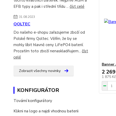
těchto kvalitních baterek. Nejprve AGM a
EFB typy a pak i střední třídu ...
číst celé
31.08.2023
QOLTEC
Do našeho e-shopu zařazujeme zboží od
Polské firmy Qoltec. Věřím, že by se
mohly líbit hlavně ceny LiFePO4 baterií.
Prozatím toto zboží nenaskladňujem...
číst
celé
Banner 
Zobrazit všechny novinky
2 269
1 875 K
KONFIGURÁTOR
Tovární konfigurátory
Klikni na logo a najdi vhodnou baterii