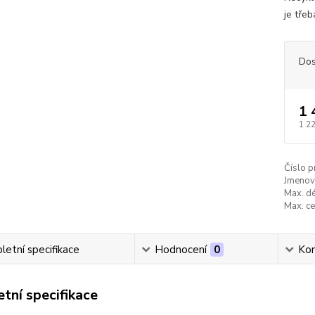
je třeb
Dos
1 
1 2
Číslo p
Jmenovi
Max. dé
Max. ce
etní specifikace
Hodnocení
0
Ko
tní specifikace