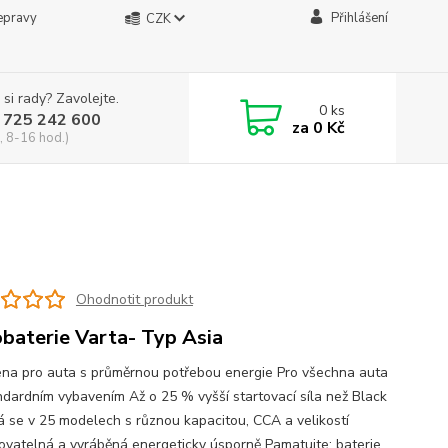
epravy
Přihlášení
CZK
 si rady? Zavolejte.
0
ks
 725 242 600
za
0 Kč
, 8-16 hod.)
Ohodnotit produkt
baterie Varta- Typ Asia
na pro auta s průměrnou potřebou energie Pro všechna auta
ndardním vybavením Až o 25 % vyšší startovací síla než Black
 se v 25 modelech s různou kapacitou, CCA a velikostí
ovatelná a vyráběná energeticky úsporně Pamatujte: baterie