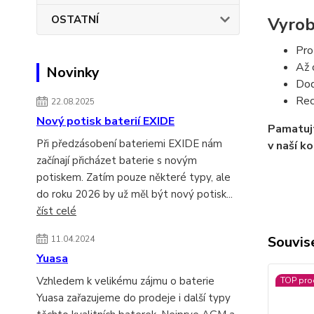
OSTATNÍ
Vyrob
Pro
Až 
Novinky
Dod
Rec
22.08.2025
Nový potisk baterií EXIDE
Pamatujt
Při předzásobení bateriemi EXIDE nám
v naší k
začínají přicházet baterie s novým
potiskem. Zatím pouze některé typy, ale
do roku 2026 by už měl být nový potisk...
číst celé
Souvise
11.04.2024
Yuasa
Vzhledem k velikému zájmu o baterie
TOP pro
Yuasa zařazujeme do prodeje i další typy