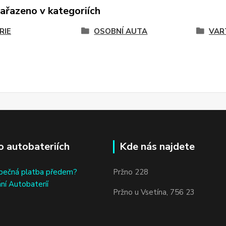
zařazeno v kategoriích
RIE
OSOBNÍ AUTA
VAR
o autobateriích
Kde nás najdete
bečná platba předem?
Pržno 228
ní Autobateríí
Pržno u Vsetína, 756 23