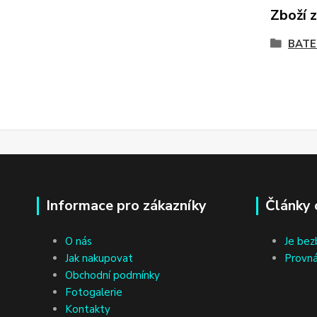
Zboží 
BATE
Informace pro zákazníky
Články 
O nás
Je bez
Jak nakupovat
Provná
Obchodní podmínky
Fotogalerie
Kontakty