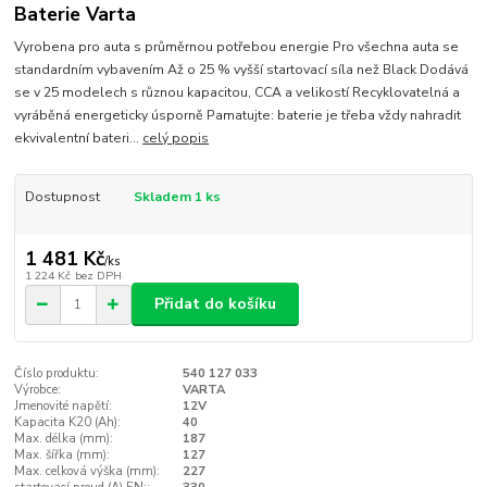
Baterie Varta
Vyrobena pro auta s průměrnou potřebou energie Pro všechna auta se
standardním vybavením Až o 25 % vyšší startovací síla než Black Dodává
se v 25 modelech s různou kapacitou, CCA a velikostí Recyklovatelná a
vyráběná energeticky úsporně Pamatujte: baterie je třeba vždy nahradit
ekvivalentní bateri...
celý popis
Dostupnost
Skladem 1 ks
1 481 Kč
/
ks
1 224 Kč
bez DPH
Přidat do košíku
Číslo produktu:
540 127 033
Výrobce:
VARTA
Jmenovité napětí:
12V
Kapacita K20 (Ah):
40
Max. délka (mm):
187
Max. šířka (mm):
127
Max. celková výška (mm):
227