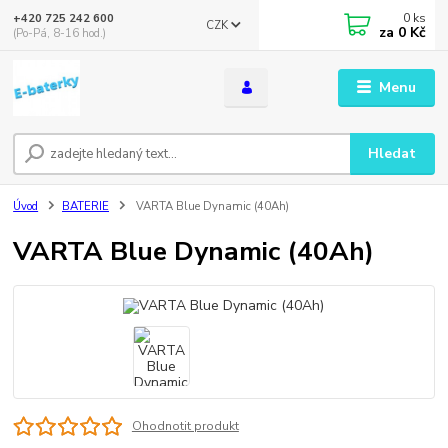
0
ks
+420 725 242 600
CZK
za
0 Kč
(Po-Pá, 8-16 hod.)
Menu
Hledat
Úvod
BATERIE
VARTA Blue Dynamic (40Ah)
VARTA Blue Dynamic (40Ah)
Ohodnotit produkt