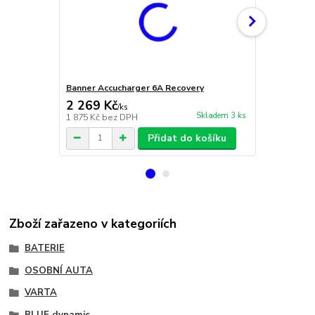
Banner Accucharger 6A Recovery
CTEK Multi 
2 269 Kč
1 810 Kč
/
ks
Skladem 3 ks
1 875 Kč
bez DPH
1 496 Kč
bez
Přidat do košíku
Zboží zařazeno v kategoriích
BATERIE
OSOBNÍ AUTA
VARTA