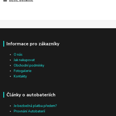
BLUE dynamic
Informace pro zákazníky
O nás
Jak nakupovat
Obchodní podmínky
Fotogalerie
Kontakty
Články o autobateriích
Je bezbečná platba předem?
Provnání Autobateríí