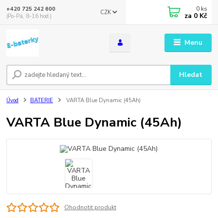
0
ks
+420 725 242 600
CZK
za
0 Kč
(Po-Pá, 8-16 hod.)
Menu
Hledat
Úvod
BATERIE
VARTA Blue Dynamic (45Ah)
VARTA Blue Dynamic (45Ah)
Ohodnotit produkt