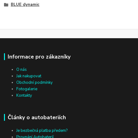
BLUE dynamic
Informace pro zákazníky
O nás
Jak nakupovat
Obchodní podmínky
Fotogalerie
Kontakty
Články o autobateriích
Je bezbečná platba předem?
Provnání Autobateríí