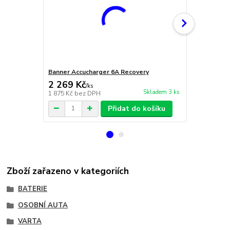
Banner Accucharger 6A Recovery
CTEK Multi 
2 269 Kč
2 200 Kč
/
ks
Skladem 3 ks
1 875 Kč
bez DPH
1 818 Kč
bez
Přidat do košíku
Zboží zařazeno v kategoriích
BATERIE
OSOBNÍ AUTA
VARTA