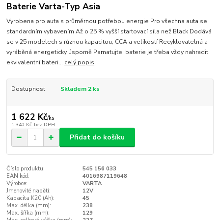
Baterie Varta-Typ Asia
Vyrobena pro auta s průměrnou potřebou energie Pro všechna auta se
standardním vybavením Až o 25 % vyšší startovací síla než Black Dodává
se v 25 modelech s různou kapacitou, CCA a velikostí Recyklovatelná a
vyráběná energeticky úsporně Pamatujte: baterie je třeba vždy nahradit
ekvivalentní bateri...
celý popis
Dostupnost
Skladem 2 ks
1 622 Kč
/
ks
1 340 Kč
bez DPH
Přidat do košíku
Číslo produktu:
545 156 033
EAN kód:
4016987119648
Výrobce:
VARTA
Jmenovité napětí:
12V
Kapacita K20 (Ah):
45
Max. délka (mm):
238
Max. šířka (mm):
129