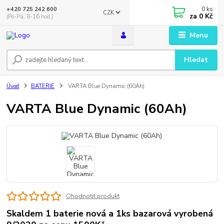
0
ks
+420 725 242 600
CZK
za
0 Kč
(Po-Pá, 8-16 hod.)
Menu
Hledat
Úvod
BATERIE
VARTA Blue Dynamic (60Ah)
VARTA Blue Dynamic (60Ah)
Ohodnotit produkt
Skaldem 1 baterie nová a 1ks bazarová vyrobená