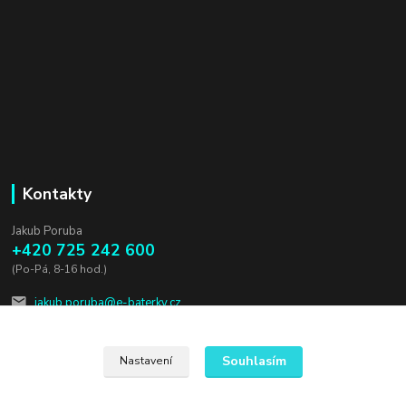
Kontakty
Jakub Poruba
+420 725 242 600
(Po-Pá, 8-16 hod.)
jakub.poruba@e-baterky.cz
Souhlasím
Nastavení