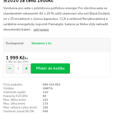
9/2020 za cenu 1500Kč
Vyrobena pro auta s průměrnou potřebou energie Pro všechna auta se
standardním vybavením Až o 25 % vyšší startovací síla než Black Dodává
se v 25 modelech s různou kapacitou, CCA a velikostí Recyklovatelná a
vyráběná energeticky úsporně Pamatujte: baterie je třeba vždy nahradit
ekvivalentní bateri...
celý popis
Dostupnost
Skladem 1 ks
1 999 Kč
/
ks
1 652 Kč
bez DPH
Přidat do košíku
Číslo produktu:
560 410 054
Výrobce:
VARTA
Jmenovité napětí:
12V
Kapacita K20 (Ah):
60
Max. délka (mm):
232
Max. šířka (mm):
173
Max. celková výška (mm):
225
startovací proud (A) EN::
540