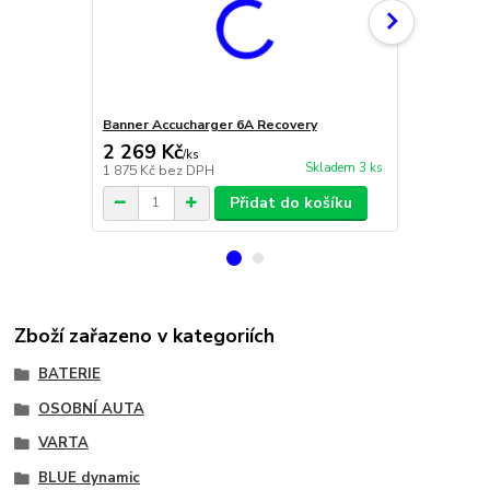
Banner Accucharger 6A Recovery
CTEK Multi 
2 269 Kč
3 600 Kč
/
ks
Skladem 3 ks
1 875 Kč
bez DPH
2 975 Kč
bez
Přidat do košíku
Zboží zařazeno v kategoriích
BATERIE
OSOBNÍ AUTA
VARTA
BLUE dynamic