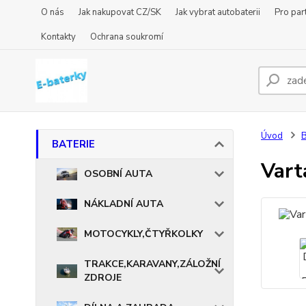
O nás
Jak nakupovat CZ/SK
Jak vybrat autobaterii
Pro par
Kontakty
Ochrana soukromí
Úvod
BATERIE
Vart
OSOBNÍ AUTA
NÁKLADNÍ AUTA
MOTOCYKLY,ČTYŘKOLKY
TRAKCE,KARAVANY,ZÁLOŽNÍ
ZDROJE