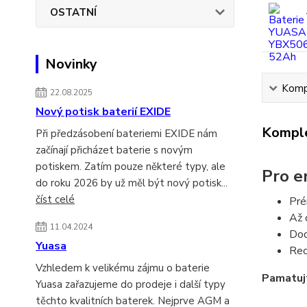
OSTATNÍ
Novinky
Kompl
22.08.2025
Nový potisk baterií EXIDE
Komple
Při předzásobení bateriemi EXIDE nám
začínají přicházet baterie s novým
potiskem. Zatím pouze některé typy, ale
Pro e
do roku 2026 by už měl být nový potisk...
číst celé
Pré
Až 
11.04.2024
Dod
Yuasa
Rec
Vzhledem k velikému zájmu o baterie
Pamatujt
Yuasa zařazujeme do prodeje i další typy
těchto kvalitních baterek. Nejprve AGM a