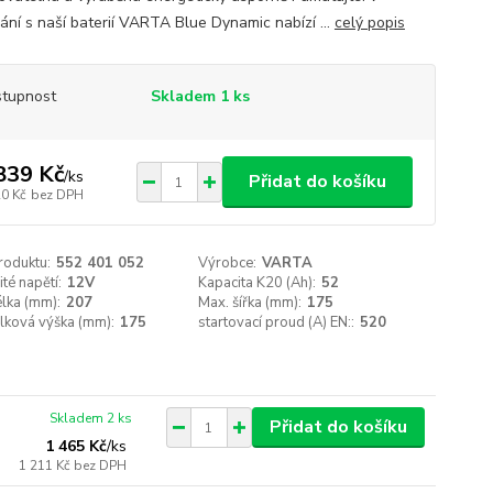
ání s naší baterií VARTA Blue Dynamic nabízí ...
celý popis
tupnost
Skladem 1 ks
839 Kč
/
ks
Přidat do košíku
20 Kč
bez DPH
roduktu:
552 401 052
Výrobce:
VARTA
té napětí:
12V
Kapacita K20 (Ah):
52
lka (mm):
207
Max. šířka (mm):
175
lková výška (mm):
175
startovací proud (A) EN::
520
Skladem 2 ks
Přidat do košíku
1 465 Kč
/
ks
1 211 Kč
bez DPH