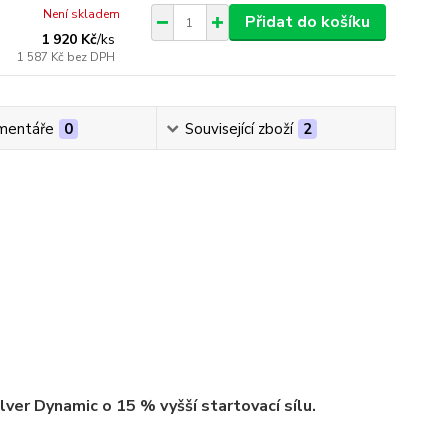
Není skladem
Přidat do košíku
1 920 Kč
/
ks
1 587 Kč
bez DPH
mentáře
0
Související zboží
2
lver Dynamic o 15 % vyšší startovací sílu.