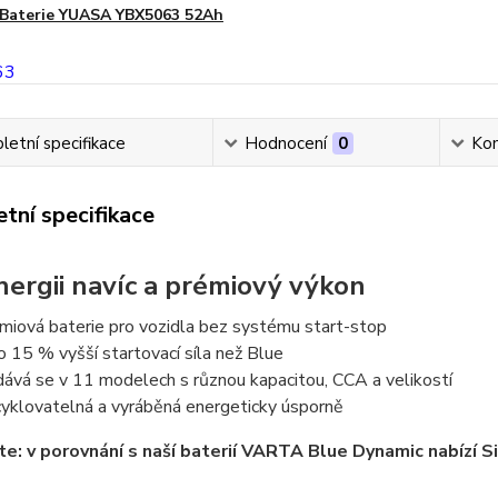
Baterie YUASA YBX5063 52Ah
etní specifikace
Hodnocení
0
Ko
tní specifikace
nergii navíc a prémiový výkon
miová baterie pro vozidla bez systému start-stop
o 15 % vyšší startovací síla než Blue
ává se v 11 modelech s různou kapacitou, CCA a velikostí
yklovatelná a vyráběná energeticky úsporně
e: v porovnání s naší baterií VARTA Blue Dynamic nabízí Si