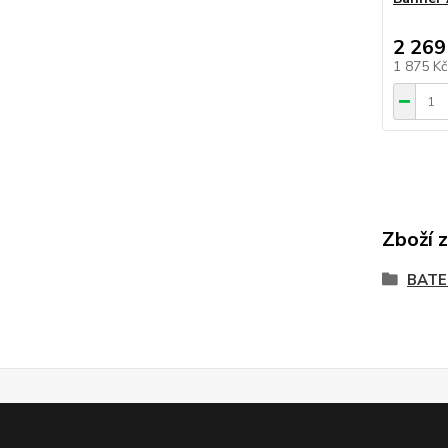
2 269
1 875 K
Zboží 
BATE