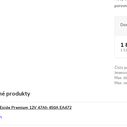
porovn
Dos
1 
1 5
Číslo p
Jmenovi
Max. dé
Max. ce
é produkty
Exide Premium 12V 47Ah 450A EA472