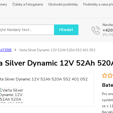
tnery
Články a Fotogalerie
Obchodní podmínky
Podmínky a cena př
Nevíte
Hledat
+420
(Po-Pá
BATERIE
Varta Silver Dynamic 12V 52Ah 520A 552 401 052
a Silver Dynamic 12V 52Ah 520
Bate
Pro en
systém
se v 1
Recykl