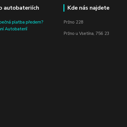
o autobateriích
Kde nás najdete
bečná platba předem?
Pržno 228
ní Autobateríí
Pržno u Vsetína, 756 23