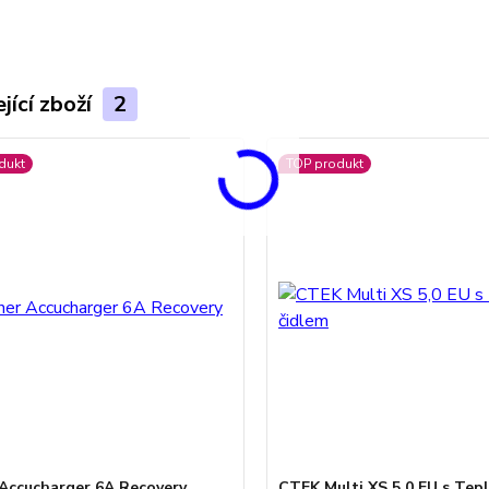
jící zboží
2
dukt
TOP produkt
Accucharger 6A Recovery
CTEK Multi XS 5,0 EU s Tep