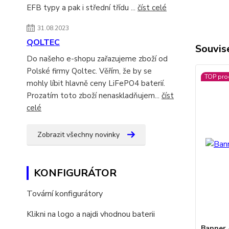
EFB typy a pak i střední třídu ...
číst celé
31.08.2023
QOLTEC
Souvise
Do našeho e-shopu zařazujeme zboží od
Polské firmy Qoltec. Věřím, že by se
TOP pro
mohly líbit hlavně ceny LiFePO4 baterií.
Prozatím toto zboží nenaskladňujem...
číst
celé
Zobrazit všechny novinky
KONFIGURÁTOR
Tovární konfigurátory
Klikni na logo a najdi vhodnou baterii
Banner 