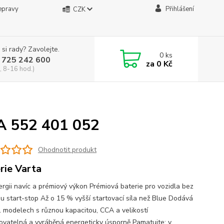
epravy
Přihlášení
CZK
 si rady? Zavolejte.
0
ks
 725 242 600
za
0 Kč
, 8-16 hod.)
A 552 401 052
Ohodnotit produkt
rie Varta
ergii navíc a prémiový výkon Prémiová baterie pro vozidla bez
u start-stop Až o 15 % vyšší startovací síla než Blue Dodává
1 modelech s různou kapacitou, CCA a velikostí
ovatelná a vyráběná energeticky úsporně Pamatujte: v