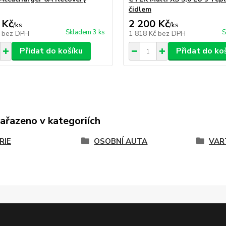
čidlem
 Kč
2 200 Kč
/
ks
/
ks
Skladem 3 ks
S
č
bez DPH
1 818 Kč
bez DPH
Přidat do košíku
Přidat do ko
zařazeno v kategoriích
RIE
OSOBNÍ AUTA
VAR