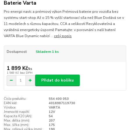
Baterie Varta
Pro energii navíc a prémiový výkon Prémiová baterie pro vozidla bez
systému start-stop Až o 15 % vyšší startovací síla než Blue Dodává se v
11 modelech s různou kapacitou, CCA a velikostí Recyklovatelná a
vyráběná energeticky úsporně Pamatujte: v porovnání s naší baterií
VARTA Blue Dynamic nabízí ...
celý popis
Dostupnost
Skladem 1 ks
1 899 Kč
/
ks
1 569 Kč
bez DPH
Přidat do košíku
Číslo produktu:
554 400 053
EAN kód:
4016987119730
Výrobce:
VARTA
Jmenovité napětí:
12V
Kapacita K20 (Ah):
54
Max. délka (mm):
207
Max. šířka (mm):
175
Max. celková výška (mm):
190