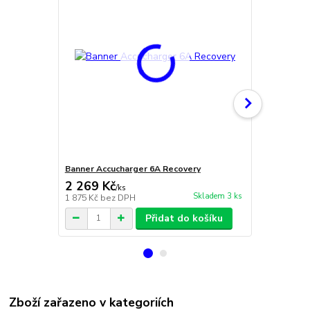
Banner Accucharger 6A Recovery
CTEK Multi 
2 269 Kč
3 600 Kč
/
ks
Skladem 3 ks
1 875 Kč
bez DPH
2 975 Kč
bez
Přidat do košíku
Zboží zařazeno v kategoriích