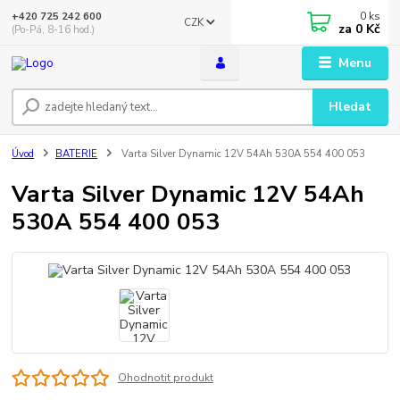
0
ks
+420 725 242 600
CZK
za
0 Kč
(Po-Pá, 8-16 hod.)
Menu
Hledat
Úvod
BATERIE
Varta Silver Dynamic 12V 54Ah 530A 554 400 053
Varta Silver Dynamic 12V 54Ah
530A 554 400 053
Ohodnotit produkt