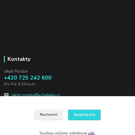
Kontakty
Jakub Poruba
+420 725 242 600
(Po-Pá, 8-16 hod.)
jakub.poruba@e-baterky.cz
Souhlasím
Nastavení
Souhlas můžete odmítnout
zde
.