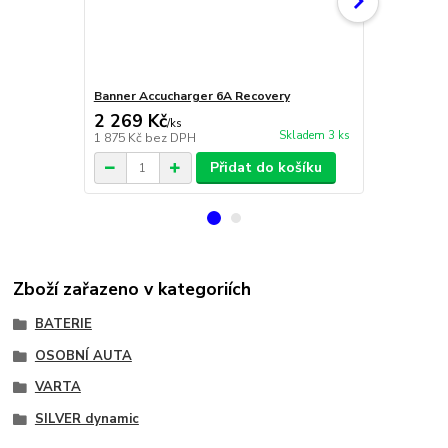
Banner Accucharger 6A Recovery
CTEK Multi 
2 269 Kč
3 600 Kč
/
ks
Skladem 3 ks
1 875 Kč
bez DPH
2 975 Kč
bez
Přidat do košíku
Zboží zařazeno v kategoriích
BATERIE
OSOBNÍ AUTA
VARTA
SILVER dynamic