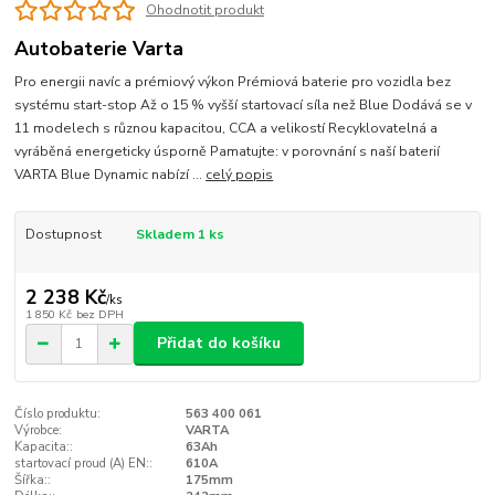
Ohodnotit produkt
Autobaterie Varta
Pro energii navíc a prémiový výkon Prémiová baterie pro vozidla bez
systému start-stop Až o 15 % vyšší startovací síla než Blue Dodává se v
11 modelech s různou kapacitou, CCA a velikostí Recyklovatelná a
vyráběná energeticky úsporně Pamatujte: v porovnání s naší baterií
VARTA Blue Dynamic nabízí ...
celý popis
Dostupnost
Skladem 1 ks
2 238 Kč
/
ks
1 850 Kč
bez DPH
Přidat do košíku
Číslo produktu:
563 400 061
Výrobce:
VARTA
Kapacita::
63Ah
startovací proud (A) EN::
610A
Šířka::
175mm