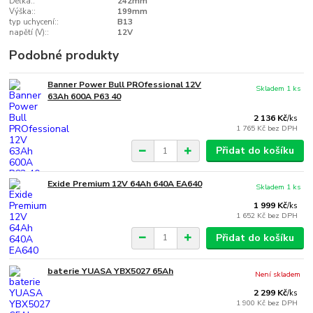
Délka::
242mm
Výška::
199mm
typ uchycení::
B13
napětí (V)::
12V
Podobné produkty
Banner Power Bull PROfessional 12V
Skladem 1 ks
63Ah 600A P63 40
2 136 Kč
/
ks
1 765 Kč
bez DPH
Přidat do košíku
Exide Premium 12V 64Ah 640A EA640
Skladem 1 ks
1 999 Kč
/
ks
1 652 Kč
bez DPH
Přidat do košíku
baterie YUASA YBX5027 65Ah
Není skladem
2 299 Kč
/
ks
1 900 Kč
bez DPH