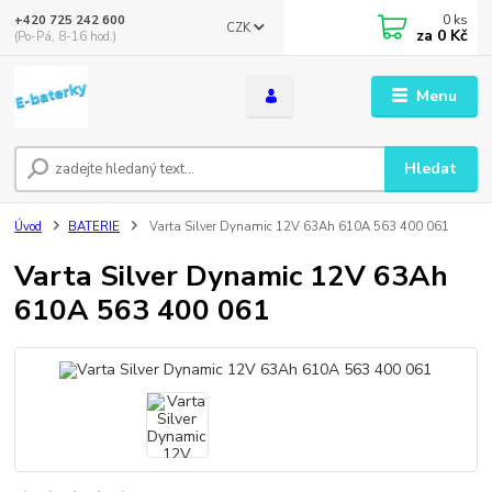
0
ks
+420 725 242 600
CZK
za
0 Kč
(Po-Pá, 8-16 hod.)
Menu
Hledat
Úvod
BATERIE
Varta Silver Dynamic 12V 63Ah 610A 563 400 061
Varta Silver Dynamic 12V 63Ah
610A 563 400 061