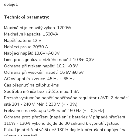
dobíjet.
Technické parametry:
Maximální jmenovitý výkon: 1200W
Maximální kapacita: 1500VA
Napětí baterie 12 V
Nabíjecí proud 20/30 A
Nabíjecí napětí: 13,6V+/-0,3V
Limit pro signalizaci nízkého napětí: 10,9+-0,3V
Ochrana při nízkém napětí: 10,2+-0,3V
Ochrana při vysokém napětí: 16.5V ±0.5V
AC vstupní frekvence: 45 Hz ~ 65 Hz
Čas přepnutí na zálohu: 4ms
Spotřeba měniče bez zátěže: max. 1,8A
Rozsah výstupního napětí napěťového regulátoru AVR: Z domácí
sítě 204 - 240 V, Měnič 230 V (+ - 3%)
Frekvence na výstupu UPS napětí 50 Hz (+ - 0,5 Hz)
Ochrana proti přetížení (napájení z baterie): V případě přetížení
110% - 130% výkonu dojde do 30 sekund k vypnutí výstupu.
Pokud je přetížení větší než 130% dojde k přerušení napájení na