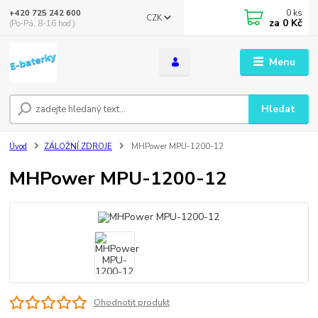
0
ks
+420 725 242 600
CZK
za
0 Kč
(Po-Pá, 8-16 hod.)
Menu
Hledat
Úvod
ZÁLOŽNÍ ZDROJE
MHPower MPU-1200-12
MHPower MPU-1200-12
Ohodnotit produkt