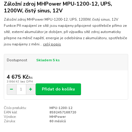
Záložní zdroj MHPower MPU-1200-12, UPS,
1200W, čistý sinus, 12V
Záložní zdroj MHPower MPU-1200-12, UPS, 1200W, čistý sinus, 12V
Funkce:Při napájení ze sítě jsou napájeny připojené spotřebiče přímo ze
sítě, externí akumulátor je dobíjen, při výpadku sítě zdroj automaticky
přepne na měnič napětí, energie je odebírána z akumulátoru, spotřebiče
jsou napájeny z měni...
celý popis
Dostupnost
Skladem 5 ks
4 675 Kč
/
ks
3 864 Kč
bez DPH
Přidat do košíku
Číslo produktu:
MPU-1200-12
EAN kód:
8592457168720
Výrobce:
MHPower
Záruka:
60 měsíců