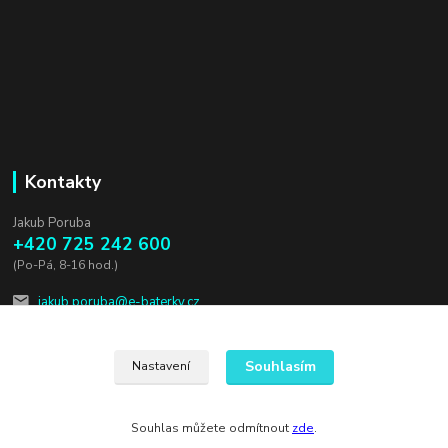
Kontakty
Jakub Poruba
+420 725 242 600
(Po-Pá, 8-16 hod.)
jakub.poruba@e-baterky.cz
Souhlasím
Nastavení
Souhlas můžete odmítnout
zde
.
Vytvořeno na
Eshop-rychle.cz