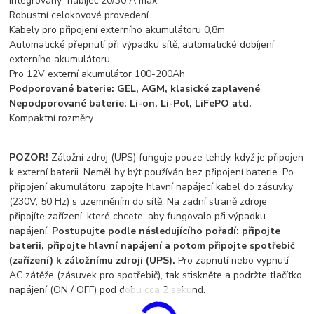
Integrovaný nabíječ 20/30 A max
Robustní celokovové provedení
Kabely pro připojení externího akumulátoru 0,8m
Automatické přepnutí při výpadku sítě, automatické dobíjení
externího akumulátoru
Pro 12V externí akumulátor 100-200Ah
Podporované baterie: GEL, AGM, klasické zaplavené
Nepodporované baterie: Li-on, Li-Pol, LiFePO atd.
Kompaktní rozměry
POZOR!
Záložní zdroj (UPS) funguje pouze tehdy, když je připojen
k externí baterii. Neměl by být používán bez připojení baterie. Po
připojení akumulátoru, zapojte hlavní napájecí kabel do zásuvky
(230V, 50 Hz) s uzemněním do sítě. Na zadní straně zdroje
připojíte zařízení, které chcete, aby fungovalo při výpadku
napájení.
Postupujte podle následujícího pořadí: připojte
baterii, připojte hlavní napájení a potom připojte spotřebič
(zařízení) k záložnímu zdroji (UPS).
Pro zapnutí nebo vypnutí
AC zátěže (zásuvek pro spotřebič), tak stiskněte a podržte tlačítko
napájení (ON / OFF) pod dobu cca 2 sekund.