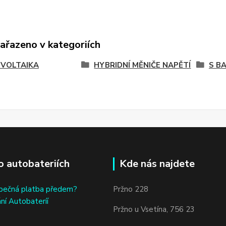
zařazeno v kategoriích
VOLTAIKA
HYBRIDNÍ MĚNIČE NAPĚTÍ
S B
o autobateriích
Kde nás najdete
bečná platba předem?
Pržno 228
ní Autobateríí
Pržno u Vsetína, 756 23