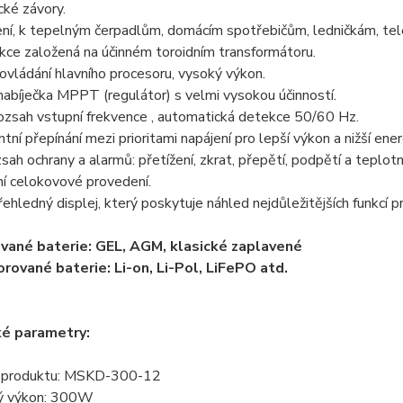
ké závory.
ní, k tepelným čerpadlům, domácím spotřebičům, ledničkám, tele
kce založená na účinném toroidním transformátoru.
 ovládání hlavního procesoru, vysoký výkon.
 nabíječka MPPT (regulátor) s velmi vysokou účinností.
rozsah vstupní frekvence , automatická detekce 50/60 Hz.
entní přepínání mezi prioritami napájení pro lepší výkon a nižší ene
zsah ochrany a alarmů: přetížení, zkrat, přepětí, podpětí a teplotn
í celokovové provedení.
řehledný displej, který poskytuje náhled nejdůležitějších funkcí 
ané baterie: GEL, AGM, klasické zaplavené
ované baterie: Li-on, Li-Pol, LiFePO atd.
ké parametry:
 produktu: MSKD-300-12
ý výkon: 300W