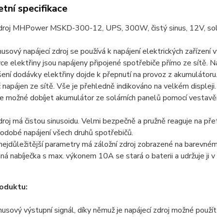
tní specifikace
zdroj MHPower MSKD-300-12, UPS, 300W, čistý sinus, 12V, so
usový napájecí zdroj se používá k napájení elektrických zařízení 
ce elektřiny jsou napájeny připojené spotřebiče přímo ze sítě. Ná
šení dodávky elektřiny dojde k přepnutí na provoz z akumulátoru
 napájen ze sítě. Vše je přehledně indikováno na velkém displeji.
je možné dobíjet akumulátor ze solárních panelů pomocí vestav
droj má čistou sinusoidu. Velmi bezpečně a pružně reaguje na přetí
odobé napájení všech druhů spotřebičů.
ejdůležitější parametry má záložní zdroj zobrazené na barevném L
ná nabíječka s max. výkonem 10A se stará o baterii a udržuje ji 
oduktu:
inusový výstupní signál, díky němuž je napájecí zdroj možné použít