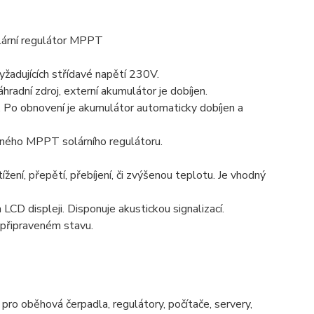
lární regulátor MPPT
vyžadujících střídavé napětí 230V.
hradní zdroj, externí akumulátor je dobíjen.
. Po obnovení je akumulátor automaticky dobíjen a
ěného MPPT solárního regulátoru.
žení, přepětí, přebíjení, či zvýšenou teplotu. Je vhodný
CD displeji. Disponuje akustickou signalizací.
v připraveném stavu.
 pro oběhová čerpadla, regulátory, počítače, servery,