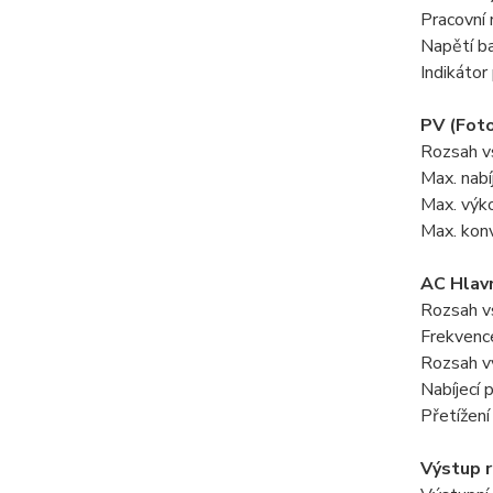
Pracovní
Napětí b
Indikátor
PV (Foto
Rozsah v
Max. nabí
Max. vý
Max. kon
AC Hlavn
Rozsah v
Frekvenc
Rozsah v
Nabíjecí 
Přetížení 
Výstup 