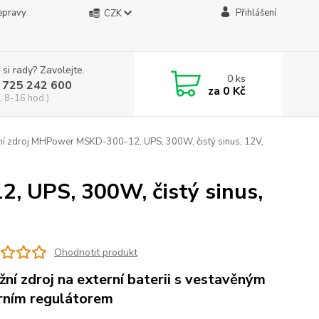
epravy
Přihlášení
CZK
 si rady? Zavolejte.
0
ks
 725 242 600
za
0 Kč
, 8-16 hod.)
í zdroj MHPower MSKD-300-12, UPS, 300W, čistý sinus, 12V,
, UPS, 300W, čistý sinus,
Ohodnotit produkt
žní zdroj na externí baterii s vestavěným
rním regulátorem