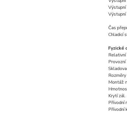
Výstupní
Výstupní
Výstupní
Čas přep
Chladicí 
Fyzické 
Relativn
Provozní 
Skladovac
Rozměry 
Montáž: n
Hmotnost
Krytí zál.
Přívodní 
Přívodní 