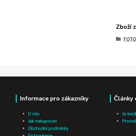
Zboží 
FOTO
Informace pro zákazníky
Články 
O nás
Je bez
Jak nakupovat
Provná
Obchodní podmínky
Fotogalerie