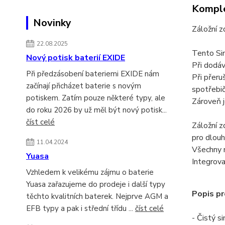
Komple
Novinky
Záložní 
22.08.2025
Tento Sin
Nový potisk baterií EXIDE
Při dodáv
Při předzásobení bateriemi EXIDE nám
Při přeru
začínají přicházet baterie s novým
spotřebič
potiskem. Zatím pouze některé typy, ale
Zároveň 
do roku 2026 by už měl být nový potisk...
číst celé
Záložní z
pro dlouh
11.04.2024
Všechny n
Yuasa
Integrova
Vzhledem k velikému zájmu o baterie
Yuasa zařazujeme do prodeje i další typy
Popis pr
těchto kvalitních baterek. Nejprve AGM a
EFB typy a pak i střední třídu ...
číst celé
- Čistý s