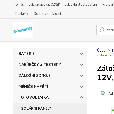
O nás
Jak nakupovat CZ/SK
Jak vybrat autobaterii
Pro par
Kontakty
Ochrana soukromí
Úvod
BATERIE
solární re
NABÍJEČKY a TESTERY
Zálo
12V,
ZÁLOŽNÍ ZDROJE
MĚNIČE NAPĚTÍ
FOTOVOLTAIKA
SOLÁRNÍ PANELY