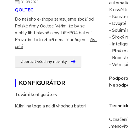
31.08.2023
automatic
K osvětle
QOLTEC
- Konstru
Do našeho e-shopu zařazujeme zboží od
- Dvojité
Polské firmy Qoltec. Věřím, že by se
- Solární
mohly líbit hlavně ceny LiFePO4 baterií.
- Široký 
Prozatím toto zboží nenaskladňujem...
číst
- Intelig
celé
- Plný ro
- Robustn
Zobrazit všechny novinky
- Velmi p
Podporov
KONFIGURÁTOR
Nepodpor
Tovární konfigurátory
Technic
Klikni na logo a najdi vhodnou baterii
Označení
Jmenovit