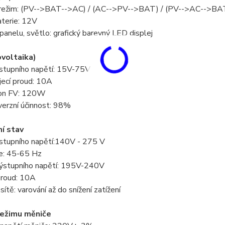
 režim: (PV-->BAT-->AC) / (AC-->PV-->BAT) / (PV-->AC-->BA
aterie: 12V
 panelu, světlo: grafický barevný LED displej
voltaika)
stupního napětí: 15V-75V
jecí proud: 10A
kon FV: 120W
verzní účinnost: 98%
í stav
stupního napětí:140V - 275 V
e: 45-65 Hz
ýstupního napětí: 195V-240V
proud: 10A
sítě: varování až do snížení zatížení
režimu měniče