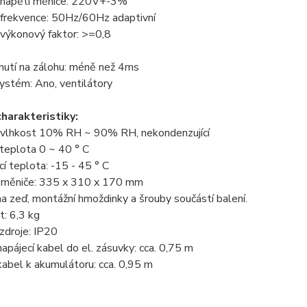
 napětí měniče: 220V+-3%
 frekvence: 50Hz/60Hz adaptivní
 výkonový faktor: >=0,8
nutí na zálohu: méně než 4ms
systém: Ano, ventilátory
charakteristiky:
í vlhkost 10% RH ~ 90% RH, nekondenzující
teplota 0 ~ 40 ° C
í teplota: -15 - 45 ° C
měniče: 335 x 310 x 170 mm
a zeď, montážní hmoždinky a šrouby součástí balení.
: 6,3 kg
 zdroje: IP20
napájecí kabel do el. zásuvky: cca. 0,75 m
kabel k akumulátoru: cca. 0,95 m