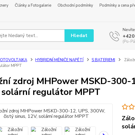
tnery
Články a Fotogalerie
Obchodní podmínky
Podmínky a cena př
Nevíte
Hledat
+420
(Po-Pá
FOTOVOLTAIKA
HYBRIDNÍ MĚNIČE NAPĚTÍ
S BATERIEMI
Záložn
gulátor MPPT
žní zdroj MHPower MSKD-300-12
 solární regulátor MPPT
Zálo
solá