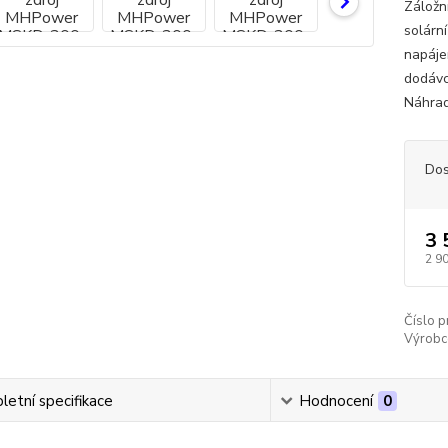
Záložn
solárn
napájen
dodávc
Náhrad
Dos
3 
2 9
Číslo p
Výrobc
etní specifikace
Hodnocení
0