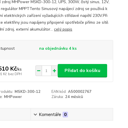
í zdroj MHPower MSKD-300-12, UPS, 300W, čistý sinus, 12V,
í regulátor MPPTTento Sinusový napájecí zdroj se používá k
í elektrických zařízení vyžadujících střídavé napětí 230V.Při
e elektřiny jsou napájeny připojené spotřebiče přímo ze sítě.
ní zdroj, externí akumulátor...
celý popis
tupnost
na objednávku 4 ks
510 Kč
/
ks
Přidat do košíku
01 Kč
bez DPH
roduktu:
MSKD-300-12
EAN kód:
A500002767
e:
MHPower
Záruka:
24 měsíců
Komentáře
0