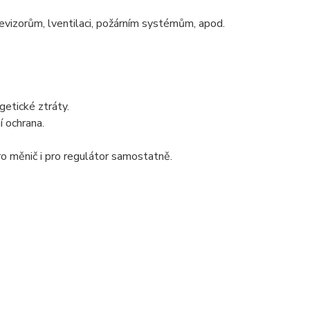
vizorům, lventilaci, požárním systémům, apod.
rgetické ztráty.
í ochrana.
pro měnič i pro regulátor samostatně.