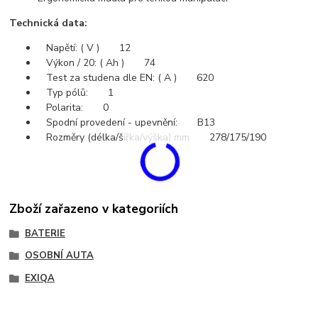
Technická data:
Napětí: ( V ) 12
Výkon / 20: ( Ah ) 74
Test za studena dle EN: ( A ) 620
Typ pólů: 1
Polarita: 0
Spodní provedení - upevnění: B13
Rozměry (délka/šířka/výška) mm 278/175/190
Zboží zařazeno v kategoriích
BATERIE
OSOBNÍ AUTA
EXIQA