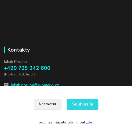
Kontakty
Jakub Poruba
+420 725 242 600
(Po-Pá, 8-16 hod.)
jakub.poruba@e-baterky.cz
Souhlasím
Nastavení
Souhlas můžete odmítnout
zde
.
Vytvořeno na
Eshop-rychle.cz