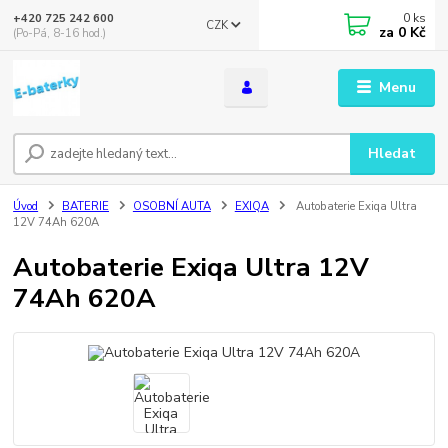
0
ks
+420 725 242 600
CZK
za
0 Kč
(Po-Pá, 8-16 hod.)
Menu
Hledat
Úvod
BATERIE
OSOBNÍ AUTA
EXIQA
Autobaterie Exiqa Ultra
12V 74Ah 620A
Autobaterie Exiqa Ultra 12V
74Ah 620A