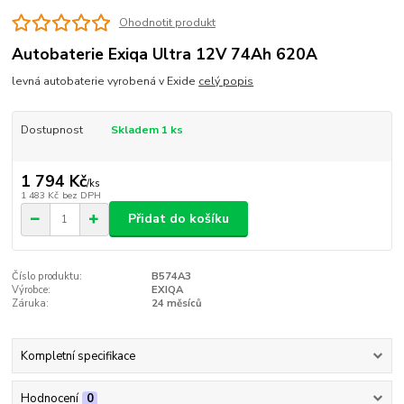
Ohodnotit produkt
Autobaterie Exiqa Ultra 12V 74Ah 620A
levná autobaterie vyrobená v Exide
celý popis
Dostupnost
Skladem 1 ks
1 794 Kč
/
ks
1 483 Kč
bez DPH
Přidat do košíku
Číslo produktu:
B574A3
Výrobce:
EXIQA
Záruka:
24 měsíců
Kompletní specifikace
Hodnocení
0