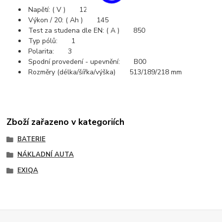
Napětí: ( V ) 12
Výkon / 20: ( Ah ) 145
Test za studena dle EN: ( A ) 850
Typ pólů: 1
Polarita: 3
Spodní provedení - upevnění: B00
Rozměry (délka/šířka/výška) 513/189/218 mm
Zboží zařazeno v kategoriích
BATERIE
NÁKLADNÍ AUTA
EXIQA