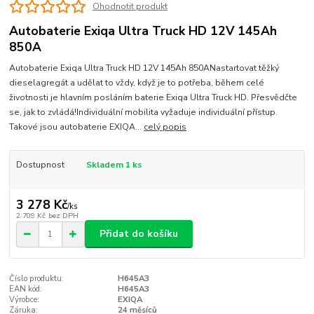
Ohodnotit produkt
Autobaterie Exiqa Ultra Truck HD 12V 145Ah
850A
Autobaterie Exiqa Ultra Truck HD 12V 145Ah 850ANastartovat těžký
dieselagregát a udělat to vždy, když je to potřeba, během celé
životnosti je hlavním posláním baterie Exiqa Ultra Truck HD. Přesvědčte
se, jak to zvládá!Individuální mobilita vyžaduje individuální přístup.
Takové jsou autobaterie EXIQA...
celý popis
Dostupnost
Skladem 1 ks
3 278 Kč
/
ks
2 709 Kč
bez DPH
Přidat do košíku
Číslo produktu:
H645A3
EAN kód:
H645A3
Výrobce:
EXIQA
Záruka:
24 měsíců