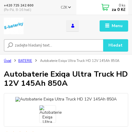
0
ks
+420 725 242 600
CZK
za
0 Kč
(Po-Pá, 8-16 hod.)
Menu
Hledat
Úvod
BATERIE
Autobaterie Exiqa Ultra Truck HD 12V 145Ah 850A
Autobaterie Exiqa Ultra Truck HD
12V 145Ah 850A