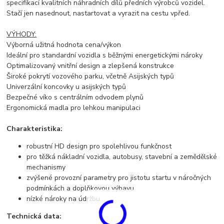
specifikací kvalitních náhradních dílů předních výrobců vozidel.
Stačí jen nasednout, nastartovat a vyrazit na cestu vpřed.
VÝHODY:
Výborná užitná hodnota cena/výkon
Ideální pro standardní vozidla s běžnými energetickými nároky
Optimalizovaný vnitřní design a zlepšená konstrukce
Široké pokrytí vozového parku, včetně Asijských typů
Univerzální koncovky u asijských typů
Bezpečné víko s centrálním odvodem plynů
Ergonomická madla pro lehkou manipulaci
Charakteristika:
robustní HD design pro spolehlivou funkčnost
pro těžká nákladní vozidla, autobusy, stavební a zemědělské
mechanismy
zvýšené provozní parametry pro jistotu startu v náročných
podmínkách a doplňkovou výbavu
nízké nároky na údržbu
Technická data: