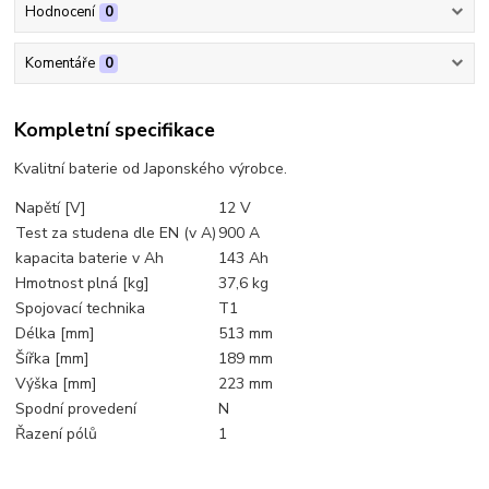
Hodnocení
0
Komentáře
0
Kompletní specifikace
Kvalitní baterie od Japonského výrobce.
Napětí [V]
12 V
Test za studena dle EN (v A)
900 A
kapacita baterie v Ah
143 Ah
Hmotnost plná [kg]
37,6 kg
Spojovací technika
T1
Délka [mm]
513 mm
Šířka [mm]
189 mm
Výška [mm]
223 mm
Spodní provedení
N
Řazení pólů
1