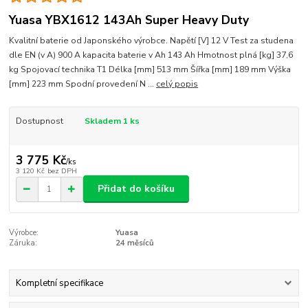
Yuasa YBX1612 143Ah Super Heavy Duty
Kvalitní baterie od Japonského výrobce. Napětí [V] 12 V Test za studena
dle EN (v A) 900 A kapacita baterie v Ah 143 Ah Hmotnost plná [kg] 37,6
kg Spojovací technika T1 Délka [mm] 513 mm Šířka [mm] 189 mm Výška
[mm] 223 mm Spodní provedení N ...
celý popis
Dostupnost
Skladem 1 ks
3 775 Kč
/
ks
3 120 Kč
bez DPH
Přidat do košíku
Výrobce:
Yuasa
Záruka:
24 měsíců
Kompletní specifikace