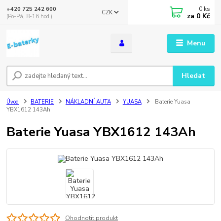
0
ks
+420 725 242 600
CZK
za
0 Kč
(Po-Pá, 8-16 hod.)
Menu
Hledat
Úvod
BATERIE
NÁKLADNÍ AUTA
YUASA
Baterie Yuasa
YBX1612 143Ah
Baterie Yuasa YBX1612 143Ah
Ohodnotit produkt