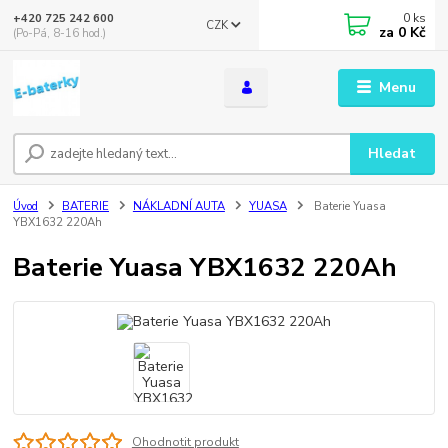
0
ks
+420 725 242 600
CZK
za
0 Kč
(Po-Pá, 8-16 hod.)
Menu
Hledat
Úvod
BATERIE
NÁKLADNÍ AUTA
YUASA
Baterie Yuasa
YBX1632 220Ah
Baterie Yuasa YBX1632 220Ah
Ohodnotit produkt