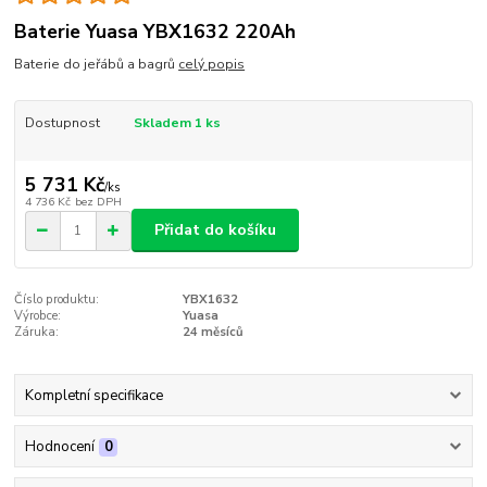
Baterie Yuasa YBX1632 220Ah
Baterie do jeřábů a bagrů
celý popis
Dostupnost
Skladem 1 ks
5 731 Kč
/
ks
4 736 Kč
bez DPH
Přidat do košíku
Číslo produktu:
YBX1632
Výrobce:
Yuasa
Záruka:
24 měsíců
Kompletní specifikace
Hodnocení
0