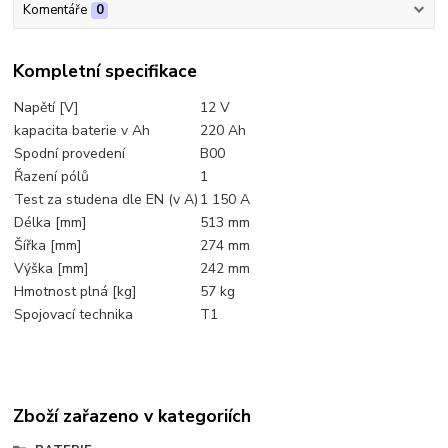
Komentáře
0
Kompletní specifikace
Napětí [V]
12 V
kapacita baterie v Ah
220 Ah
Spodní provedení
B00
Řazení pólů
1
Test za studena dle EN (v A)
1 150 A
Délka [mm]
513 mm
Šířka [mm]
274 mm
Výška [mm]
242 mm
Hmotnost plná [kg]
57 kg
Spojovací technika
T1
Zboží zařazeno v kategoriích