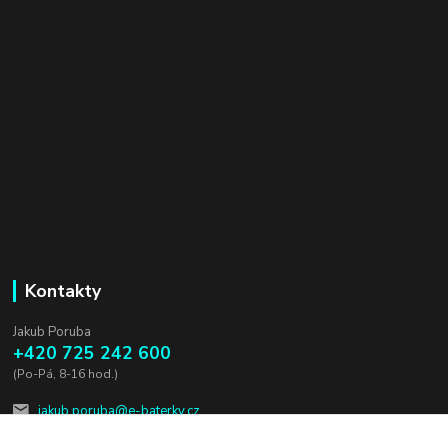
Kontakty
Jakub Poruba
+420 725 242 600
(Po-Pá, 8-16 hod.)
jakub.poruba@e-baterky.cz