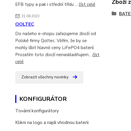
Zboží 
EFB typy a pak i střední třídu ...
číst celé
BATE
31.08.2023
QOLTEC
Do našeho e-shopu zařazujeme zboží od
Polské firmy Qoltec. Věřím, že by se
mohly líbit hlavně ceny LiFePO4 baterií.
Prozatím toto zboží nenaskladňujem...
číst
celé
Zobrazit všechny novinky
KONFIGURÁTOR
Tovární konfigurátory
Klikni na logo a najdi vhodnou baterii