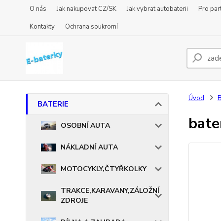
O nás
Jak nakupovat CZ/SK
Jak vybrat autobaterii
Pro par
Kontakty
Ochrana soukromí
Úvod
BATERIE
bate
OSOBNÍ AUTA
NÁKLADNÍ AUTA
MOTOCYKLY,ČTYŘKOLKY
TRAKCE,KARAVANY,ZÁLOŽNÍ
ZDROJE