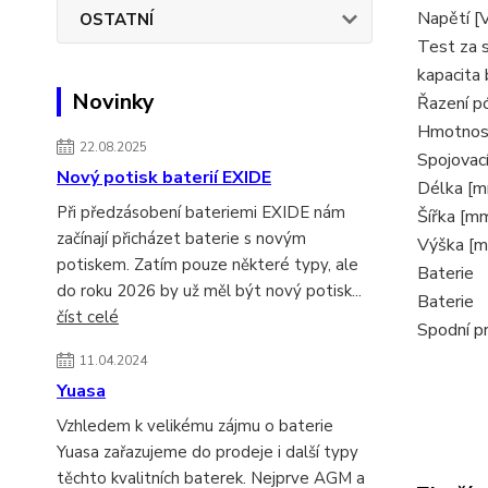
Napětí [
OSTATNÍ
Test za 
kapacita 
Novinky
Řazení p
Hmotnost
22.08.2025
Spojovací
Nový potisk baterií EXIDE
Délka [
Při předzásobení bateriemi EXIDE nám
Šířka [m
začínají přicházet baterie s novým
Výška [
potiskem. Zatím pouze některé typy, ale
Baterie
do roku 2026 by už měl být nový potisk...
Baterie
číst celé
Spodní p
11.04.2024
Yuasa
Vzhledem k velikému zájmu o baterie
Yuasa zařazujeme do prodeje i další typy
těchto kvalitních baterek. Nejprve AGM a