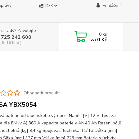
epravy
Přihlášení
CZK
 si rady? Zavolejte.
0
ks
 725 242 600
za
0 Kč
, 8-16 hod.)
Ohodnotit produkt
SA YBX5054
vá baterie od Japonského výrobce. Napětí [V] 12 V Test za
a dle EN (v A) 360 A kapacita baterie v Ah 40 Ah Řazení pólů
nost plná [kg] 9,4 kg Spojovací technika T1/T3 Délka [mm]
 Šířka [mm] 127 mm Výška [mm] 223 mm Baterie s úchyty