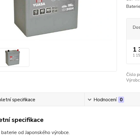
Bateri
Dos
1 
1 1
Číslo p
Výrobc
etní specifikace
Hodnocení
0
tní specifikace
 baterie od Japonského výrobce.