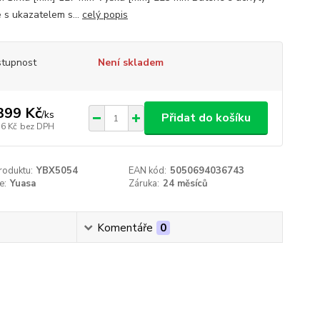
e s ukazatelem s...
celý popis
tupnost
Není skladem
399 Kč
/
ks
Přidat do košíku
56 Kč
bez DPH
roduktu:
YBX5054
EAN kód:
5050694036743
e:
Yuasa
Záruka:
24 měsíců
Komentáře
0