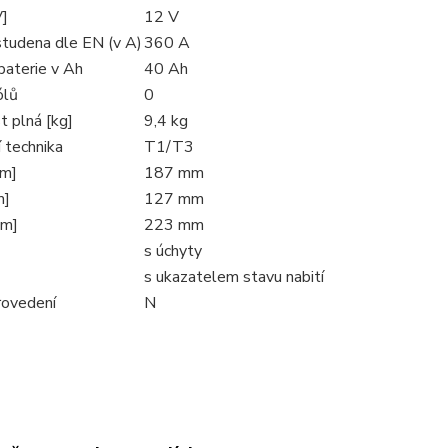
V]
12 V
studena dle EN (v A)
360 A
baterie v Ah
40 Ah
ólů
0
 plná [kg]
9,4 kg
 technika
T1/T3
mm]
187 mm
m]
127 mm
mm]
223 mm
s úchyty
s ukazatelem stavu nabití
rovedení
N