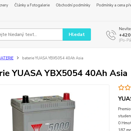
tnery
Články a Fotogalerie
Obchodní podmínky
Podmínky a cena př
Nevíte
Hledat
+420
(Po-Pá
BATERIE
baterie YUASA YBX5054 40Ah Asia
rie YUASA YBX5054 40Ah Asia
YUA
Premio
studen
0 Hmot
187 mm