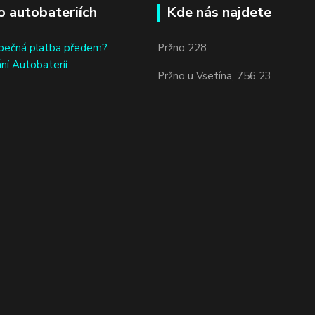
o autobateriích
Kde nás najdete
bečná platba předem?
Pržno 228
ní Autobateríí
Pržno u Vsetína, 756 23