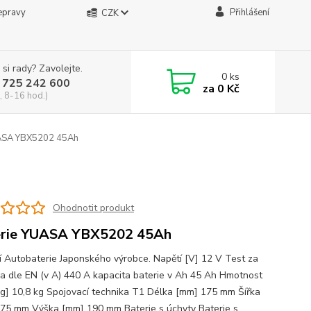
epravy
Přihlášení
CZK
 si rady? Zavolejte.
0
ks
 725 242 600
za
0 Kč
, 8-16 hod.)
ASA YBX5202 45Ah
Ohodnotit produkt
erie YUASA YBX5202 45Ah
ní Autobaterie Japonského výrobce. Napětí [V] 12 V Test za
a dle EN (v A) 440 A kapacita baterie v Ah 45 Ah Hmotnost
kg] 10,8 kg Spojovací technika T1 Délka [mm] 175 mm Šířka
75 mm Výška [mm] 190 mm Baterie s úchyty Baterie s