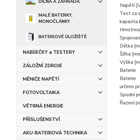
DÍLNA A ZAHRADA
Napětí [
Test za 
MALÉ BATERKY,
kapacita 
MONOČLÁNKY
Hmotnost
BATERIOVÉ ÚLOŽIŠTĚ
Spojovací
Délka [
NABÍJEČKY a TESTERY
Šířka [m
Výška [
ZÁLOŽNÍ ZDROJE
Baterie
Baterie
MĚNIČE NAPĚTÍ
určeno pr
FOTOVOLTAIKA
Spodní p
Řazení p
VĚTRNÁ ENERGIE
PŘÍSLUŠENSTVÍ
AKU-BATERIOVÁ TECHNIKA