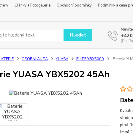
tnery
Články a Fotogalerie
Obchodní podmínky
Podmínky a cena př
Nevíte
Hledat
+420
(Po-Pá
BATERIE
OSOBNÍ AUTA
YUASA
ELITE YBX5000
Baterie YU
erie YUASA YBX5202 45Ah
Bat
Kvalit
studen
plná [
[mm] 1