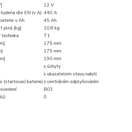
V]
12 V
studena dle EN (v A)
440 A
baterie v Ah
45 Ah
 plná [kg]
10,8 kg
 technika
T1
mm]
175 mm
m]
175 mm
mm]
190 mm
s úchyty
s ukazatelem stavu nabití
o (startovací baterie)
s centrálním odplyňováním
rovedení
B03
ólů
0