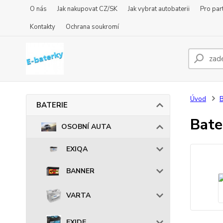
O nás
Jak nakupovat CZ/SK
Jak vybrat autobaterii
Pro par
Kontakty
Ochrana soukromí
Úvod
BATERIE
Bat
OSOBNÍ AUTA
EXIQA
BANNER
VARTA
EXIDE