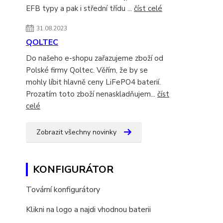
EFB typy a pak i střední třídu ...
číst celé
31.08.2023
QOLTEC
Do našeho e-shopu zařazujeme zboží od
Polské firmy Qoltec. Věřím, že by se
mohly líbit hlavně ceny LiFePO4 baterií.
Prozatím toto zboží nenaskladňujem...
číst
celé
Zobrazit všechny novinky
KONFIGURÁTOR
Tovární konfigurátory
Klikni na logo a najdi vhodnou baterii