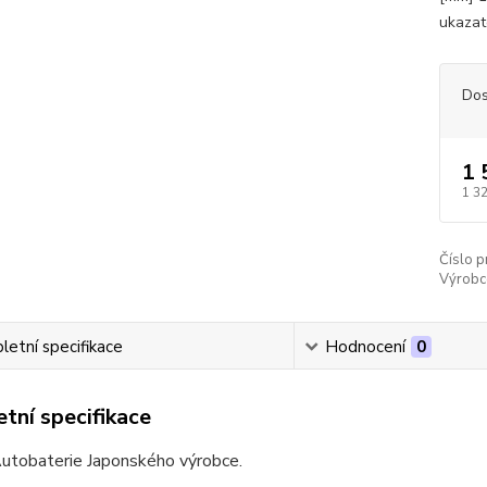
ukazate
Dos
1 
1 3
Číslo p
Výrobc
etní specifikace
Hodnocení
0
tní specifikace
Autobaterie Japonského výrobce.