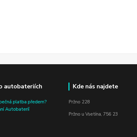
o autobateriích
Kde nás najdete
bečná platba předem?
Pržno 228
ní Autobateríí
Pržno u Vsetína, 756 23