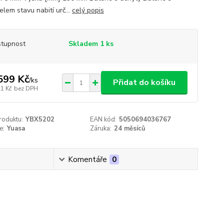
lem stavu nabití urč...
celý popis
tupnost
Skladem 1 ks
599 Kč
/
ks
Přidat do košíku
21 Kč
bez DPH
roduktu:
YBX5202
EAN kód:
5050694036767
e:
Yuasa
Záruka:
24 měsíců
Komentáře
0