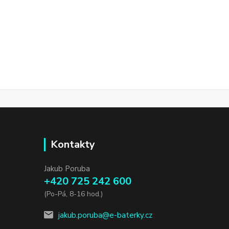
Kontakty
Jakub Poruba
+420 725 242 600
(Po-Pá, 8-16 hod.)
jakub.poruba@e-baterky.cz