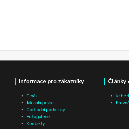
Informace pro zákazníky
Články 
O nás
Je bez
Jak nakupovat
Provná
Obchodní podmínky
Fotogalerie
Kontakty