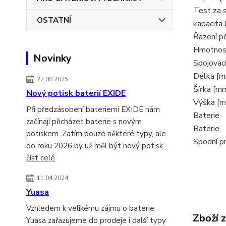
Test za 
OSTATNÍ
kapacita 
Řazení p
Hmotnost
Novinky
Spojovací
Délka [
22.08.2025
Šířka [m
Nový potisk baterií EXIDE
Výška [
Při předzásobení bateriemi EXIDE nám
Baterie
začínají přicházet baterie s novým
Baterie
potiskem. Zatím pouze některé typy, ale
Spodní p
do roku 2026 by už měl být nový potisk...
číst celé
11.04.2024
Yuasa
Vzhledem k velikému zájmu o baterie
Zboží 
Yuasa zařazujeme do prodeje i další typy