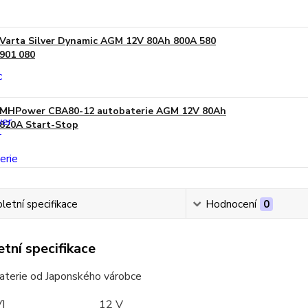
Varta Silver Dynamic AGM 12V 80Ah 800A 580
901 080
MHPower CBA80-12 autobaterie AGM 12V 80Ah
820A Start-Stop
etní specifikace
Hodnocení
0
tní specifikace
baterie od Japonského várobce
V]
12 V