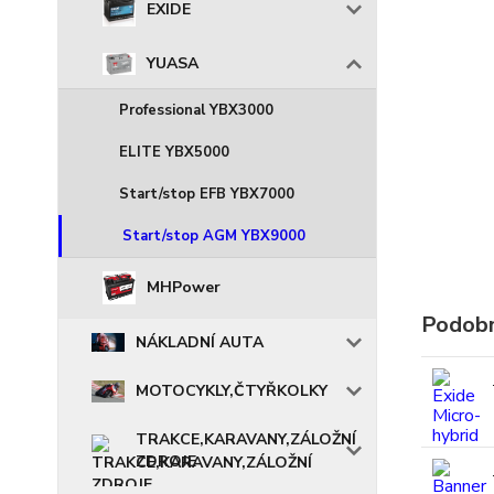
EXIDE
YUASA
Professional YBX3000
ELITE YBX5000
Start/stop EFB YBX7000
Start/stop AGM YBX9000
MHPower
Podobn
NÁKLADNÍ AUTA
MOTOCYKLY,ČTYŘKOLKY
TRAKCE,KARAVANY,ZÁLOŽNÍ
ZDROJE