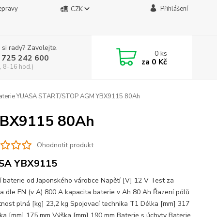
epravy
Přihlášení
CZK
 si rady? Zavolejte.
0
ks
 725 242 600
za
0 Kč
, 8-16 hod.)
aterie YUASA START/STOP AGM YBX9115 80Ah
YBX9115 80Ah
Ohodnotit produkt
SA YBX9115
ní baterie od Japonského várobce Napětí [V] 12 V Test za
a dle EN (v A) 800 A kapacita baterie v Ah 80 Ah Řazení pólů
nost plná [kg] 23,2 kg Spojovací technika T1 Délka [mm] 317
ka [mm] 175 mm Výška [mm] 190 mm Baterie s úchyty Baterie