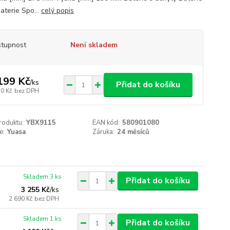
terie Spo...
celý popis
tupnost
Není skladem
199 Kč
/
ks
Přidat do košíku
70 Kč
bez DPH
roduktu:
YBX9115
EAN kód:
580901080
e:
Yuasa
Záruka:
24 měsíců
Skladem 3 ks
Přidat do košíku
3 255 Kč
/
ks
2 690 Kč
bez DPH
Skladem 1 ks
Přidat do košíku