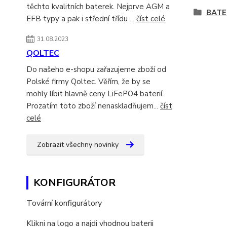
těchto kvalitních baterek. Nejprve AGM a
BATE
EFB typy a pak i střední třídu ...
číst celé
31.08.2023
QOLTEC
Do našeho e-shopu zařazujeme zboží od
Polské firmy Qoltec. Věřím, že by se
mohly líbit hlavně ceny LiFePO4 baterií.
Prozatím toto zboží nenaskladňujem...
číst
celé
Zobrazit všechny novinky
KONFIGURÁTOR
Tovární konfigurátory
Klikni na logo a najdi vhodnou baterii