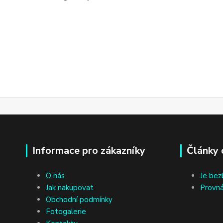
Informace pro zákazníky
Články 
O nás
Je bez
Jak nakupovat
Provná
Obchodní podmínky
Fotogalerie