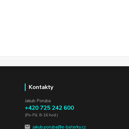
Kontakty
Jakub Poruba
+420 725 242 600
(Po-Pá, 8-16 hod.)
jakub.poruba@e-baterky.cz