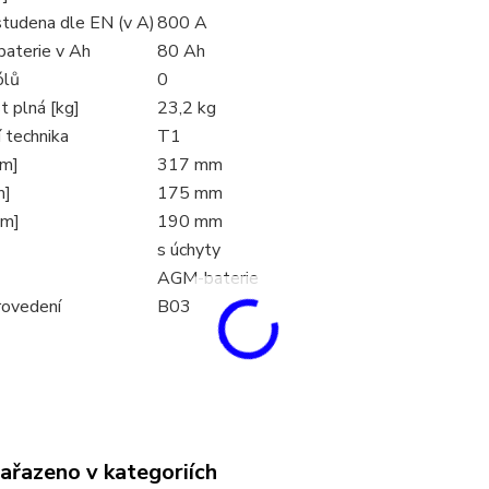
studena dle EN (v A)
800 A
baterie v Ah
80 Ah
ólů
0
 plná [kg]
23,2 kg
 technika
T1
mm]
317 mm
m]
175 mm
mm]
190 mm
s úchyty
AGM-baterie
rovedení
B03
zařazeno v kategoriích