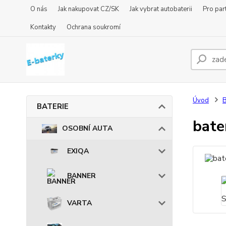
O nás
Jak nakupovat CZ/SK
Jak vybrat autobaterii
Pro par
Kontakty
Ochrana soukromí
Úvod
BATERIE
bat
OSOBNÍ AUTA
EXIQA
BANNER
VARTA