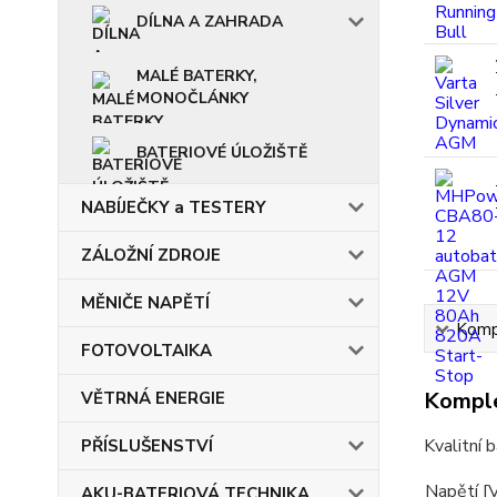
DÍLNA A ZAHRADA
MALÉ BATERKY,
MONOČLÁNKY
BATERIOVÉ ÚLOŽIŠTĚ
NABÍJEČKY a TESTERY
ZÁLOŽNÍ ZDROJE
MĚNIČE NAPĚTÍ
Kompl
FOTOVOLTAIKA
Komple
VĚTRNÁ ENERGIE
Kvalitní 
PŘÍSLUŠENSTVÍ
Napětí [
AKU-BATERIOVÁ TECHNIKA