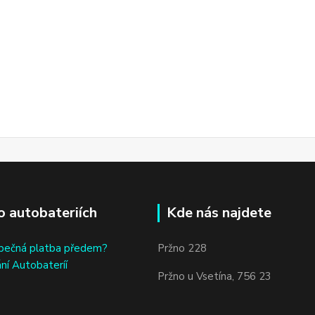
o autobateriích
Kde nás najdete
bečná platba předem?
Pržno 228
ní Autobateríí
Pržno u Vsetína, 756 23