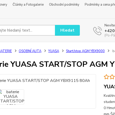
tnery
Články a Fotogalerie
Obchodní podmínky
Podmínky a cena př
Nevíte
Hledat
+420
(Po-Pá
BATERIE
OSOBNÍ AUTA
YUASA
Start/stop AGM YBX9000
b
erie YUASA START/STOP AGM 
YUA
Kvalit
studen
0 Hmot
mm Šíř