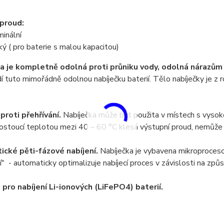
 proud:
inální
ký ( pro baterie s malou kapacitou)
a je kompletně odolná proti průniku vody, odolná nárazům 
 tuto mimořádně odolnou nabíječku baterií. Tělo nabíječky je z r
.
proti přehřívání.
Nabíječka může být použita v místech s vysoko
rostoucí teplotou mezi 40 – 60 °C klesá výstupní proud, nemůže 
cké pěti-fázové nabíjení.
Nabíječka je vybavena mikroproceso
í" - automaticky optimalizuje nabíjecí proces v závislosti na způs
 pro nabíjení Li-ionových (LiFePO4) baterií.