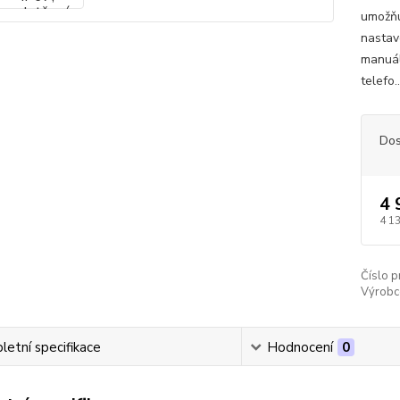
umožňu
nastav
manuál
telefo.
Dos
4 
4 1
Číslo p
Výrobc
etní specifikace
Hodnocení
0