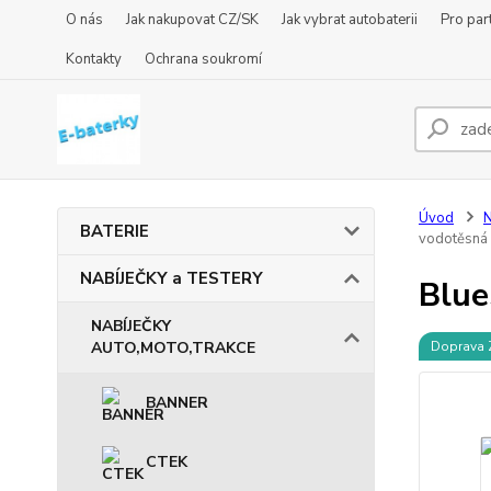
O nás
Jak nakupovat CZ/SK
Jak vybrat autobaterii
Pro par
Kontakty
Ochrana soukromí
Úvod
BATERIE
vodotěsná
NABÍJEČKY a TESTERY
Blue
NABÍJEČKY
AUTO,MOTO,TRAKCE
Doprava
BANNER
CTEK