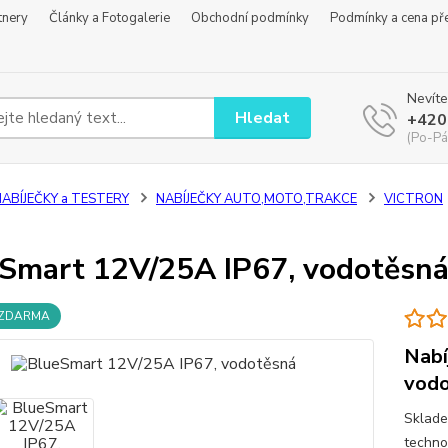
tnery
Články a Fotogalerie
Obchodní podmínky
Podmínky a cena př
Nevíte
Hledat
+420
(Po-Pá
NABÍJEČKY a TESTERY
NABÍJEČKY AUTO,MOTO,TRAKCE
VICTRON
Smart 12V/25A IP67, vodotěsn
 ZDARMA
Nabí
vodo
Sklade
techno