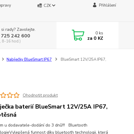
epravy
Přihlášení
CZK
 si rady? Zavolejte.
0
ks
 725 242 600
za
0 Kč
, 8-16 hod.)
Nabíječky BlueSmart IP67
BlueSmart 12V/25A IP67,
á
Ohodnotit produkt
ječka baterií BlueSmart 12V/25A IP67,
těsná
m u dodavatele-dodání do 3 dnů!!! Bluetooth
logieVylepšená funnost díky bluetooth technologii, která