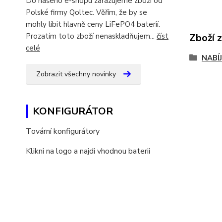
Do našeho e-shopu zařazujeme zboží od
Polské firmy Qoltec. Věřím, že by se
mohly líbit hlavně ceny LiFePO4 baterií.
Prozatím toto zboží nenaskladňujem...
číst
Zboží 
celé
NABÍ
Zobrazit všechny novinky
KONFIGURÁTOR
Tovární konfigurátory
Klikni na logo a najdi vhodnou baterii