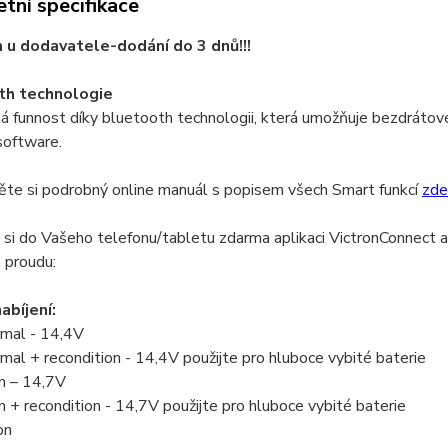
tní specifikace
u dodavatele-dodání do 3 dnů!!!
th technologie
 funnost díky bluetooth technologii, která umožňuje bezdrátové
software.
ěte si podrobný online manuál s popisem všech Smart funkcí
zde
si do Vašeho telefonu/tabletu zdarma aplikaci VictronConnect a
o proudu:
abíjení:
mal - 14,4V
mal + recondition - 14,4V použijte pro hluboce vybité baterie
h – 14,7V
h + recondition - 14,7V použijte pro hluboce vybité baterie
on