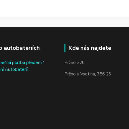
o autobateriích
Kde nás najdete
bečná platba předem?
Pržno 228
ní Autobateríí
Pržno u Vsetína, 756 23