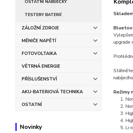
Komple
OSTATNÍ NABÍJEČKY
Skladem 
TESTERY BATERIÍ
Bluetoo
ZÁLOŽNÍ ZDROJE
Vylepšená
MĚNIČE NAPĚTÍ
upgrade 
FOTOVOLTAIKA
Prohlédn
VĚTRNÁ ENERGIE
Stáhněte 
nabíjecíh
PŘÍSLUŠENSTVÍ
AKU-BATERIOVÁ TECHNIKA
Režimy n
Nor
OSTATNÍ
Nor
Hig
Hig
Novinky
Li-i