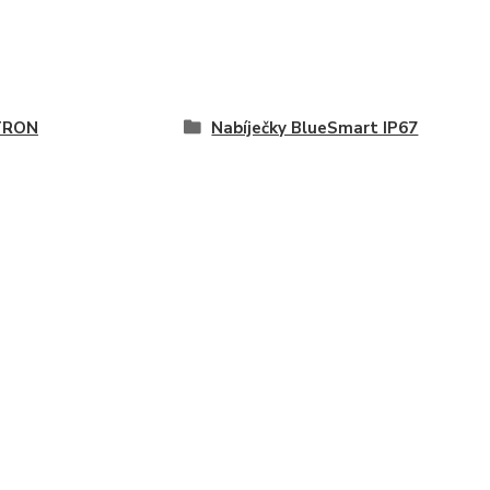
TRON
Nabíječky BlueSmart IP67