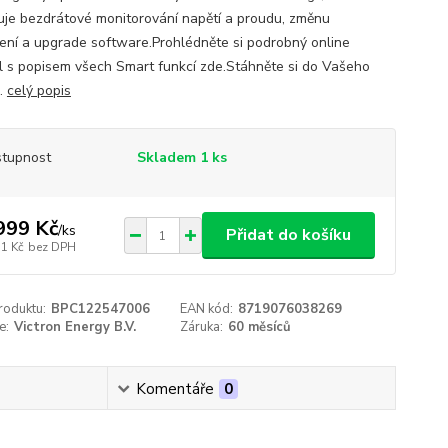
je bezdrátové monitorování napětí a proudu, změnu
ení a upgrade software.Prohlédněte si podrobný online
 s popisem všech Smart funkcí zde.Stáhněte si do Vašeho
..
celý popis
tupnost
Skladem 1 ks
999 Kč
/
ks
Přidat do košíku
31 Kč
bez DPH
roduktu:
BPC122547006
EAN kód:
8719076038269
e:
Victron Energy B.V.
Záruka:
60 měsíců
Komentáře
0