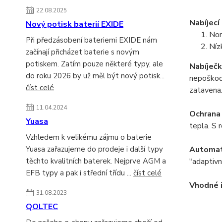
22.08.2025
Nabíjecí
Nový potisk baterií EXIDE
Nom
Při předzásobení bateriemi EXIDE nám
Níz
začínají přicházet baterie s novým
potiskem. Zatím pouze některé typy, ale
Nabíječk
do roku 2026 by už měl být nový potisk...
nepoškodí
číst celé
zatavena
11.04.2024
Ochrana 
Yuasa
tepla. S 
Vzhledem k velikému zájmu o baterie
Yuasa zařazujeme do prodeje i další typy
Automati
těchto kvalitních baterek. Nejprve AGM a
"adaptivn
EFB typy a pak i střední třídu ...
číst celé
Vhodné i
31.08.2023
QOLTEC