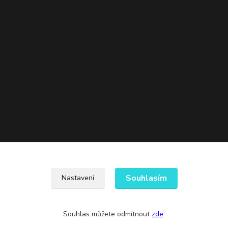
Souhlasím
Nastavení
Souhlas můžete odmítnout
zde
.