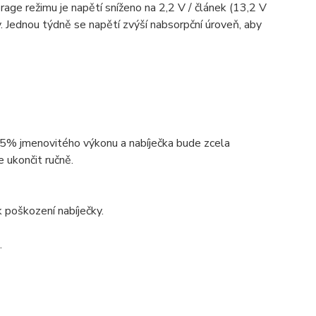
age režimu je napětí sníženo na 2,2 V / článek (13,2 V
y. Jednou týdně se napětí zvýší nabsorpční úroveň, aby
.
 25% jmenovitého výkonu a nabíječka bude zcela
 ukončit ručně.
 poškození nabíječky.
.