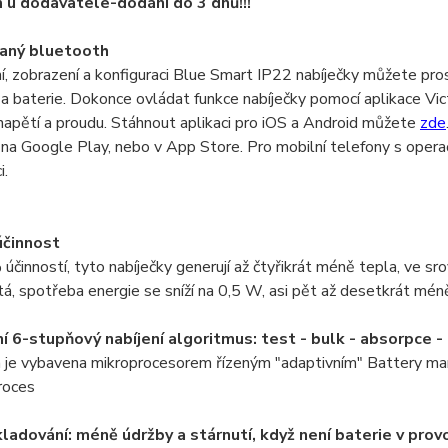
u dodavatele-dodání do 3 dnů!!!
vaný bluetooth
, zobrazení a konfiguraci Blue Smart IP22 nabíječky můžete pr
 a baterie. Dokonce ovládat funkce nabíječky pomocí aplikace Vi
apětí a proudu. Stáhnout aplikaci pro iOS a Android můžete
zde
 na Google Play, nebo v App Store. Pro mobilní telefony s ope
i.
účinnost
účinností, tyto nabíječky generují až čtyřikrát méně tepla, ve s
tá, spotřeba energie se sníží na 0,5 W, asi pět až desetkrát mé
í 6-stupňový nabíjení algoritmus: test - bulk - absorpce - 
a je vybavena mikroprocesorem řízeným "adaptivním" Battery ma
proces
ladování: méně údržby a stárnutí, když není baterie v prov