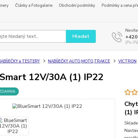
tnery
Články a Fotogalerie
Obchodní podmínky
Podmínky a cena př
Nevíte
Hledat
+420
(Po-Pá
NABÍJEČKY a TESTERY
NABÍJEČKY AUTO,MOTO,TRAKCE
VICTRON
Smart 12V/30A (1) IP22
 ZDARMA
Chyt
(1) 
Sklade
Nastav
prostř