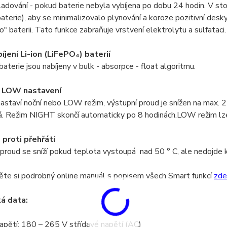
adování - pokud baterie nebyla vybíjena po dobu 24 hodin. V stor
aterie), aby se minimalizovalo plynování a koroze pozitivní desk
o" baterii. Tato funkce zabraňuje vrstvení elektrolytu a sulfataci
íjení Li-ion (LiFePO₄) baterií
aterie jsou nabíjeny v bulk - absorpce - float algoritmu.
 LOW nastavení
astaví noční nebo LOW režim, výstupní proud je snížen na max.
á. Režim NIGHT skončí automaticky po 8 hodinách.LOW režim lze
proti přehřátí
proud se sníží pokud teplota vystoupá nad 50 ° C, ale nedojde k
ěte si podrobný online manuál s popisem všech Smart funkcí
zde
á data:
apětí: 180 – 265 V střídavé napětí (AC)