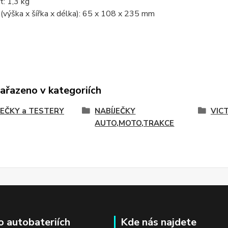
: 1,3 kg
(výška x šířka x délka): 65 x 108 x 235 mm
zařazeno v kategoriích
JEČKY a TESTERY
NABÍJEČKY
VIC
AUTO,MOTO,TRAKCE
o autobateriích
Kde nás najdete