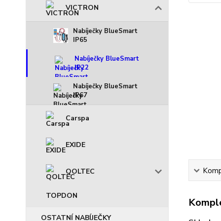
VICTRON
Nabíječky BlueSmart
IP65
Nabíječky BlueSmart
IP22
Nabíječky BlueSmart
IP67
Carspa
EXIDE
Kompl
QOLTEC
TOPDON
Komple
OSTATNÍ NABÍJEČKY