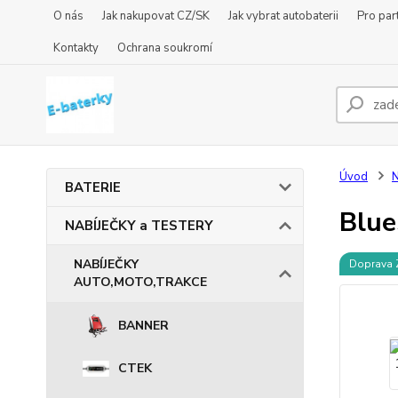
O nás
Jak nakupovat CZ/SK
Jak vybrat autobaterii
Pro par
Kontakty
Ochrana soukromí
Úvod
BATERIE
Blue
NABÍJEČKY a TESTERY
NABÍJEČKY
Doprava
AUTO,MOTO,TRAKCE
BANNER
CTEK