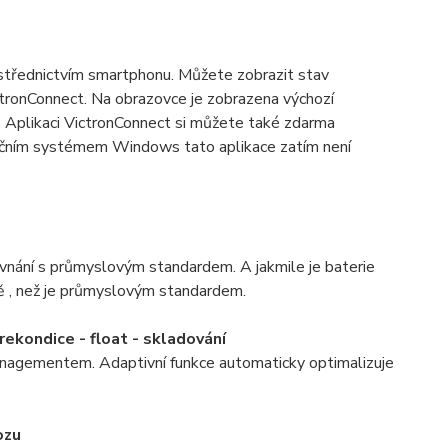
ostřednictvím smartphonu. Můžete zobrazit stav
ctronConnect. Na obrazovce je zobrazena výchozí
. Aplikaci VictronConnect si můžete také zdarma
račním systémem Windows tato aplikace zatím není
rovnání s průmyslovým standardem. A jakmile je baterie
ně , než je průmyslovým standardem.
rekondice - float - skladování
nagementem. Adaptivní funkce automaticky optimalizuje
ozu