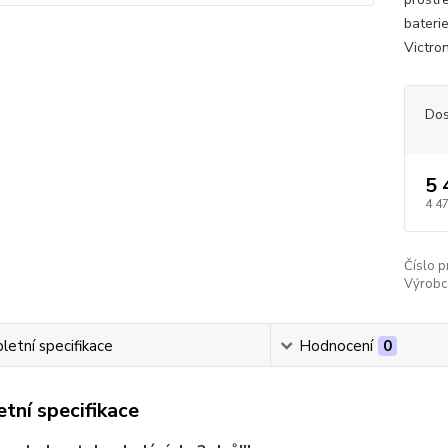
bateri
Victro
Dos
5 
4 4
Číslo p
Výrobc
etní specifikace
Hodnocení
0
tní specifikace