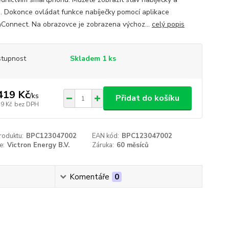
e. Dokonce ovládat funkce nabíječky pomocí aplikace
nConnect. Na obrazovce je zobrazena výchoz...
celý popis
tupnost
Skladem 1 ks
419 Kč
/
ks
Přidat do košíku
79 Kč
bez DPH
roduktu:
BPC123047002
EAN kód:
BPC123047002
e:
Victron Energy B.V.
Záruka:
60 měsíců
Komentáře
0