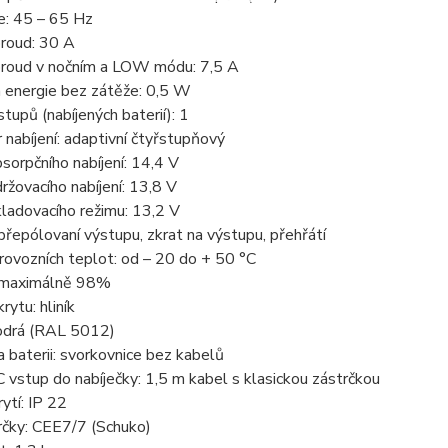
e: 45 – 65 Hz
proud: 30 A
 proud v nočním a LOW módu: 7,5 A
 energie bez zátěže: 0,5 W
tupů (nabíjených baterií): 1
 nabíjení: adaptivní čtyřstupňový
sorpčního nabíjení: 14,4 V
ržovacího nabíjení: 13,8 V
ladovacího režimu: 13,2 V
přepólovaní výstupu, zkrat na výstupu, přehřátí
rovozních teplot: od – 20 do + 50 °C
 maximálně 98%
rytu: hliník
odrá (RAL 5012)
 baterii: svorkovnice bez kabelů
vstup do nabíječky: 1,5 m kabel s klasickou zástrčkou
ytí: IP 22
rčky: CEE7/7 (Schuko)