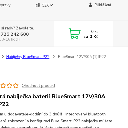
epravy
Přihlášení
CZK
 si rady? Zavolejte.
0
ks
 725 242 600
za
0 Kč
, 8-16 hod.)
Nabíječky BlueSmart IP22
BlueSmart 12V/30A (1) IP22
Ohodnotit produkt
rá nabíječka baterií BlueSmart 12V/30A
IP22
m u dodavatele-dodání do 3 dnů!!! Integrovaný bluetooth
ení, zobrazení a konfiguraci Blue Smart IP22 nabíječky můžete
ednictvím smartphonu. Můžete zobrazit stav nabíječky a