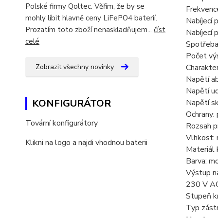
Polské firmy Qoltec. Věřím, že by se
Frekvenc
mohly líbit hlavně ceny LiFePO4 baterií.
Nabíjecí 
Prozatím toto zboží nenaskladňujem...
číst
Nabíjecí
celé
Spotřeba
Počet výs
Zobrazit všechny novinky
Charakter
Napětí ab
Napětí ud
KONFIGURÁTOR
Napětí sk
Ochrany: 
Tovární konfigurátory
Rozsah p
Vlhkost:
Klikni na logo a najdi vhodnou baterii
Materiál k
Barva: m
Výstup na
230 V AC 
Stupeň kr
Typ zást