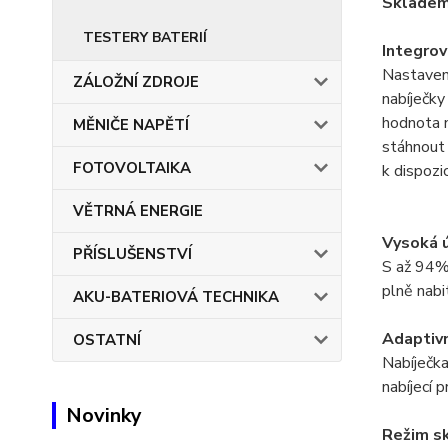
Skladem 
TESTERY BATERIÍ
Integro
Nastavení
ZÁLOŽNÍ ZDROJE
nabíječky
hodnota n
MĚNIČE NAPĚTÍ
stáhnout
FOTOVOLTAIKA
k dispozic
VĚTRNÁ ENERGIE
Vysoká 
PŘÍSLUŠENSTVÍ
S až 94% 
plně nabi
AKU-BATERIOVÁ TECHNIKA
Adaptivn
OSTATNÍ
Nabíječk
nabíjecí 
Novinky
Režim sk