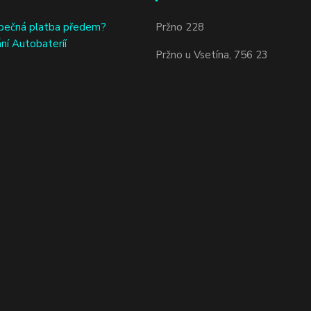
bečná platba předem?
Pržno 228
ní Autobateríí
Pržno u Vsetína, 756 23