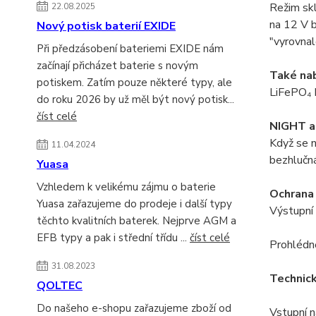
Režim skl
22.08.2025
na 12 V b
Nový potisk baterií EXIDE
"vyrovnal
Při předzásobení bateriemi EXIDE nám
začínají přicházet baterie s novým
Také nab
potiskem. Zatím pouze některé typy, ale
LiFePO₄ b
do roku 2026 by už měl být nový potisk...
číst celé
NIGHT a
Když se n
11.04.2024
bezhlučn
Yuasa
Vzhledem k velikému zájmu o baterie
Ochrana 
Yuasa zařazujeme do prodeje i další typy
Výstupní 
těchto kvalitních baterek. Nejprve AGM a
EFB typy a pak i střední třídu ...
číst celé
Prohlédn
31.08.2023
Technick
QOLTEC
Do našeho e-shopu zařazujeme zboží od
Vstupní n