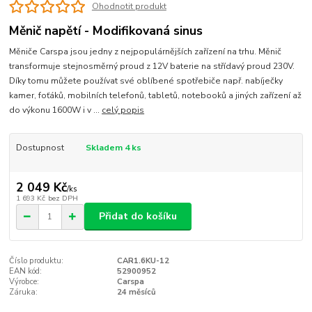
Ohodnotit produkt
Měnič napětí - Modifikovaná sinus
Měniče Carspa jsou jedny z nejpopulárnějších zařízení na trhu. Měnič
transformuje stejnosměrný proud z 12V baterie na střídavý proud 230V.
Díky tomu můžete používat své oblíbené spotřebiče např. nabíječky
kamer, foťáků, mobilních telefonů, tabletů, notebooků a jiných zařízení až
do výkonu 1600W i v ...
celý popis
Dostupnost
Skladem 4 ks
2 049 Kč
/
ks
1 693 Kč
bez DPH
Přidat do košíku
Číslo produktu:
CAR1.6KU-12
EAN kód:
52900952
Výrobce:
Carspa
Záruka:
24 měsíců