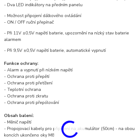
- Dva LED indikátory na předním panelu
- Možnost připojení dálkového ovládání
- ON / OFF ruční přepínač
- Při 11V ±0,5V napětí baterie, upozornění na nízký stav baterie
alarmem
- Při 9,5V ±0,5V napětí baterie, automatické vypnutí
Funkce ochrany:
- Alarm a vypnutí při nízkém napětí
- Ochrana proti přepětí
- Ochrana proti přetížení
- Teplotní ochrana
- Ochrana proti zkratu
- Ochrana proti přepólování
Obsah balení:
- Měnič napětí
- Propojovací kabely pro připojení na akumulátor (50cm) - na obou
koncích ukončeno oky M8