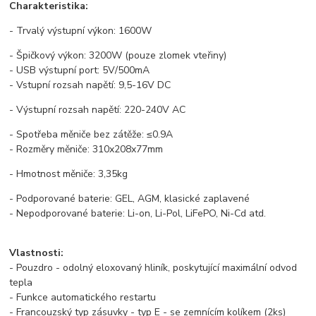
Charakteristika:
- Trvalý výstupní výkon: 1600W
- Špičkový výkon: 3200W (pouze zlomek vteřiny)
- USB výstupní port: 5V/500mA
- Vstupní rozsah napětí: 9,5-16V DC
- Výstupní rozsah napětí: 220-240V AC
- Spotřeba měniče bez zátěže: ≤0.9A
- Rozměry měniče: 310x208x77mm
- Hmotnost měniče: 3,35kg
- Podporované baterie: GEL, AGM, klasické zaplavené
- Nepodporované baterie: Li-on, Li-Pol, LiFePO, Ni-Cd atd.
Vlastnosti:
- Pouzdro - odolný eloxovaný hliník, poskytující maximální odvod
tepla
- Funkce automatického restartu
- Francouzský typ zásuvky - typ E - se zemnícím kolíkem (2ks)