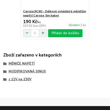
Carspa RC60 - Dálkové ovládání k měničům
napětí Carspa, 5m kabel
190 Kč
/
ks
Skladem 1 ks
157 Kč
bez DPH
Přidat do košíku
Zboží zařazeno v kategoriích
MĚNIČE NAPĚTÍ
MODIFIKOVANÁ SINUS
z 12V na 230V