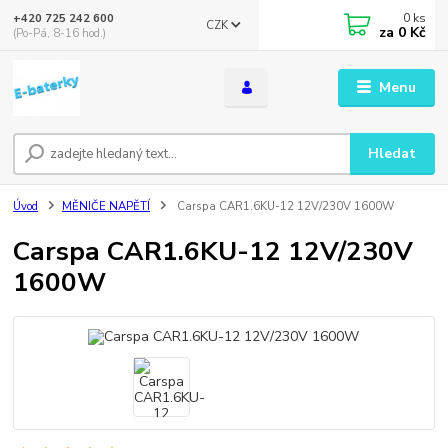
0
ks
+420 725 242 600
CZK
za
0 Kč
(Po-Pá, 8-16 hod.)
Menu
Hledat
Úvod
MĚNIČE NAPĚTÍ
Carspa CAR1.6KU-12 12V/230V 1600W
Carspa CAR1.6KU-12 12V/230V
1600W