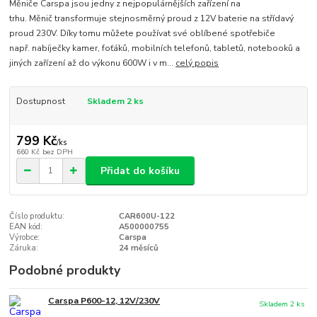
Měniče Carspa jsou jedny z nejpopulárnějších zařízení na
trhu. Měnič transformuje stejnosměrný proud z 12V baterie na střídavý
proud 230V. Díky tomu můžete používat své oblíbené spotřebiče
např. nabíječky kamer, foťáků, mobilních telefonů, tabletů, notebooků a
jiných zařízení až do výkonu 600W i v m...
celý popis
Dostupnost
Skladem 2 ks
799 Kč
/
ks
660 Kč
bez DPH
Přidat do košíku
Číslo produktu:
CAR600U-122
EAN kód:
A500000755
Výrobce:
Carspa
Záruka:
24 měsíců
Podobné produkty
Carspa P600-12, 12V/230V
Skladem 2 ks