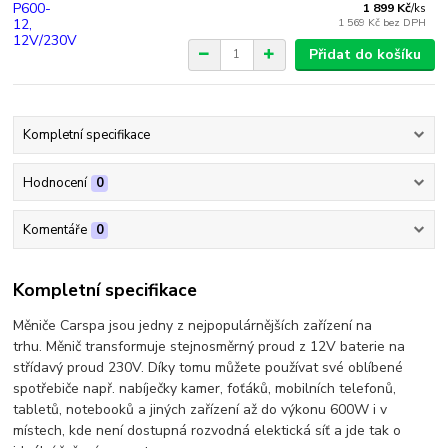
1 899 Kč
/
ks
1 569 Kč
bez DPH
Přidat do košíku
Kompletní specifikace
Hodnocení
0
Komentáře
0
Kompletní specifikace
Měniče Carspa jsou jedny z nejpopulárnějších zařízení na
trhu. Měnič transformuje stejnosměrný proud z 12V baterie na
střídavý proud 230V. Díky tomu můžete používat své oblíbené
spotřebiče např. nabíječky kamer, foťáků, mobilních telefonů,
tabletů, notebooků a jiných zařízení až do výkonu 600W i v
místech, kde není dostupná rozvodná elektická síť a jde tak o