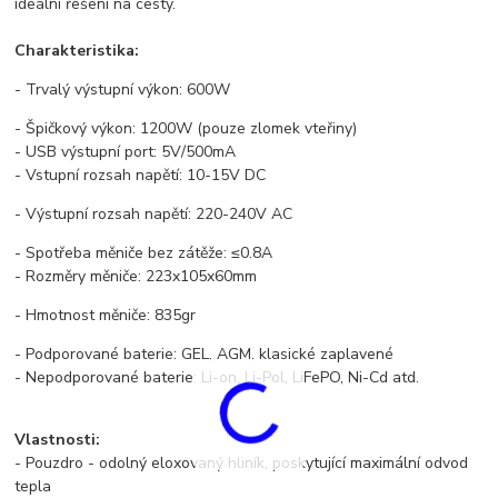
ideální řešení na cesty.
Charakteristika:
- Trvalý výstupní výkon: 600W
- Špičkový výkon: 1200W (pouze zlomek vteřiny)
- USB výstupní port: 5V/500mA
- Vstupní rozsah napětí: 10-15V DC
- Výstupní rozsah napětí: 220-240V AC
- Spotřeba měniče bez zátěže: ≤0.8A
- Rozměry měniče: 223x105x60mm
- Hmotnost měniče: 835gr
- Podporované baterie: GEL, AGM, klasické zaplavené
- Nepodporované baterie: Li-on, Li-Pol, LiFePO, Ni-Cd atd.
Vlastnosti:
- Pouzdro - odolný eloxovaný hliník, poskytující maximální odvod
tepla