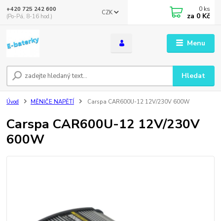
0
ks
+420 725 242 600
CZK
za
0 Kč
(Po-Pá, 8-16 hod.)
Menu
Hledat
Úvod
MĚNIČE NAPĚTÍ
Carspa CAR600U-12 12V/230V 600W
Carspa CAR600U-12 12V/230V
600W