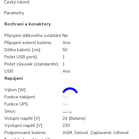
Český návod
Parametry
Rozhraní a konektory
Připojení dálkového ovládání:
Ne
Připojení externí baterie:
Ano
Délka kabelů [cm]:
50
Počet USB portů:
1
Počet zásuvek (standardní):
1
USB:
Ano
Napájení
Výkon [W]:
1000
Funkce nabíjení:
Ne
Funkce UPS:
Ne
Sinus:
Čistý
Vstupní napětí [V]:
24 (Baterie)
Výstupní napětí [V]:
230
Podporované baterie:
AGM, Gelové, Zaplavené, Lithiové