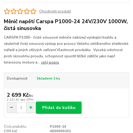
Ohodnotit produkt
Měnič napětí Carspa P1000-24 24V/230V 1000W,
čistá sinusovka
CARSPA P1000 - čisté sinusové měniče nabízejí vynikající kvalitu a
skutečně čistý sinusový výstup pro provoz Vašeho oblíbeného elektrické
nářadí a jiných citlivých zařízení.Vlastnosti produktu:· Vysoká odolnost
proti rázovému proudu, schopnost spustit těžké zátěže jako např.
televizory, motory a...
celý popis
Dostupnost
Skladem 3 ks
2 699 Kč
/
ks
2 231 Kč
bez DPH
Přidat do košíku
Číslo produktu:
P1000-24
EAN kód:
A500000202