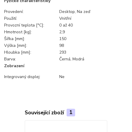
Fyzické charakteristiky
Provedení:
Desktop, Na zeď
Použití:
Vnitřní
Provozní teplota [°C]:
0 až 40
Hmotnost [kg]:
2,9
Šířka [mm]:
150
Výška [mm]:
98
Hloubka [mm]:
293
Barva:
Černá, Modrá
Zobrazení
Integrovaný displej:
Ne
Související zboží
1