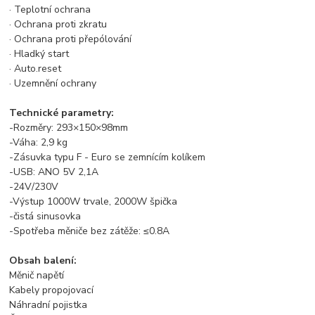
· Teplotní ochrana
· Ochrana proti zkratu
· Ochrana proti přepólování
· Hladký start
· Auto.reset
· Uzemnění ochrany
Technické parametry:
-Rozměry: 293×150×98mm
-Váha: 2,9 kg
-Zásuvka typu F - Euro se zemnícím kolíkem
-USB: ANO 5V 2,1A
-24V/230V
-Výstup 1000W trvale, 2000W špička
-čistá sinusovka
-Spotřeba měniče bez zátěže: ≤0.8A
Obsah balení:
Měnič napětí
Kabely propojovací
Náhradní pojistka