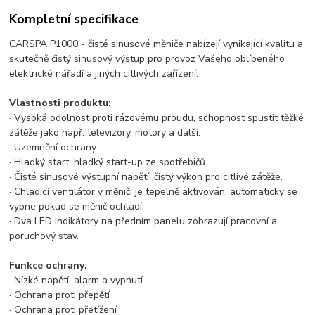
Kompletní specifikace
CARSPA P1000 - čisté sinusové měniče nabízejí vynikající kvalitu a
skutečně čistý sinusový výstup pro provoz Vašeho oblíbeného
elektrické nářadí a jiných citlivých zařízení.
Vlastnosti produktu:
· Vysoká odolnost proti rázovému proudu, schopnost spustit těžké
zátěže jako např. televizory, motory a další.
· Uzemnění ochrany
· Hladký start: hladký start-up ze spotřebičů.
· Čisté sinusové výstupní napětí: čistý výkon pro citlivé zátěže.
· Chladicí ventilátor v měniči je tepelně aktivován, automaticky se
vypne pokud se měnič ochladí.
· Dva LED indikátory na předním panelu zobrazují pracovní a
poruchový stav.
Funkce ochrany:
· Nízké napětí: alarm a vypnutí
· Ochrana proti přepětí
· Ochrana proti přetížení