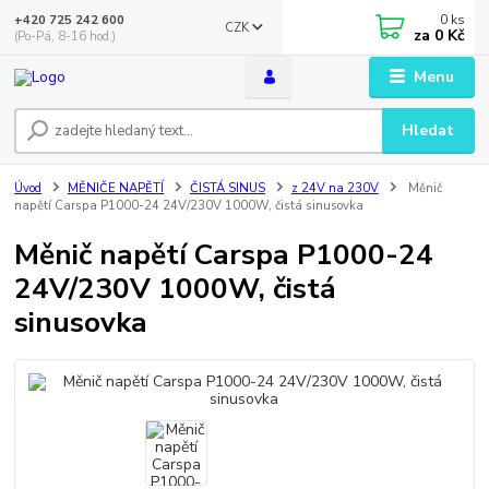
0
ks
+420 725 242 600
CZK
za
0 Kč
(Po-Pá, 8-16 hod.)
Menu
Hledat
Úvod
MĚNIČE NAPĚTÍ
ČISTÁ SINUS
z 24V na 230V
Měnič
napětí Carspa P1000-24 24V/230V 1000W, čistá sinusovka
Měnič napětí Carspa P1000-24
24V/230V 1000W, čistá
sinusovka