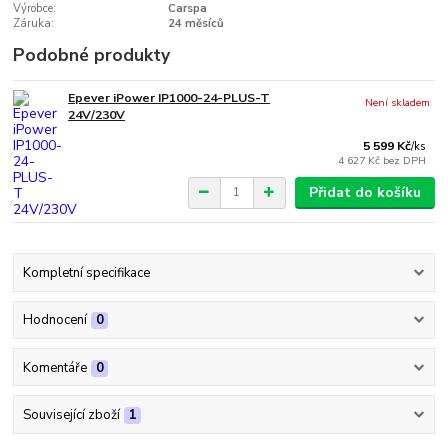
Výrobce:
Carspa
Záruka:
24 měsíců
Podobné produkty
Epever iPower IP1000-24-PLUS-T
Není skladem
24V/230V
5 599 Kč
/
ks
4 627 Kč
bez DPH
Přidat do košíku
Kompletní specifikace
Hodnocení
0
Komentáře
0
Související zboží
1