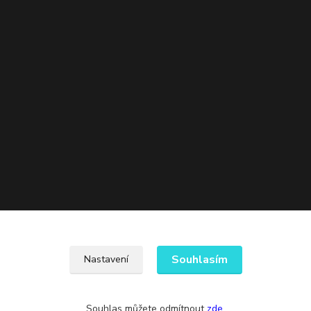
Souhlasím
Nastavení
Souhlas můžete odmítnout
zde
.