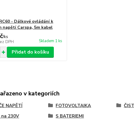
RC60 - Dálkové ovládání k
 napětí Carspa, 5m kabel
č
/
ks
Skladem 1 ks
ez DPH
Přidat do košíku
zařazeno v kategoriích
ČE NAPĚTÍ
FOTOVOLTAIKA
ČIS
 na 230V
S BATERIEMI