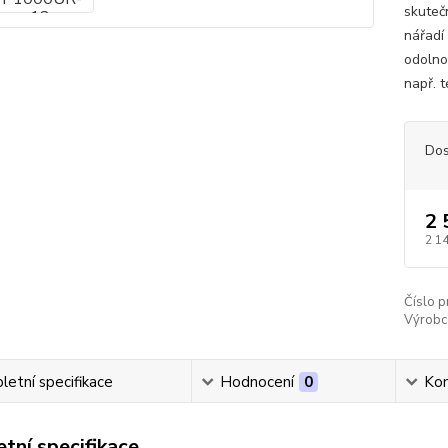
skuteč
nářadí 
odolno
např. t
Dos
2 
2 1
Číslo p
Výrobc
etní specifikace
Hodnocení
0
Ko
tní specifikace