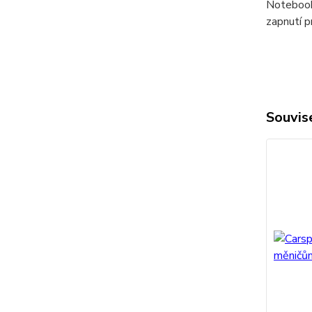
Notebook
zapnutí p
Souvise