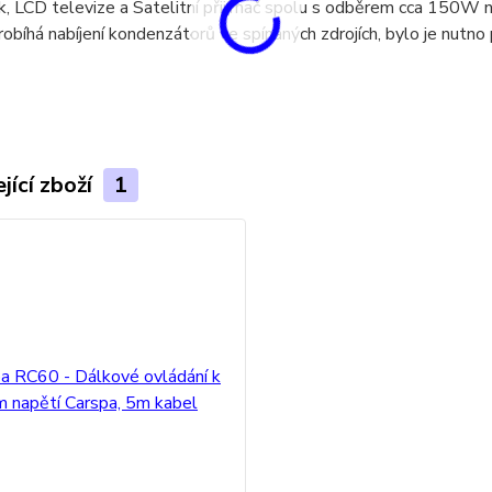
, LCD televize a Satelitní přijímač spolu s odběrem cca 150W 
robíhá nabíjení kondenzátorů ve spínaných zdrojích, bylo je nutno
jící zboží
1