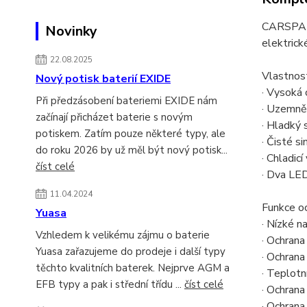
CARSPA P1
Novinky
elektrické
22.08.2025
Vlastnost
Nový potisk baterií EXIDE
· Vysoká 
Při předzásobení bateriemi EXIDE nám
· Uzemně
začínají přicházet baterie s novým
· Hladký 
potiskem. Zatím pouze některé typy, ale
· Čisté s
do roku 2026 by už měl být nový potisk...
· Chladic
číst celé
· Dva LED
11.04.2024
Funkce oc
Yuasa
· Nízké n
Vzhledem k velikému zájmu o baterie
· Ochrana
Yuasa zařazujeme do prodeje i další typy
· Ochrana 
těchto kvalitních baterek. Nejprve AGM a
· Teplotn
EFB typy a pak i střední třídu ...
číst celé
· Ochrana
· Ochrana