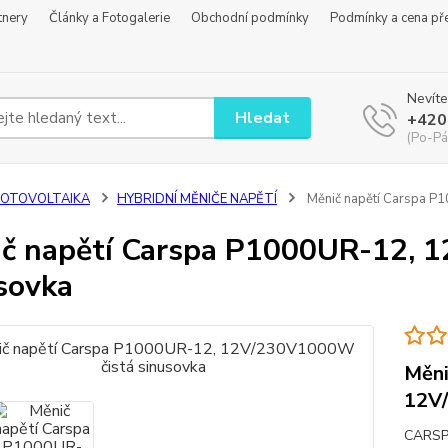
tnery
Články a Fotogalerie
Obchodní podmínky
Podmínky a cena př
Nevíte
Hledat
+420
(Po-Pá
FOTOVOLTAIKA
HYBRIDNÍ MĚNIČE NAPĚTÍ
Měnič napětí Carspa P
č napětí Carspa P1000UR-12, 
sovka
Měni
12V/
CARSPA