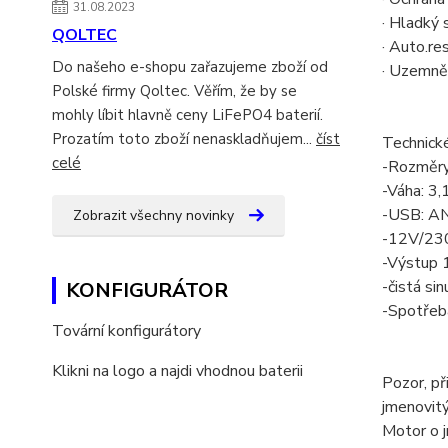
31.08.2023
· Hladký 
QOLTEC
· Auto.re
Do našeho e-shopu zařazujeme zboží od
· Uzemně
Polské firmy Qoltec. Věřím, že by se
mohly líbit hlavně ceny LiFePO4 baterií.
Prozatím toto zboží nenaskladňujem...
číst
Technick
celé
-Rozměr
-Váha: 3,
-USB: A
Zobrazit všechny novinky
-12V/23
-Výstup 
-čistá si
KONFIGURÁTOR
-Spotřeb
Tovární konfigurátory
Klikni na logo a najdi vhodnou baterii
Pozor, př
jmenovitý
Motor o 