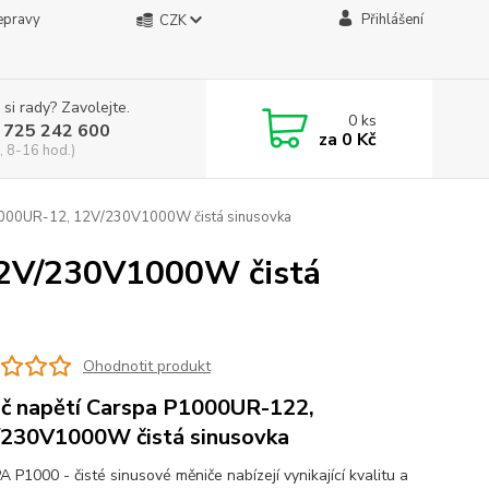
epravy
Přihlášení
CZK
 si rady? Zavolejte.
0
ks
 725 242 600
za
0 Kč
, 8-16 hod.)
1000UR-12, 12V/230V1000W čistá sinusovka
12V/230V1000W čistá
Ohodnotit produkt
č napětí Carspa P1000UR-122,
230V1000W čistá sinusovka
 P1000 - čisté sinusové měniče nabízejí vynikající kvalitu a