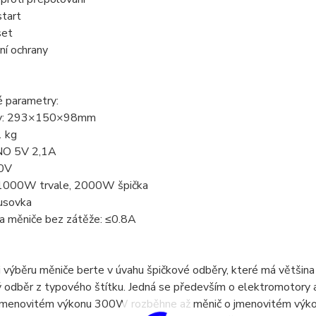
start
set
ní ochrany
é parametry:
y: 293×150×98mm
1 kg
NO 5V 2,1A
0V
1000W trvale, 2000W špička
nusovka
a měniče bez zátěže: ≤0.8A
i výběru měniče berte v úvahu špičkové odběry, které má většin
 odběr z typového štítku. Jedná se především o elektromotory a z
jmenovitém výkonu 300W rozběhne až měnič o jmenovitém výkon