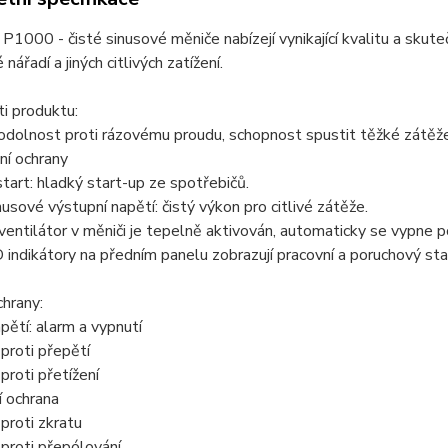
000 - čisté sinusové měniče nabízejí vynikající kvalitu a skut
 nářadí a jiných citlivých zatížení.
i produktu:
odolnost proti rázovému proudu, schopnost spustit těžké zátěže j
ní ochrany
start: hladký start-up ze spotřebičů.
inusové výstupní napětí: čistý výkon pro citlivé zátěže.
í ventilátor v měniči je tepelně aktivován, automaticky se vypne 
 indikátory na předním panelu zobrazují pracovní a poruchový sta
hrany:
apětí: alarm a vypnutí
 proti přepětí
proti přetížení
í ochrana
 proti zkratu
 proti přepólování