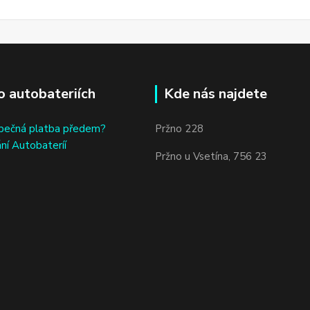
o autobateriích
Kde nás najdete
bečná platba předem?
Pržno 228
ní Autobateríí
Pržno u Vsetína, 756 23