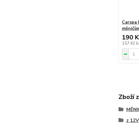
Carspa 
měničům
190 K
157 Kč
b
Zboží 
MĚNI
z 12V