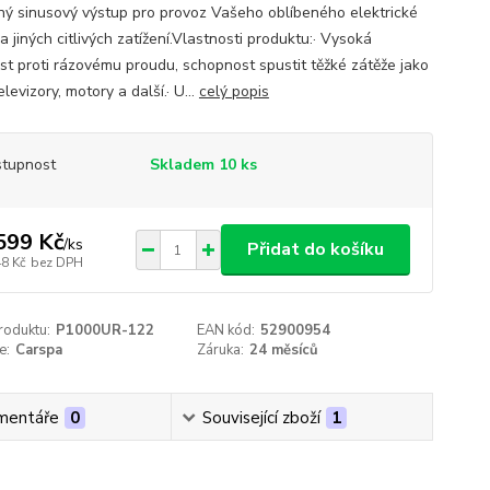
ný sinusový výstup pro provoz Vašeho oblíbeného elektrické
a jiných citlivých zatížení.Vlastnosti produktu:· Vysoká
st proti rázovému proudu, schopnost spustit těžké zátěže jako
elevizory, motory a další.· U...
celý popis
tupnost
Skladem 10 ks
599 Kč
/
ks
Přidat do košíku
48 Kč
bez DPH
roduktu:
P1000UR-122
EAN kód:
52900954
e:
Carspa
Záruka:
24 měsíců
mentáře
0
Související zboží
1