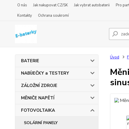
O nás
Jak nakupovat CZ/SK
Jak vybrat autobaterii
Pro par
Kontakty
Ochrana soukromí
Úvod
BATERIE
Měni
NABÍJEČKY a TESTERY
sinu
ZÁLOŽNÍ ZDROJE
MĚNIČE NAPĚTÍ
FOTOVOLTAIKA
SOLÁRNÍ PANELY