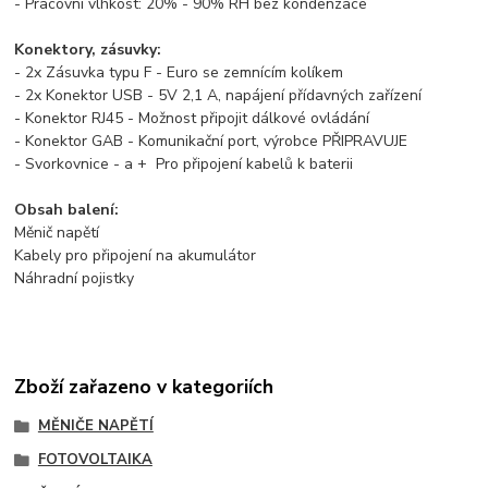
- Pracovní vlhkost: 20% - 90% RH bez kondenzace
Konektory, zásuvky:
- 2x Zásuvka typu F - Euro se zemnícím kolíkem
- 2x Konektor USB - 5V 2,1 A, napájení přídavných zařízení
- Konektor RJ45 - Možnost připojit dálkové ovládání
- Konektor GAB - Komunikační port, výrobce PŘIPRAVUJE
- Svorkovnice - a + Pro připojení kabelů k baterii
Obsah balení:
Měnič napětí
Kabely pro připojení na akumulátor
Náhradní pojistky
Zboží zařazeno v kategoriích
MĚNIČE NAPĚTÍ
FOTOVOLTAIKA