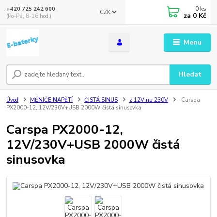
0
ks
+420 725 242 600
CZK
za
0 Kč
(Po-Pá, 8-16 hod.)
Menu
Hledat
Úvod
MĚNIČE NAPĚTÍ
ČISTÁ SINUS
z 12V na 230V
Carspa
PX2000-12, 12V/230V+USB 2000W čistá sinusovka
Carspa PX2000-12,
12V/230V+USB 2000W čistá
sinusovka