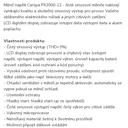
Měnič napětí Carspa PX2000-12 - čisté sinusové měniče nabízejí
vynikající kvalitu a skutečný sinusový výstup pro provoz Vašeho
oblíbeného elektrického nářadí a jiných citlivých zatížení.
LCD digitální displej zobrazuje vstupní data výstupní data a alarm
poplachu.
Vlastnosti produktu:
- Čistý sinusový výstup (THD<3%)
- LCD displej zobrazuje provozní a chybový stav (vstupní
napětí, výstupní napětí, výstupní výkon, úroveň kapacity baterií,
úroveň zatížení, kód rozhraní a kód poruchy)
- Vysoká odolnost proti rázovému proudu, schopnost spustit
těžké zátěže jako např. televizory, motory a další.
- Chladicí ventilátor v měniči je tepelně aktivován, automaticky se
vypne pokud se měnič ochladí.
- Uzemnění ochrany
- Hladký start: hladký start-up ze spotřebičů.
- Čisté sinusové výstupní napětí: čistý výkon pro citlivé zátěže.
- Výkonný mikroprocesor
- Nehořlavý materiál šetrný k životnímu prostředí
- Možnost připojit dálkové ovládání