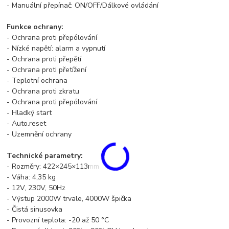
- Manuální přepínač: ON/OFF/Dálkové ovládání
Funkce ochrany:
- Ochrana proti přepólování
- Nízké napětí: alarm a vypnutí
- Ochrana proti přepětí
- Ochrana proti přetížení
- Teplotní ochrana
- Ochrana proti zkratu
- Ochrana proti přepólování
- Hladký start
- Auto.reset
- Uzemnění ochrany
Technické parametry:
- Rozměry: 422×245×113mm
- Váha: 4,35 kg
- 12V, 230V, 50Hz
- Výstup 2000W trvale, 4000W špička
- Čistá sinusovka
- Provozní teplota: -20 až 50 °C