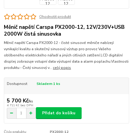
Ohodnotit produkt
Měnič napětí Carspa PX2000-12, 12V/230V+USB
2000W čistá sinusovka
Měnič napětí Carspa PX2000-12 - čisté sinusové měniče nabízejí
vynikající kvalitu a skutečný sinusový výstup pro provoz Vašeho
oblíbeného elektrického nářadí a jiných citlivých zatížení.LCD digitální
displej zobrazuje vstupní data výstupní data a alarm poplachu.Vlastnosti
produktu:- Čistý sinusový v...
celý popis
Dostupnost
Skladem 1 ks
5 700 Kč
/
ks
4 711 Kč
bez DPH
Přidat do košíku
Číslo produktu:
PX2000-12