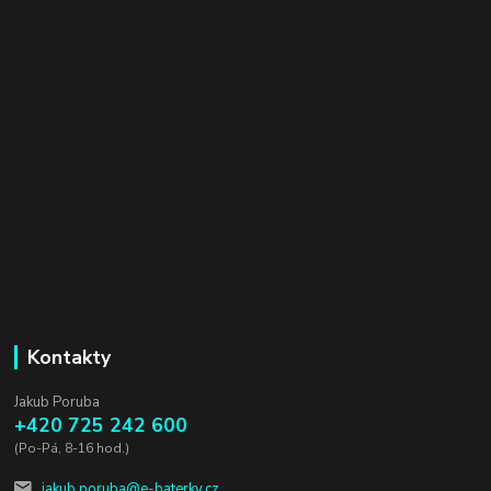
Kontakty
Jakub Poruba
+420 725 242 600
(Po-Pá, 8-16 hod.)
jakub.poruba@e-baterky.cz