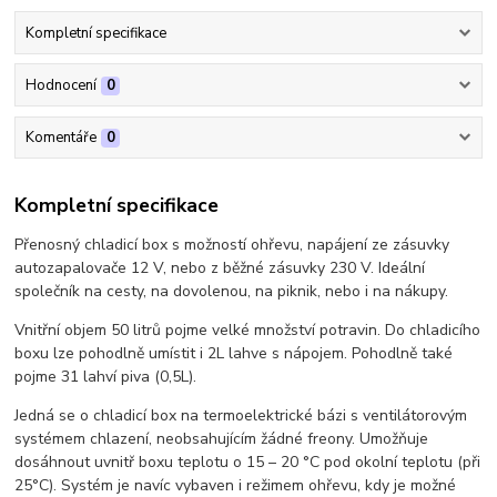
Kompletní specifikace
Hodnocení
0
Komentáře
0
Kompletní specifikace
Přenosný chladicí box s možností ohřevu, napájení ze zásuvky
autozapalovače 12 V, nebo z běžné zásuvky 230 V. Ideální
společník na cesty, na dovolenou, na piknik, nebo i na nákupy.
Vnitřní objem 50 litrů pojme velké množství potravin. Do chladicího
boxu lze pohodlně umístit i 2L lahve s nápojem. Pohodlně také
pojme 31 lahví piva (0,5L).
Jedná se o chladicí box na termoelektrické bázi s ventilátorovým
systémem chlazení, neobsahujícím žádné freony. Umožňuje
dosáhnout uvnitř boxu teplotu o 15 – 20 °C pod okolní teplotu (při
25°C). Systém je navíc vybaven i režimem ohřevu, kdy je možné