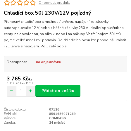
Ohodnotit produkt
Chladící box 50l 230V/12V pojízdný
Přenosný chladicí box s možností ohřevu, napájení ze zásuvky
autozapalovače 12 V, nebo z běžné zásuvky 230 V. Ideální společník na
cesty, na dovolenou, na piknik, nebo i na nákupy. Vnitřní objem 50 litrů
pojme velké množství potravin. Do chladicího boxu lze pohodlně umístit
i 2L lahve s nápojem. Po...
celý popis
Dostupnost
na objednávku
3 765 Kč
/
ks
3 112 Kč
bez DPH
Přidat do košíku
Číslo produktu:
07126
EAN kód:
8591686071269
Výrobce:
COMPASS
Záruka:
24 měsíců