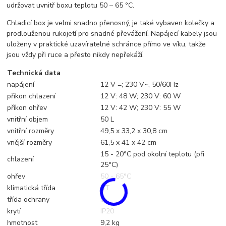
udržovat uvnitř boxu teplotu 50 – 65 °C.
Chladicí box je velmi snadno přenosný, je také vybaven kolečky a
prodlouženou rukojetí pro snadné převážení. Napájecí kabely jsou
uloženy v praktické uzavíratelné schránce přímo ve víku, takže
jsou vždy při ruce a přesto nikdy nepřekáží.
Technická data
napájení
12 V =; 230 V~, 50/60Hz
příkon chlazení
12 V: 48 W; 230 V: 60 W
příkon ohřev
12 V: 42 W; 230 V: 55 W
vnitřní objem
50 L
vnitřní rozměry
49,5 x 33,2 x 30,8 cm
vnější rozměry
61,5 x 41 x 42 cm
15 - 20°C pod okolní teplotu (při
chlazení
25°C)
ohřev
50 - 65°C
klimatická třída
ST
třída ochrany
II
krytí
IP20
hmotnost
9,2 kg