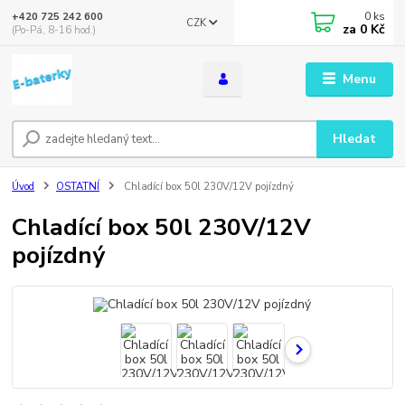
0
ks
+420 725 242 600
CZK
za
0 Kč
(Po-Pá, 8-16 hod.)
Menu
Hledat
Úvod
OSTATNÍ
Chladící box 50l 230V/12V pojízdný
Chladící box 50l 230V/12V
pojízdný