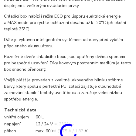
displejem s veškerými ovládacími prvky.
Chladicí box nabízí i režim ECO pro úsporu elektrické energie
a MAX mode pro rychlé ochlazení obsahu až k -20°C (při okolní
teplotě 25°C).
Dále je vybaven inteligentním systémem ochrany před vybitím
připojeného akumulátoru.
Rozměrné dveře chladicího boxu jsou opatřeny dvěma sponami
pro bezpečné uzavření. Díky kovovým postranním madlům je tento
box snadno přenosný.
Vnější plášť je proveden z kvalitně lakovaného hliníku stříbrné
barvy, který spolu s perfektní PU izolací zajišťuje dlouhodobé
zachování stabilní teploty uvnitř boxu a zaručuje velmi nízkou
spotřebu energie.
Technická data
vnitřní objem
60 L
napájení
12 / 24 V =; 230 V ~
příkon
max. 60 W (3,75 A / 1,87 A)