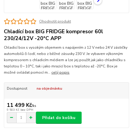
Ohodnotit produkt
Chladící box BIG FRIDGE kompresor 60l
230/24/12V -20°C APP
Chladicí box s vysokým objemem s napájením z 12 V nebo 24 V zástrčky
automobilů či lodí, nebo z běžné zásuvky 230 V. Je vybaven výkonným
kompresorem s chladicím médiem a lze jej použít jak jako chladničku s
teplotou 0 – 10°C, tak i jako mrazicí box s teplotou až -20°C. Box je
možné ovládat pomocí m...
celý popis
Dostupnost
na objednávku
11 499 Kč
/
ks
9 503 Kč
bez DPH
Přidat do košíku