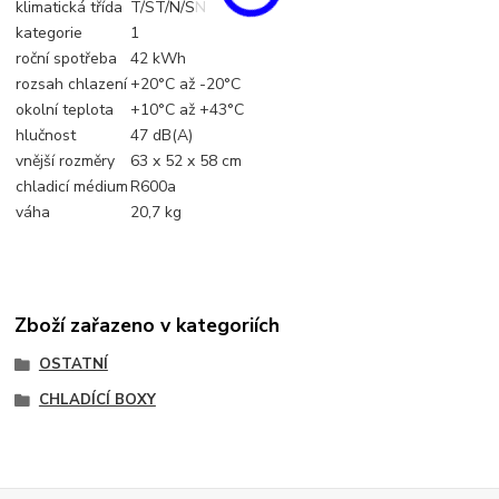
klimatická třída
T/ST/N/SN
kategorie
1
roční spotřeba
42 kWh
rozsah chlazení
+20°C až -20°C
okolní teplota
+10°C až +43°C
hlučnost
47 dB(A)
vnější rozměry
63 x 52 x 58 cm
chladicí médium
R600a
váha
20,7 kg
Zboží zařazeno v kategoriích
OSTATNÍ
CHLADÍCÍ BOXY