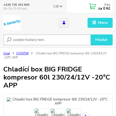
0
ks
+420 725 242 600
CZK
za
0 Kč
(Po-Pá, 8-16 hod.)
Menu
Hledat
Úvod
OSTATNÍ
Chladící box BIG FRIDGE kompresor 60l 230/24/12V
-20°C APP
Chladící box BIG FRIDGE
kompresor 60l 230/24/12V -20°C
APP