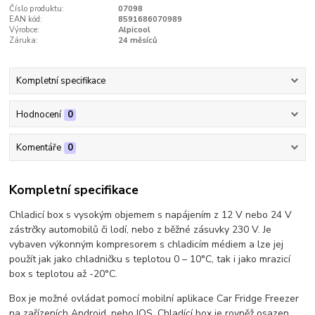
Číslo produktu:
07098
EAN kód:
8591686070989
Výrobce:
Alpicool
Záruka:
24 měsíců
Kompletní specifikace
Hodnocení
0
Komentáře
0
Kompletní specifikace
Chladicí box s vysokým objemem s napájením z 12 V nebo 24 V
zástrčky automobilů či lodí, nebo z běžné zásuvky 230 V. Je
vybaven výkonným kompresorem s chladicím médiem a lze jej
použít jak jako chladničku s teplotou 0 – 10°C, tak i jako mrazicí
box s teplotou až -20°C.
Box je možné ovládat pomocí mobilní aplikace Car Fridge Freezer
na zařízeních Android, nebo IOS. Chladící box je rovněž osazen