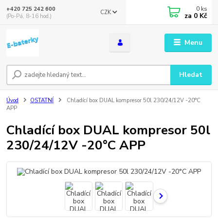
0
ks
+420 725 242 600
CZK
za
0 Kč
(Po-Pá, 8-16 hod.)
Menu
Hledat
Úvod
OSTATNÍ
Chladící box DUAL kompresor 50l 230/24/12V -20°C
APP
Chladící box DUAL kompresor 50l
230/24/12V -20°C APP