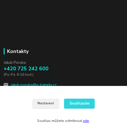
Kontakty
Jakub Poruba
+420 725 242 600
(Po-Pá, 8-16 hod.)
jakub.poruba@e-baterky.cz
Souhlasím
Nastavení
Souhlas můžete odmítnout
zde
.
Vytvořeno na
Eshop-rychle.cz