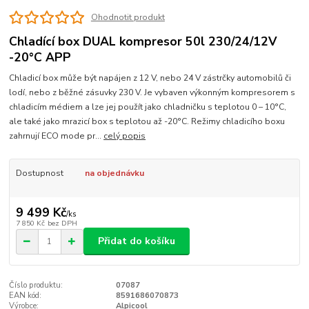
Ohodnotit produkt
Chladící box DUAL kompresor 50l 230/24/12V
-20°C APP
Chladicí box může být napájen z 12 V, nebo 24 V zástrčky automobilů či
lodí, nebo z běžné zásuvky 230 V. Je vybaven výkonným kompresorem s
chladicím médiem a lze jej použít jako chladničku s teplotou 0 – 10°C,
ale také jako mrazicí box s teplotou až -20°C. Režimy chladicího boxu
zahrnují ECO mode pr...
celý popis
Dostupnost
na objednávku
9 499 Kč
/
ks
7 850 Kč
bez DPH
Přidat do košíku
Číslo produktu:
07087
EAN kód:
8591686070873
Výrobce:
Alpicool