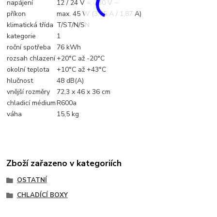
napájení
12 / 24 V =; 230 V ~
příkon
max. 45 W (3,75 A / 1,87 A)
klimatická třída
T/ST/N/SN
kategorie
1
roční spotřeba
76 kWh
rozsah chlazení
+20°C až -20°C
okolní teplota
+10°C až +43°C
hlučnost
48 dB(A)
vnější rozměry
72,3 x 46 x 36 cm
chladicí médium
R600a
váha
15,5 kg
Zboží zařazeno v kategoriích
OSTATNÍ
CHLADÍCÍ BOXY