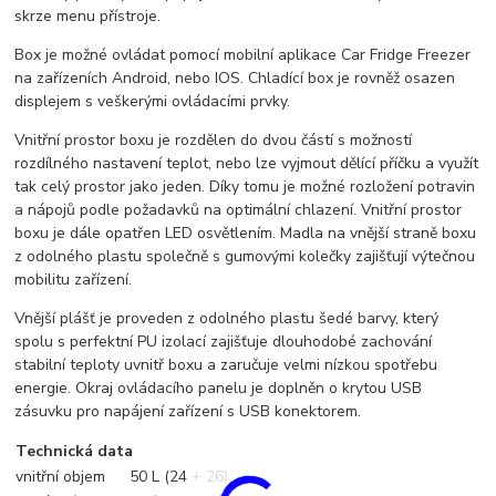
skrze menu přístroje.
Box je možné ovládat pomocí mobilní aplikace Car Fridge Freezer
na zařízeních Android, nebo IOS. Chladící box je rovněž osazen
displejem s veškerými ovládacími prvky.
Vnitřní prostor boxu je rozdělen do dvou částí s možností
rozdílného nastavení teplot, nebo lze vyjmout dělící příčku a využít
tak celý prostor jako jeden. Díky tomu je možné rozložení potravin
a nápojů podle požadavků na optimální chlazení. Vnitřní prostor
boxu je dále opatřen LED osvětlením. Madla na vnější straně boxu
z odolného plastu společně s gumovými kolečky zajišťují výtečnou
mobilitu zařízení.
Vnější plášť je proveden z odolného plastu šedé barvy, který
spolu s perfektní PU izolací zajišťuje dlouhodobé zachování
stabilní teploty uvnitř boxu a zaručuje velmi nízkou spotřebu
energie. Okraj ovládacího panelu je doplněn o krytou USB
zásuvku pro napájení zařízení s USB konektorem.
Technická data
vnitřní objem
50 L (24 + 26)