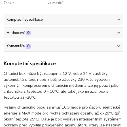
Záruka:
24 měsíců
Kompletní specifikace
Hodnocení
0
Komentáře
0
Kompletní specifikace
Chladicí box může být napájen z 12 V, nebo 24 V zástrčky
automobilů či lodí, nebo z běžné zásuvky 230 V. Je vybaven
výkonným kompresorem s chladicím médiem a lze jej použít jako
chladničku s teplotou 0 – 10°C, ale také jako mrazicí box s
teplotou až -20°C.
Režimy chladicího boxu zahrnují ECO mode pro úsporu elektrické
energie a MAX mode pro rychlé ochlazení obsahu až k -20°C (při
okolní teplotě 25°C). Dále je box vybaven inteligentním systémem
ochrany před vybitím připojeného akumulátoru, který lze nastavit