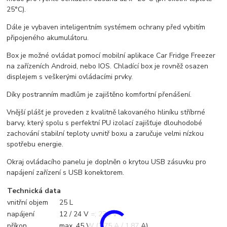
25°C).
Dále je vybaven inteligentním systémem ochrany před vybitím
připojeného akumulátoru.
Box je možné ovládat pomocí mobilní aplikace Car Fridge Freezer
na zařízeních Android, nebo IOS. Chladící box je rovněž osazen
displejem s veškerými ovládacími prvky.
Díky postranním madlům je zajištěno komfortní přenášení.
Vnější plášť je proveden z kvalitně lakovaného hliníku stříbrné
barvy, který spolu s perfektní PU izolací zajišťuje dlouhodobé
zachování stabilní teploty uvnitř boxu a zaručuje velmi nízkou
spotřebu energie.
Okraj ovládacího panelu je doplněn o krytou USB zásuvku pro
napájení zařízení s USB konektorem.
Technická data
vnitřní objem
25 L
napájení
12 / 24 V =; 230 V ~
příkon
max. 45 W (3,75 A / 1,87 A)