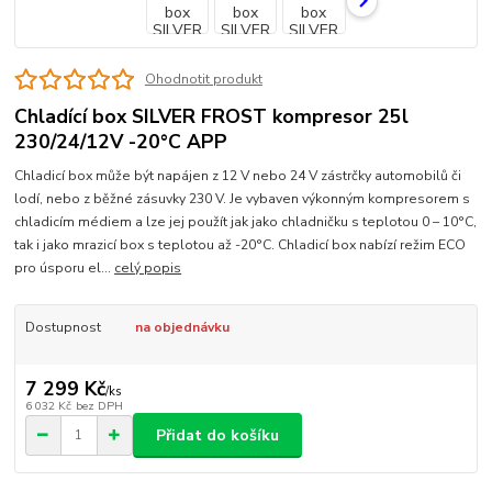
Ohodnotit produkt
Chladící box SILVER FROST kompresor 25l
230/24/12V -20°C APP
Chladicí box může být napájen z 12 V nebo 24 V zástrčky automobilů či
lodí, nebo z běžné zásuvky 230 V. Je vybaven výkonným kompresorem s
chladicím médiem a lze jej použít jak jako chladničku s teplotou 0 – 10°C,
tak i jako mrazicí box s teplotou až -20°C. Chladicí box nabízí režim ECO
pro úsporu el...
celý popis
Dostupnost
na objednávku
7 299 Kč
/
ks
6 032 Kč
bez DPH
Přidat do košíku