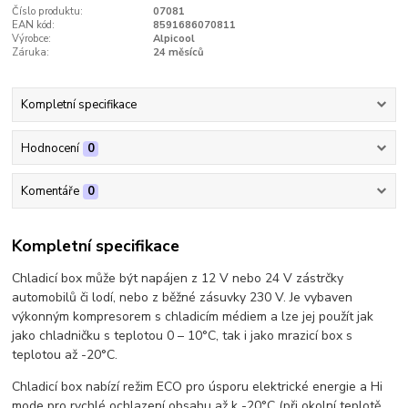
Číslo produktu:
07081
EAN kód:
8591686070811
Výrobce:
Alpicool
Záruka:
24 měsíců
Kompletní specifikace
Hodnocení
0
Komentáře
0
Kompletní specifikace
Chladicí box může být napájen z 12 V nebo 24 V zástrčky
automobilů či lodí, nebo z běžné zásuvky 230 V. Je vybaven
výkonným kompresorem s chladicím médiem a lze jej použít jak
jako chladničku s teplotou 0 – 10°C, tak i jako mrazicí box s
teplotou až -20°C.
Chladicí box nabízí režim ECO pro úsporu elektrické energie a Hi
mode pro rychlé ochlazení obsahu až k -20°C (při okolní teplotě