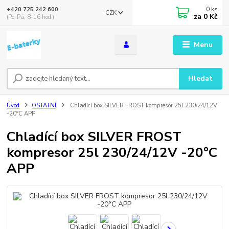
0
ks
+420 725 242 600
CZK
za
0 Kč
(Po-Pá, 8-16 hod.)
Menu
Hledat
Úvod
OSTATNÍ
Chladící box SILVER FROST kompresor 25l 230/24/12V
-20°C APP
Chladící box SILVER FROST
kompresor 25l 230/24/12V -20°C
APP