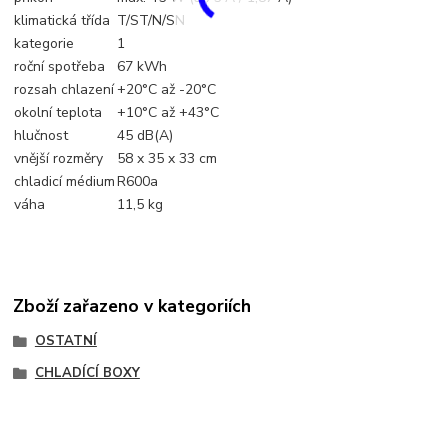
klimatická třída
T/ST/N/SN
kategorie
1
roční spotřeba
67 kWh
rozsah chlazení
+20°C až -20°C
okolní teplota
+10°C až +43°C
hlučnost
45 dB(A)
vnější rozměry
58 x 35 x 33 cm
chladicí médium
R600a
váha
11,5 kg
Zboží zařazeno v kategoriích
OSTATNÍ
CHLADÍCÍ BOXY