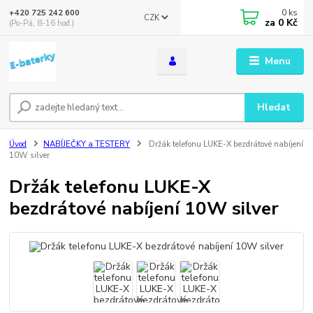
0
ks
+420 725 242 600
CZK
za
0 Kč
(Po-Pá, 8-16 hod.)
Menu
Hledat
Úvod
NABÍJEČKY a TESTERY
Držák telefonu LUKE-X bezdrátové nabíjení
10W silver
Držák telefonu LUKE-X
bezdrátové nabíjení 10W silver