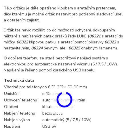
Tělo držáku je dále opatřeno kloubem s aretačním prstencem,
díky kterému je možné držák nastavit pro potřebný sledovací úhel
a dotažením zajistit.
Držák lze navíc rozšířit, co do možnosti uchycení, dokoupením
některé z nabízených patek držáků řady LUKE (
06321
s aretací do
mřížky,
06322
klipovou patku, s aretací pomocí přísavky
06323
s
nastavitelným,
06324
pevným, ale i
06325
ohebným ramenem).
O dobíjení telefonu se stará bezdrátový nabíjecí systém s
elektronikou pro automatické nastavení výkonu (5 / 7,5 / 10W).
Napájení je řešeno pomocí klasického USB kabelu.
Technická data
Vhodné pro telefony
do 6,5" (šířka 60-90 mm)
Umístění
mřížka ventilace
Uchycení telefonu
automatizovaný systém
Otáčení
kloubem s aretací
Nabíjení telefonu
bezdrátové
Nabíjecí výkon
automatický (5 / 7,5 / 10W)
Napájení
USB 5V