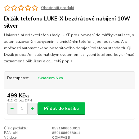
Ohodnotit produkt
Držák telefonu LUKE-X bezdrátové nabíjení 10W
silver
Univerzální držák telefonu řady LUKE pro upevnění do mřížky ventilace, s
automatizovaným uchycením s umístěním telefonu jednou rukou. A s
možností automatického bezdrátového dobíjení telefonu standardu Qi.
Držák je opatřen automatickým systémem uchycení telefonu, kdy snímač
zaznamená přiblížení a ot...
celý popis
Dostupnost
Skladem 5 ks
499 Kč
/
ks
412 Kč
bez DPH
Přidat do košíku
Číslo produktu:
8591686063011
EAN kód:
8591686063011
Výrobce:
COMPASS