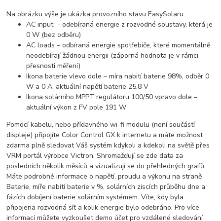
Na obrázku výše je ukázka provozního stavu EasySolaru:
AC input - odebíraná energie z rozvodné soustavy, která je
0 W (bez odběru)
AC loads – odbíraná energie spotřebiče, které momentálně
neodebírají žádnou energii (záporná hodnota je v rámci
přesnosti měření)
Ikona baterie vlevo dole – míra nabití baterie 98%, odběr 0
W a 0 A, aktuální napětí baterie 25,8 V
Ikona solárního MPPT regulátoru 100/50 vpravo dole –
aktuální výkon z FV pole 191 W
Pomocí kabelu, nebo přídavného wi-fi modulu (není součástí
displeje) připojíte Color Control GX k internetu a máte možnost
zdarma plně sledovat Váš systém kdykoli a kdekoli na světě přes
VRM portál výrobce Victron. Shromažďují se zde data za
posledních několik měsíců a vizualizují se do přehledných grafů.
Máte podrobné informace o napětí, proudu a výkonu na straně
Baterie, míře nabití baterie v %, solárních ziscích průběhu dne a
fázích dobíjení baterie solárním systémem. Víte, kdy byla
připojena rozvodná síť a kolik energie bylo odebráno. Pro více
informací můžete vyzkoušet demo účet pro vzdálené sledování