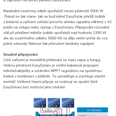
a zapnutím na čelním panelu EasySolaru.
Maximální souhrnný odběr spotřebiči nesmí překročit 5000 W.
Pokud se tak stane, tak se buď měnič EasySolar přetíží (odběr
z baterie) a zařízení zahlásí poruchu a/nebo vypadne některý z AC
jističů na vstupu nebo výstup z EasySolaru. Připojování rozvodné
sítě při přetížení měniče (odběr spotřebiči nad hodnotu 1300 W,
ale do souhrnného odběru 5000 W) se děje velmi rychle do cca
jedné sekundy. Nehrozí tak přerušení dodávky napájení.
Snadné připojování
Celé zařízení je montážně přátelské ve stylu zapoj a funguj.
Velkou předností EasySolaru je vnitřní kabelové propojení
měniče/nabíječky a solárního MPPT regulátoru na společnou
baterii v kombinaci s jištěním. To usnadňuje a zrychluje vlastní
montáž. Veškeré hlavní přípoje se realizují ve spodní části
EasySolaru bez nutnosti jeho otvírání: