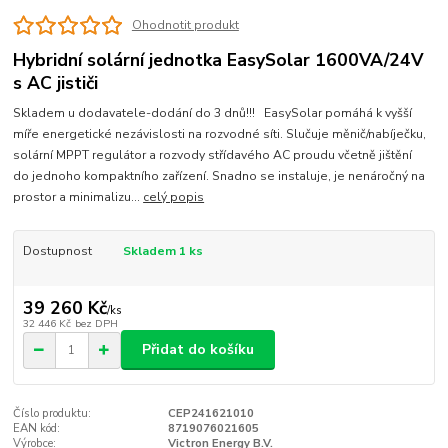
Ohodnotit produkt
Hybridní solární jednotka EasySolar 1600VA/24V
s AC jističi
Skladem u dodavatele-dodání do 3 dnů!!! EasySolar pomáhá k vyšší
míře energetické nezávislosti na rozvodné síti. Slučuje měnič/nabíječku,
solární MPPT regulátor a rozvody střídavého AC proudu včetně jištění
do jednoho kompaktního zařízení. Snadno se instaluje, je nenáročný na
prostor a minimalizu...
celý popis
Dostupnost
Skladem 1 ks
39 260 Kč
/
ks
32 446 Kč
bez DPH
Přidat do košíku
Číslo produktu:
CEP241621010
EAN kód:
8719076021605
Výrobce:
Victron Energy B.V.