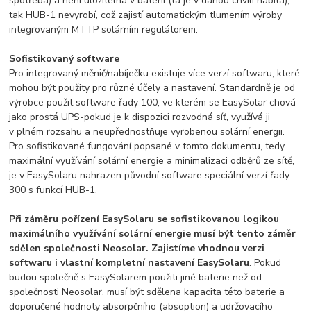
spotřeba) a není uložitelná v baterii (ta je v danou chvíli nabitá),
tak HUB-1 nevyrobí, což zajistí automatickým tlumením výroby
integrovaným MTTP solárním regulátorem.
Sofistikovaný software
Pro integrovaný měnič/nabíječku existuje více verzí softwaru, které
mohou být použity pro různé účely a nastavení. Standardně je od
výrobce použit software řady 100, ve kterém se EasySolar chová
jako prostá UPS-pokud je k dispozici rozvodná síť, využívá ji
v plném rozsahu a neupřednostňuje vyrobenou solární energii.
Pro sofistikované fungování popsané v tomto dokumentu, tedy
maximální využívání solární energie a minimalizaci odběrů ze sítě,
je v EasySolaru nahrazen původní software speciální verzí řady
300 s funkcí HUB-1.
Při záměru pořízení EasySolaru se sofistikovanou logikou
maximálního využívání solární energie musí být tento záměr
sdělen společnosti Neosolar. Zajistíme vhodnou verzi
softwaru i vlastní kompletní nastavení EasySolaru
. Pokud
budou společně s EasySolarem použiti jiné baterie než od
společnosti Neosolar, musí být sdělena kapacita této baterie a
doporučené hodnoty absorpčního (absoption) a udržovacího