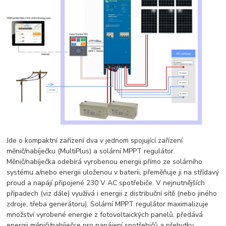
Jde o kompaktní zařízení dva v jednom spojující zařízení
měnič/nabíječku (MultiPlus) a solární MPPT regulátor.
Měnič/nabíječka odebírá vyrobenou energii přímo ze solárního
systému a/nebo energii uloženou v baterii, přeměňuje ji na střídavý
proud a napájí připojené 230 V AC spotřebiče. V nejnutnějších
případech (viz dále) využívá i energii z distribuční sítě (nebo jiného
zdroje, třeba generátoru). Solární MPPT regulátor maximalizuje
množství vyrobené energie z fotovoltaických panelů, předává
energii měniči/nabíječce pro napájení spotřebičů a přebytky