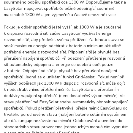
souhrnného odběru spotřebiči cca 1300 W. Doporučujeme tak na
EasySolar napojovat spotřebiče běžně odebírající souhrnně
maximálně 1300 W a jen výjimečně a časově omezeně i více.
Pokud je odběr spotřebiči ještě vyšší jak 1300 W a je současně
k dispozici rozvodná síť, začne EasySolar využívat energii
rozvodné sítě, aby předešel svému přetížení. Za tohoto stavu se
snaží maximum energie odebírat z baterie a minimum aktuálně
potřebné energie z rozvodné sítě. Připojení sítě je plynulé bez
přerušení napájení spotřebičů. Při odeznění přetížení je rozvodná
síť automaticky odpojena a energie se odebírá opět pouze
z baterie. Odpojení od sítě je plynulé bez přerušení napájení
spotřebičů. Jedná se o unikátní funkci GridAssist. Pokud není při
vyšších odběrech jak 1300 W k dispozici rozvodná síť, může dojít
k nedestruktivnímu přetížení měniče EasySolaru s přerušením
dodávky napájení spotřebičů (není dostatečný výkon měniče). Ve
stavu přetížení má EasySolar snahu automaticky obnovit napájení
spotřebičů. Pokud přetížení přetrvává, přejde měnič EasySolaru do
trvalého poruchového stavu (nabíjení baterie solárním systémem
ale dál funguje nezávisle na měniči). Odblokování a uvedení do
standardního stavu provedeme jednoduchým manuálním vypnutím