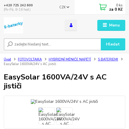
0
ks
+420 725 242 600
CZK
za
0 Kč
(Po-Pá, 8-16 hod.)
Menu
Hledat
Úvod
FOTOVOLTAIKA
HYBRIDNÍ MĚNIČE NAPĚTÍ
S BATERIEMI
EasySolar 1600VA/24V s AC jističi
EasySolar 1600VA/24V s AC
jističi