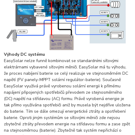
Výhody DC systému
EasySolar nelze funně kombinovat se standardními síťovými
elektrárnami vybavené síťovými měniči. EasySolar má tu výhodu,
že proces nabíjení baterie se celý realizuje ve stejnosměrném DC
napětí (FV panely-MPPT solární regulátor-baterie). Současně
EasySolar využívá právě vyrobenou solární energii k přímému
napájení připojených spotřebičů převodem ze stejnosměrného
(DC) napětí na střídavou (AC) formu. Právě vyrobená energie je
tak přímo využívána spotřebiči aniž by musela být nejdříve uložena
do baterie. Tím se dále omezují energetické ztráty a opotřebení
baterie. Oproti jiným systémům se síťovými měniči zde nejsou
zbytečné ztráty převodem energie na střídavou formu a zase zpět
na stejnosměrnou (baterie). Zbytečně tak systém nepřichází o