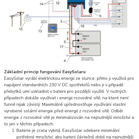
Základní princip fungování EasySolaru
EasySolar vyrábí elektrickou energii ze slunce, přímo ji využívá pro
napájení standardních 230 V DC spotřebičů nebo ji v případě
přebytků umí uskladnit v baterii pro pozdější využití. V nutných
případech dokáže využívat i energii rozvodné sítě, na které není
funně nijak závislý. Maximálně upřednostňuje využívání vlastní
vyrobené solární energie před energií z rozvodné sítě. Odběr
energie z rozvodné sítě je minimalizován na nejnutnější množství a
to jen v těchto případech:
Baterie je zcela vybitá. EasySolar odebere minimální
potřebné množství, aby baterii částečně dobil na nejnutnější