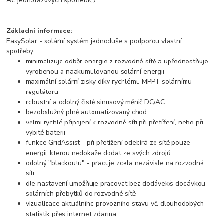
AC jednofázových spotřebičů.
Základní informace:
EasySolar - solární systém jednoduše s podporou vlastní
spotřeby
minimalizuje odběr energie z rozvodné sítě a upřednostňuje
vyrobenou a naakumulovanou solární energii
maximální solární zisky díky rychlému MPPT solárnímu
regulátoru
robustní a odolný čistě sinusový měnič DC/AC
bezobslužný plně automatizovaný chod
velmi rychlé připojení k rozvodné síti při přetížení, nebo při
vybité baterii
funkce GridAssist - při přetížení odebírá ze sítě pouze
energii, kterou nedokáže dodat ze svých zdrojů
odolný "blackoutu" - pracuje zcela nezávisle na rozvodné
síti
dle nastavení umožňuje pracovat bez dodávek/s dodávkou
solárních přebytků do rozvodné sítě
vizualizace aktuálního provozního stavu vč. dlouhodobých
statistik přes internet zdarma