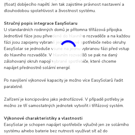
(float) dobíjecího napětí. Jen tak zajistíme právnost nastavení a
dlouhodobou spolehlivost a živostnost systému.
Stručný popis integrace EasySolaru
U standardních rodinných domů je přítomna třífázová přípojka.
Jednotlivé fáze jsou přivedené do hlavního rozvaděče a na každou
fázi jsou zapojeny vybrané jednofázové spotřebiče nebo okruhy.
EasySolar se jednoduše vsune na jednu vybranou fázi před vstup
do hlavního rozvaděče. V hlavním rozvaděči se pak na daný
zálohovaný okruh napojí vybrané spotřebiče, které chceme
napájet přednostně solární energií.
Po navýšení výkonové kapacity je možno více EasySolarů řadit
paralelně.
Zařízení je koncipováno jako jednofázové. V případě potřeby je
možno ze tří samostatných jednotek vytvořit i třífázový systém.
Výkonové charakteristiky a vlastnosti
EasySolar je schopen napájet spotřebiče výlučně jen ze solárního
systému a/nebo baterie bez nutnosti využívat síť až do