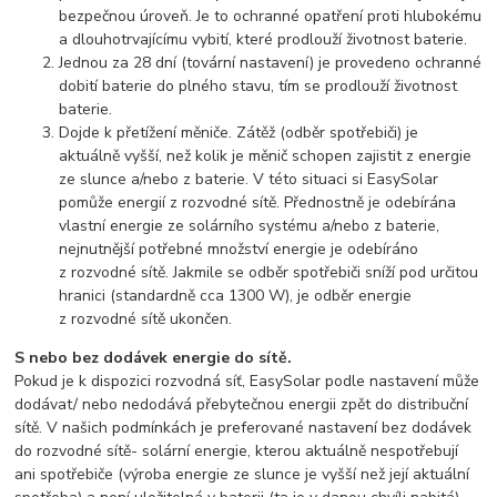
bezpečnou úroveň. Je to ochranné opatření proti hlubokému
a dlouhotrvajícímu vybití, které prodlouží životnost baterie.
Jednou za 28 dní (tovární nastavení) je provedeno ochranné
dobití baterie do plného stavu, tím se prodlouží životnost
baterie.
Dojde k přetížení měniče. Zátěž (odběr spotřebiči) je
aktuálně vyšší, než kolik je měnič schopen zajistit z energie
ze slunce a/nebo z baterie. V této situaci si EasySolar
pomůže energií z rozvodné sítě. Přednostně je odebírána
vlastní energie ze solárního systému a/nebo z baterie,
nejnutnější potřebné množství energie je odebíráno
z rozvodné sítě. Jakmile se odběr spotřebiči sníží pod určitou
hranici (standardně cca 1300 W), je odběr energie
z rozvodné sítě ukončen.
S nebo bez dodávek energie do sítě.
Pokud je k dispozici rozvodná síť, EasySolar podle nastavení může
dodávat/ nebo nedodává přebytečnou energii zpět do distribuční
sítě. V našich podmínkách je preferované nastavení bez dodávek
do rozvodné sítě- solární energie, kterou aktuálně nespotřebují
ani spotřebiče (výroba energie ze slunce je vyšší než její aktuální