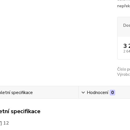
nepřek
Dos
3 
2 6
Číslo p
Výrobc
etní specifikace
Hodnocení
0
tní specifikace
V] 12