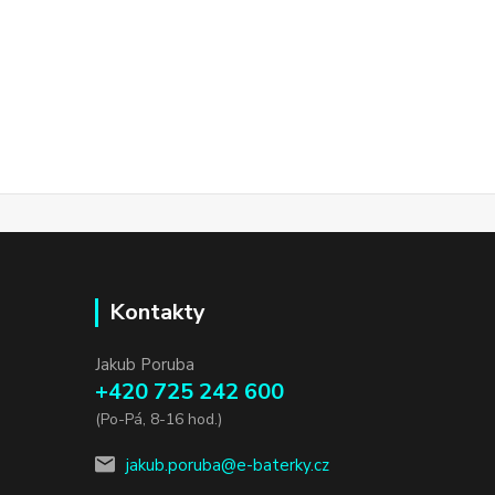
Kontakty
Jakub Poruba
+420 725 242 600
(Po-Pá, 8-16 hod.)
jakub.poruba@e-baterky.cz