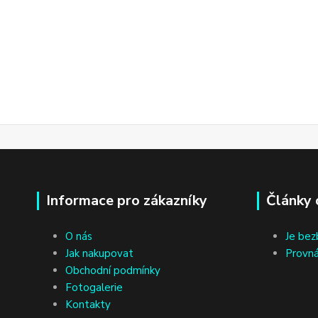
Informace pro zákazníky
Články 
O nás
Je bez
Jak nakupovat
Provná
Obchodní podmínky
Fotogalerie
Kontakty