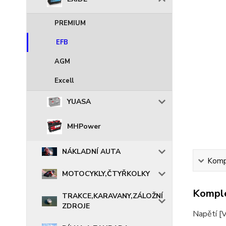
PREMIUM
EFB
AGM
Excell
YUASA
MHPower
NÁKLADNÍ AUTA
Kompl
MOTOCYKLY,ČTYŘKOLKY
Komple
TRAKCE,KARAVANY,ZÁLOŽNÍ
ZDROJE
Napětí [