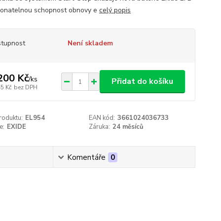
onatelnou schopnost obnovy e
celý popis
tupnost
Není skladem
200 Kč
/
ks
Přidat do košíku
45 Kč
bez DPH
roduktu:
EL954
EAN kód:
3661024036733
e:
EXIDE
Záruka:
24 měsíců
Komentáře
0