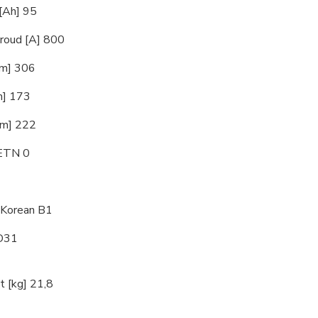
 [Ah] 95
proud [A] 800
mm] 306
m] 173
mm] 222
 ETN 0
 Korean B1
D31
 [kg] 21,8