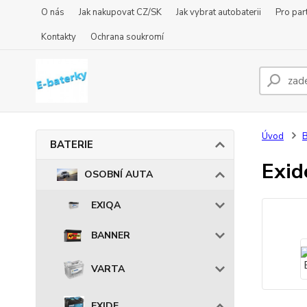
O nás
Jak nakupovat CZ/SK
Jak vybrat autobaterii
Pro par
Kontakty
Ochrana soukromí
Úvod
BATERIE
Exid
OSOBNÍ AUTA
EXIQA
BANNER
VARTA
EXIDE