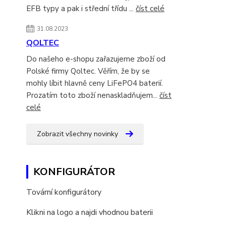
EFB typy a pak i střední třídu ...
číst celé
31.08.2023
QOLTEC
Do našeho e-shopu zařazujeme zboží od
Polské firmy Qoltec. Věřím, že by se
mohly líbit hlavně ceny LiFePO4 baterií.
Prozatím toto zboží nenaskladňujem...
číst
celé
Zobrazit všechny novinky
KONFIGURÁTOR
Tovární konfigurátory
Klikni na logo a najdi vhodnou baterii