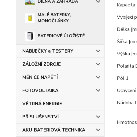
DÍLNA A ZAHRADA
Kapacita
MALÉ BATERKY,
Vybíjecí 
MONOČLÁNKY
Délka [
BATERIOVÉ ÚLOŽIŠTĚ
Šířka [m
NABÍJEČKY a TESTERY
Výška [
ZÁLOŽNÍ ZDROJE
Polarita
MĚNIČE NAPĚTÍ
Pól 1
Uchycení
FOTOVOLTAIKA
Nádoba 
VĚTRNÁ ENERGIE
PŘÍSLUŠENSTVÍ
Hmotnost
AKU-BATERIOVÁ TECHNIKA