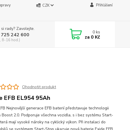
epravy
Přihlášení
CZK
 si rady? Zavolejte.
0
ks
 725 242 600
za
0 Kč
, 8-16 hod.)
Ohodnotit produkt
e EFB EL954 95Ah
EFB Nejnovější generace EFB baterií představuje technologii
 Boost 2.0. Podporuje všechna vozidla, s i bez systému Start-
terá mají vysoké nároky na cyklický výkon. Při instalaci do
bilů se systémem Start-Stop ukazuje nová baterie Exide EFB