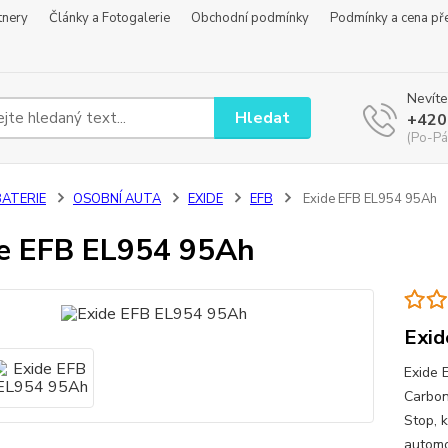
tnery
Články a Fotogalerie
Obchodní podmínky
Podmínky a cena př
Nevíte
Hledat
+420
(Po-Pá
BATERIE
OSOBNÍ AUTA
EXIDE
EFB
Exide EFB EL954 95Ah
e EFB EL954 95Ah
Exid
Exide 
Carbon
Stop, k
automo