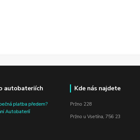
o autobateriích
Kde nás najdete
bečná platba předem?
Pržno 228
ní Autobateríí
Pržno u Vsetína, 756 23