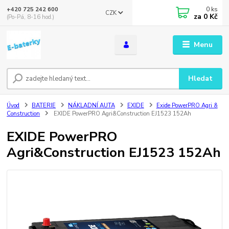
0
ks
+420 725 242 600
CZK
za
0 Kč
(Po-Pá, 8-16 hod.)
Menu
Hledat
Úvod
BATERIE
NÁKLADNÍ AUTA
EXIDE
Exide PowerPRO Agri &
Construction
EXIDE PowerPRO Agri&Construction EJ1523 152Ah
EXIDE PowerPRO
Agri&Construction EJ1523 152Ah