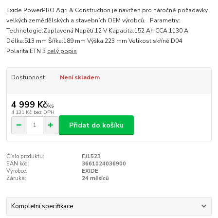
Exide PowerPRO Agri & Construction je navržen pro náročné požadavky
velkých zemědělských a stavebních OEM výrobců. Parametry:
Technologie:Zaplavená Napětí:12 V Kapacita:152 Ah CCA:1130 A
Délka:513 mm Šířka:189 mm Výška:223 mm Velikost skříně:D04
Polarita:ETN 3
celý popis
Dostupnost
Není skladem
4 999 Kč
/
ks
4 131 Kč
bez DPH
Přidat do košíku
Číslo produktu:
EJ1523
EAN kód:
3661024036900
Výrobce:
EXIDE
Záruka:
24 měsíců
Kompletní specifikace