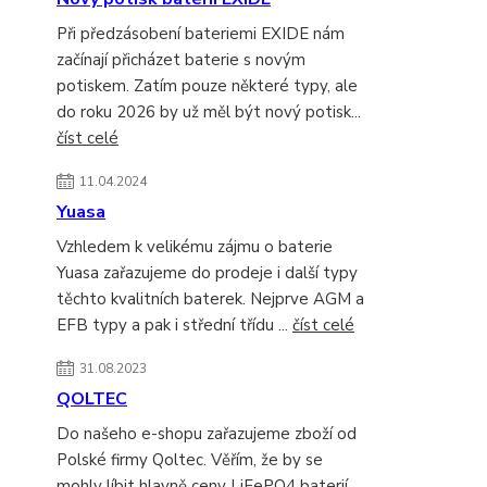
Při předzásobení bateriemi EXIDE nám
začínají přicházet baterie s novým
potiskem. Zatím pouze některé typy, ale
do roku 2026 by už měl být nový potisk...
číst celé
11.04.2024
Yuasa
Vzhledem k velikému zájmu o baterie
Yuasa zařazujeme do prodeje i další typy
těchto kvalitních baterek. Nejprve AGM a
EFB typy a pak i střední třídu ...
číst celé
31.08.2023
QOLTEC
Do našeho e-shopu zařazujeme zboží od
Polské firmy Qoltec. Věřím, že by se
mohly líbit hlavně ceny LiFePO4 baterií.