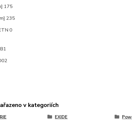
m] 175
mm] 235
 ETN 0
 B1
D02
zařazeno v kategoriích
RIE
EXIDE
Pow