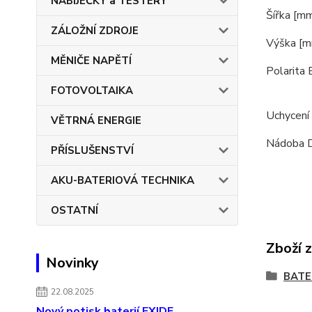
NABÍJEČKY a TESTERY
Šířka [m
ZÁLOŽNÍ ZDROJE
Výška [
MĚNIČE NAPĚTÍ
Polarita
FOTOVOLTAIKA
Uchycení
VĚTRNÁ ENERGIE
Nádoba 
PŘÍSLUŠENSTVÍ
AKU-BATERIOVÁ TECHNIKA
OSTATNÍ
Zboží 
Novinky
BATE
22.08.2025
Nový potisk baterií EXIDE