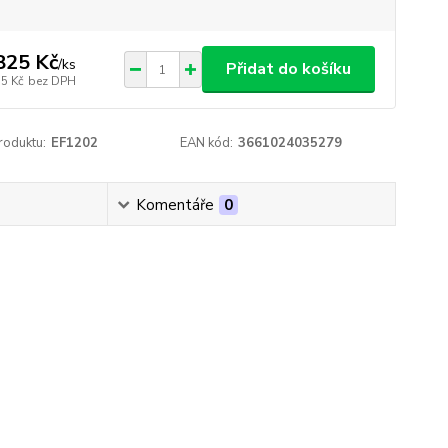
825 Kč
/
ks
Přidat do košíku
35 Kč
bez DPH
roduktu:
EF1202
EAN kód:
3661024035279
Komentáře
0