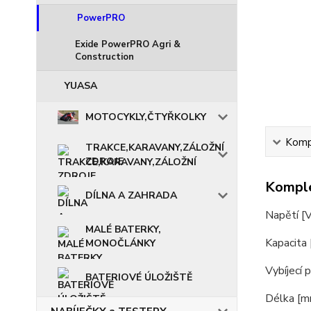
PowerPRO
Exide PowerPRO Agri &
Construction
YUASA
MOTOCYKLY,ČTYŘKOLKY
Kompl
TRAKCE,KARAVANY,ZÁLOŽNÍ
ZDROJE
Komple
DÍLNA A ZAHRADA
Napětí [
MALÉ BATERKY,
Kapacita
MONOČLÁNKY
Vybíjecí 
BATERIOVÉ ÚLOŽIŠTĚ
Délka [