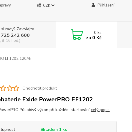
epravy
Přihlášení
CZK
 si rady? Zavolejte.
0
ks
 725 242 600
za
0 Kč
, 8-16 hod.)
RO EF1202 120Ah
Ohodnotit produkt
baterie Exide PowerPRO EF1202
PowerPRO Působivý výkon při každém startování
celý popis
tupnost
Skladem 1 ks