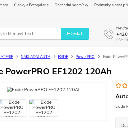
tnery
Články a Fotogalerie
Obchodní podmínky
Podmínky a cena př
Nevíte
Hledat
+420
(Po-Pá
BATERIE
NÁKLADNÍ AUTA
EXIDE
PowerPRO
Exide PowerP
de PowerPRO EF1202 120Ah
Auto
Exide 
Dos