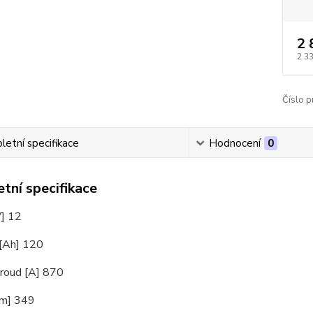
2 
2 3
Číslo p
etní specifikace
Hodnocení
0
tní specifikace
V] 12
 [Ah] 120
proud [A] 870
mm] 349