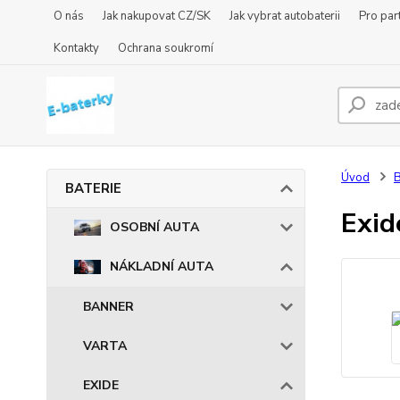
O nás
Jak nakupovat CZ/SK
Jak vybrat autobaterii
Pro par
Kontakty
Ochrana soukromí
Úvod
BATERIE
Exi
OSOBNÍ AUTA
NÁKLADNÍ AUTA
BANNER
VARTA
EXIDE