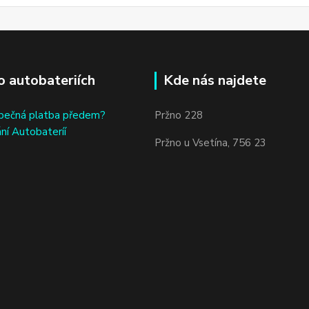
o autobateriích
Kde nás najdete
bečná platba předem?
Pržno 228
ní Autobateríí
Pržno u Vsetína, 756 23