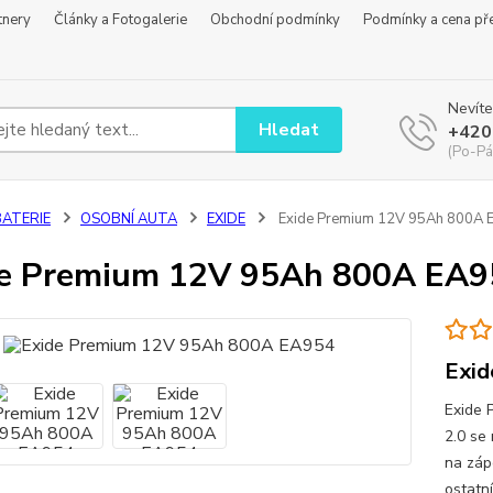
tnery
Články a Fotogalerie
Obchodní podmínky
Podmínky a cena př
Nevíte
Hledat
+420
(Po-Pá
BATERIE
OSOBNÍ AUTA
EXIDE
Exide Premium 12V 95Ah 800A 
de Premium 12V 95Ah 800A EA9
Exid
Exide 
2.0 se 
na zápo
ostatn