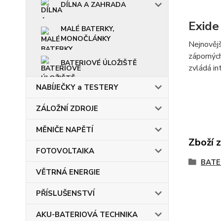
DÍLNA A ZAHRADA
Exid
MALÉ BATERKY,
MONOČLÁNKY
Nejnovějš
záporných
BATERIOVÉ ÚLOŽIŠTĚ
zvládá in
NABÍJEČKY a TESTERY
ZÁLOŽNÍ ZDROJE
MĚNIČE NAPĚTÍ
Zboží 
FOTOVOLTAIKA
BATE
VĚTRNÁ ENERGIE
PŘÍSLUŠENSTVÍ
AKU-BATERIOVÁ TECHNIKA