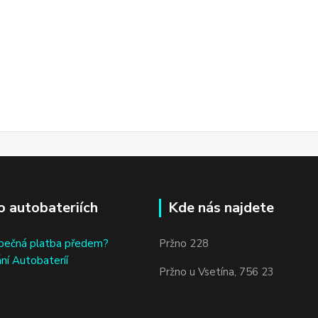
o autobateriích
Kde nás najdete
bečná platba předem?
Pržno 228
ní Autobateríí
Pržno u Vsetína, 756 23