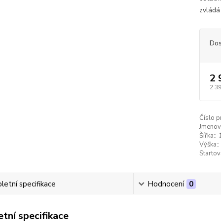
zvládá
Dos
2 
2 3
Číslo p
Jmenovi
Šířka::
Výška::
Startov
etní specifikace
Hodnocení
0
tní specifikace