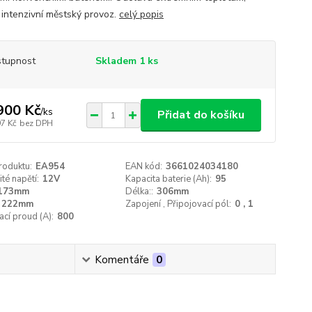
 intenzivní městský provoz.
celý popis
tupnost
Skladem 1 ks
900 Kč
/
ks
Přidat do košíku
97 Kč
bez DPH
roduktu:
EA954
EAN kód:
3661024034180
té napětí:
12V
Kapacita baterie (Ah):
95
173mm
Délka::
306mm
222mm
Zapojení , Připojovací pól:
0 , 1
ací proud (A):
800
Komentáře
0