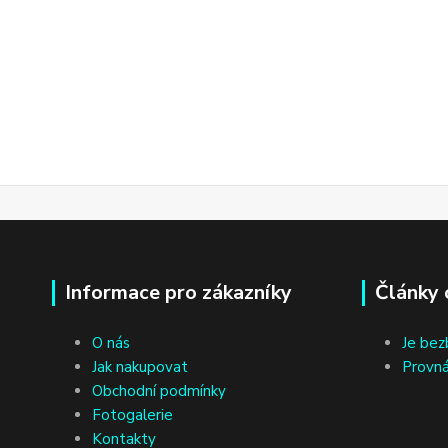
Informace pro zákazníky
Články 
O nás
Je bez
Jak nakupovat
Provná
Obchodní podmínky
Fotogalerie
Kontakty