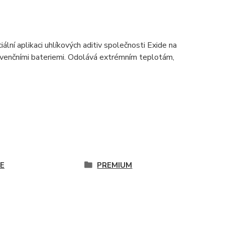
iální aplikaci uhlíkových aditiv společnosti Exide na
konvenčními bateriemi. Odolává extrémním teplotám,
DE
PREMIUM