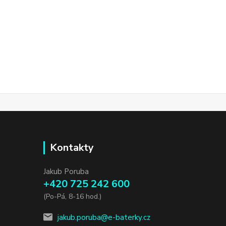
Kontakty
Jakub Poruba
+420 725 242 600
(Po-Pá, 8-16 hod.)
jakub.poruba@e-baterky.cz