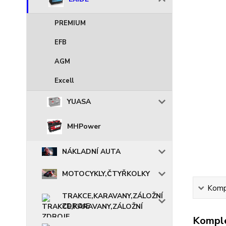
PREMIUM
EFB
AGM
Excell
YUASA
MHPower
NÁKLADNÍ AUTA
MOTOCYKLY,ČTYŘKOLKY
Kompl
TRAKCE,KARAVANY,ZÁLOŽNÍ
ZDROJE
Komple