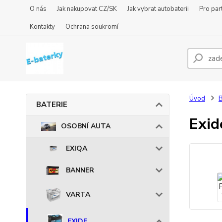
O nás
Jak nakupovat CZ/SK
Jak vybrat autobaterii
Pro par
Kontakty
Ochrana soukromí
Úvod
BATERIE
Exi
OSOBNÍ AUTA
EXIQA
BANNER
VARTA
EXIDE