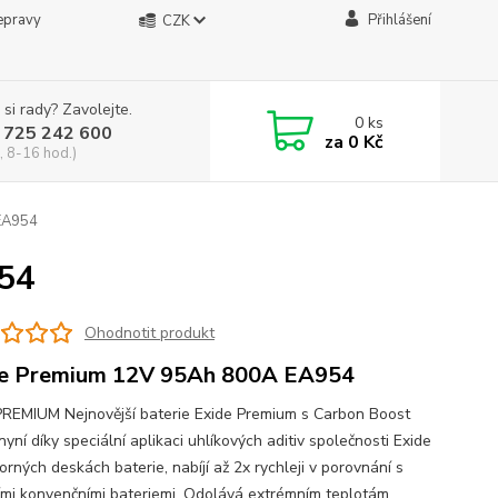
epravy
Přihlášení
CZK
 si rady? Zavolejte.
0
ks
 725 242 600
za
0 Kč
, 8-16 hod.)
EA954
54
Ohodnotit produkt
e Premium 12V 95Ah 800A EA954
PREMIUM Nejnovější baterie Exide Premium s Carbon Boost
nyní díky speciální aplikaci uhlíkových aditiv společnosti Exide
rných deskách baterie, nabíjí až 2x rychleji v porovnání s
ími konvenčními bateriemi. Odolává extrémním teplotám,