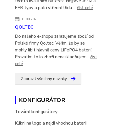
těchto kvalitních baterek. Nejprve AGM a
EFB typy a pak i střední třídu ...
číst celé
31.08.2023
QOLTEC
Do našeho e-shopu zařazujeme zboží od
Polské firmy Qoltec. Věřím, že by se
mohly líbit hlavně ceny LiFePO4 baterií.
Prozatím toto zboží nenaskladňujem...
číst
celé
Zobrazit všechny novinky
KONFIGURÁTOR
Tovární konfigurátory
Klikni na logo a najdi vhodnou baterii