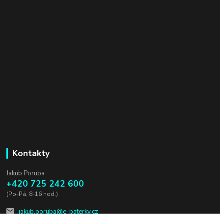
Kontakty
Jakub Poruba
+420 725 242 600
(Po-Pá, 8-16 hod.)
jakub.poruba@e-baterky.cz