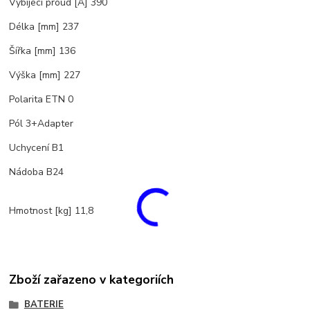
Vybíjecí proud [A] 390
Délka [mm] 237
Šířka [mm] 136
Výška [mm] 227
Polarita ETN 0
Pól 3+Adapter
Uchycení B1
Nádoba B24
Hmotnost [kg] 11,8
Zboží zařazeno v kategoriích
BATERIE