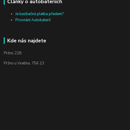
Články o autobateriích
Je bezbečná platba předem?
Provnání Autobateríí
Kde nás najdete
Pržno 228
Pržno u Vsetína, 756 23