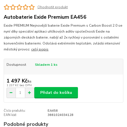
Ohodnotit produkt
Autobaterie Exide Premium EA456
Exide PREMIUM Nejnovější baterie Exide Premium s Carbon Boost 2.0 se
nyní díky speciální aplikaci uhlíkových aditiv společnosti Exide na
záporných deskách baterie, nabíjí až 2x rychleji v porovnání s ostatními
konvenčními bateriemi. Odolává extrémním teplotám, zvládá intenzivní
městský provoz.
celý popis
Dostupnost
Skladem 1 ks
1 497 Kč
/
ks
1 237 Kč
bez DPH
Přidat do košíku
Číslo produktu:
EA456
EAN kód:
3661024034128
Podobné produkty