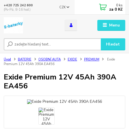
0
ks
+420 725 242 600
CZK
za
0 Kč
(Po-Pá, 8-16 hod.)
Menu
Hledat
Úvod
BATERIE
OSOBNÍ AUTA
EXIDE
PREMIUM
Exide
Premium 12V 45Ah 390A EA456
Exide Premium 12V 45Ah 390A
EA456