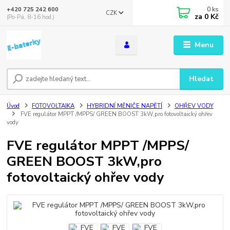
0
ks
+420 725 242 600
CZK
za
0 Kč
(Po-Pá, 8-16 hod.)
Menu
Hledat
Úvod
FOTOVOLTAIKA
HYBRIDNÍ MĚNIČE NAPĚTÍ
OHŘEV VODY
FVE regulátor MPPT /MPPS/ GREEN BOOST 3kW,pro fotovoltaický ohřev
vody
FVE regulátor MPPT /MPPS/
GREEN BOOST 3kW,pro
fotovoltaický ohřev vody