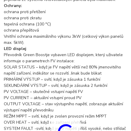
Ochrany:
ochrana proti přetížení
ochrana proti zkratu
tepelná ochrana (100 °C)
ochrana přepěťová
Vnitřní ochrana maximálního výkonu 3kW (celkový výkon panelů
max. 5kW).
LED displej
Převodník Green Boostje vybaven LED displejem, který uživatele
informuje o parametrech FV instalace:
SOLAR STATUS – když je FV napětí větší než 80% jmenovitého
napětí zařízení, indikátor se rozsvítí. Jinak bude blikat
PRIMÁRNÍ VÝSTUP – svítí, když je zásuvka 1 funkční
SEKUNDÁRNÍ VÝSTUP – svítí, když je zásuvka 2 funkční
PV VOLTAGE – skutečné vstupní napětí FV
PV CURRENT – aktuální vstupní proud PV
OUTPUT VOLTAGE – stav výstupního napětí, zobrazuje aktuální
výstupní napětí převodníku
REŽIM MPPT – svítí, když je zvolen provozní režim MPPT
OVER HEAT – svítí, když se zařízení přehřívá
SYSTEM FAULT -svítí, když je FV napětí příliš vysoké, nebo střídač