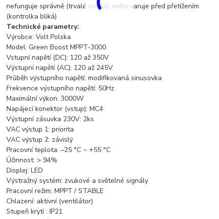
nefunguje správně (trvalé světlo), nebo varuje před přetížením
(kontrolka bliká)
Technické parametry:
Výrobce: Volt Polska
Model: Green Boost MPPT-3000
Vstupní napětí (DC): 120 až 350V
Výstupní napětí (AC): 120 až 245V
Průběh výstupního napětí: modifikovaná sinusovka
Frekvence výstupního napětí: 50Hz
Maximální výkon: 3000W
Napájecí konektor (vstup): MC4
Výstupní zásuvka 230V: 2ks
VAC výstup 1: priorita
VAC výstup 2: závislý
Pracovní teplota: –25 °C ~ +55 °C
Účinnost: > 94%
Displej: LED
Výstražný systém: zvukové a světelné signály
Pracovní režim: MPPT / STABLE
Chlazení: aktivní (ventilátor)
Stupeň krytí : IP21