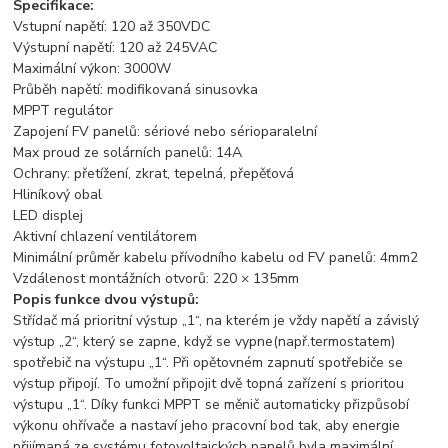
Specifikace:
Vstupní napětí: 120 až 350VDC
Výstupní napětí: 120 až 245VAC
Maximální výkon: 3000W
Průběh napětí: modifikovaná sinusovka
MPPT regulátor
Zapojení FV panelů: sériové nebo sérioparalelní
Max proud ze solárních panelů: 14A
Ochrany: přetížení, zkrat, tepelná, přepěťová
Hliníkový obal
LED displej
Aktivní chlazení ventilátorem
Minimální průměr kabelu přívodního kabelu od FV panelů: 4mm2
Vzdálenost montážních otvorů: 220 × 135mm
Popis funkce dvou výstupů:
Střídač má prioritní výstup „1“, na kterém je vždy napětí a závislý
výstup „2“, který se zapne, když se vypne(např.ter­mostatem)
spotřebič na výstupu „1“. Při opětovném zapnutí spotřebiče se
výstup připojí. To umožní připojit dvě topná zařízení s prioritou
výstupu „1“. Díky funkci MPPT se měnič automaticky přizpůsobí
výkonu ohřívače a nastaví jeho pracovní bod tak, aby energie
přijímaná ze systému fotovoltaických panelů byla maximální.