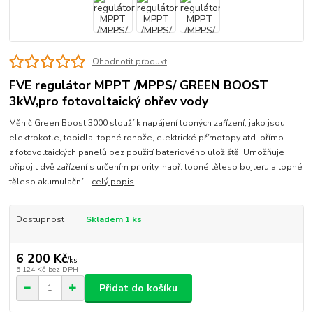
Ohodnotit produkt
FVE regulátor MPPT /MPPS/ GREEN BOOST
3kW,pro fotovoltaický ohřev vody
Měnič Green Boost 3000 slouží k napájení topných zařízení, jako jsou
elektrokotle, topidla, topné rohože, elektrické přímotopy atd. přímo
z fotovoltaických panelů bez použití bateriového uložiště. Umožňuje
připojit dvě zařízení s určením priority, např. topné těleso bojleru a topné
těleso akumulační...
celý popis
Dostupnost
Skladem 1 ks
6 200 Kč
/
ks
5 124 Kč
bez DPH
Přidat do košíku