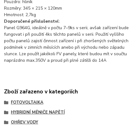
Pouzdro: hliník
Rozměry: 345 × 215 × 120mm
Hmotnost: 2,7kg
Doporučené příslušenství:
Panel G964G, ideálně v počtu 7–9ks v serii, avšak zařízení bude
fungovat i při použití 4ks těchto panelů v serii. Použití vyššího
počtu panelů zajistí činnost zařízení i při zhoršených světelných
podmínek v zimních měsících anebo při východu nebo západu
slunce. Lze použít jakékoli FV panely, které budou mít v součtu
naprázdno max.350V a proud při plné zátěži do 14A
Zboží zařazeno v kategoriích
FOTOVOLTAIKA
HYBRIDNÍ MĚNIČE NAPĚTÍ
OHŘEV VODY