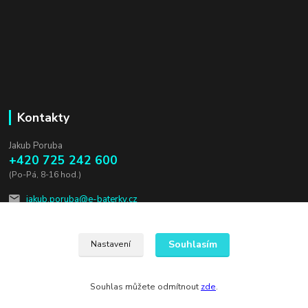
Kontakty
Jakub Poruba
+420 725 242 600
(Po-Pá, 8-16 hod.)
jakub.poruba@e-baterky.cz
Souhlasím
Nastavení
Souhlas můžete odmítnout
zde
.
Vytvořeno na
Eshop-rychle.cz