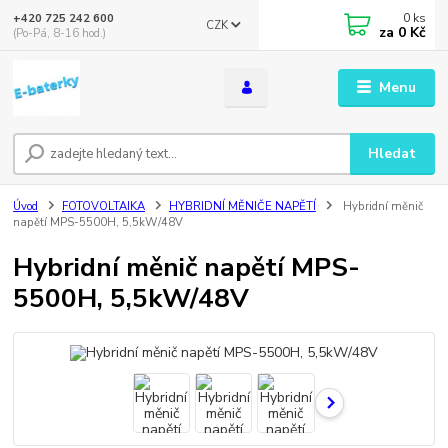
0
ks
+420 725 242 600
CZK
za
0 Kč
(Po-Pá, 8-16 hod.)
Menu
Hledat
Úvod
FOTOVOLTAIKA
HYBRIDNÍ MĚNIČE NAPĚTÍ
Hybridní měnič
napětí MPS-5500H, 5,5kW/48V
Hybridní měnič napětí MPS-
5500H, 5,5kW/48V