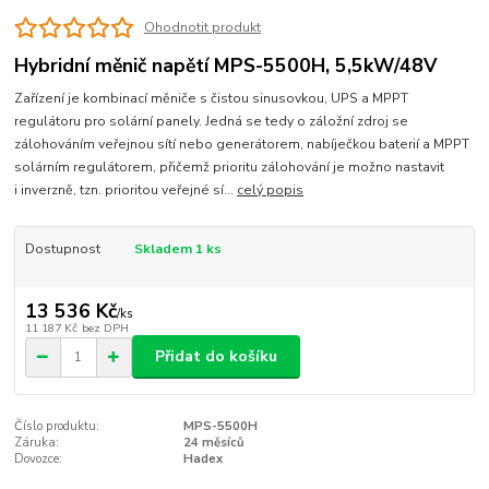
Ohodnotit produkt
Hybridní měnič napětí MPS-5500H, 5,5kW/48V
Zařízení je kombinací měniče s čistou sinusovkou, UPS a MPPT
regulátoru pro solární panely. Jedná se tedy o záložní zdroj se
zálohováním veřejnou sítí nebo generátorem, nabíječkou baterií a MPPT
solárním regulátorem, přičemž prioritu zálohování je možno nastavit
i inverzně, tzn. prioritou veřejné sí...
celý popis
Dostupnost
Skladem 1 ks
13 536 Kč
/
ks
11 187 Kč
bez DPH
Přidat do košíku
Číslo produktu:
MPS-5500H
Záruka:
24 měsíců
Dovozce:
Hadex