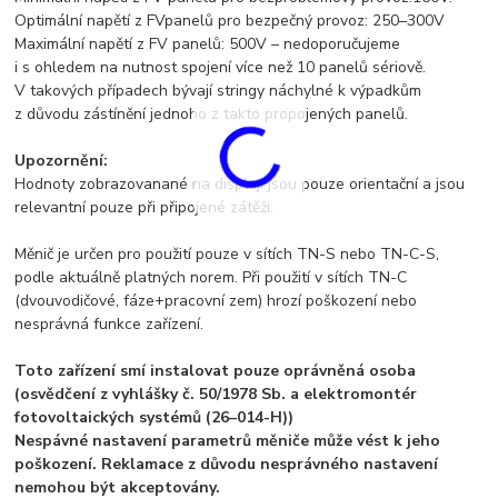
Optimální napětí z FVpanelů pro bezpečný provoz: 250–300V
Maximální napětí z FV panelů: 500V – nedoporučujeme
i s ohledem na nutnost spojení více než 10 panelů sériově.
V takových případech bývají stringy náchylné k výpadkům
z důvodu zástínění jednoho z takto propojených panelů.
Upozornění:
Hodnoty zobrazovanané na displeji jsou pouze orientační a jsou
relevantní pouze při připojené zátěži.
Měnič je určen pro použití pouze v sítích TN-S nebo TN-C-S,
podle aktuálně platných norem. Při použití v sítích TN-C
(dvouvodičové, fáze+pracovní zem) hrozí poškození nebo
nesprávná funkce zařízení.
Toto zařízení smí instalovat pouze oprávněná osoba
(osvědčení z vyhlášky č. 50/1978 Sb. a elektromontér
fotovoltaických systémů (26–014-H))
Nespávné nastavení parametrů měniče může vést k jeho
poškození. Reklamace z důvodu nesprávného nastavení
nemohou být akceptovány.