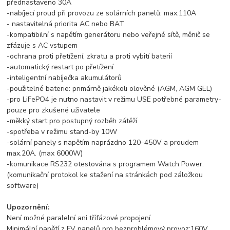
přednastaveno 30A
-nabíjecí proud při provozu ze solárních panelů: max.110A
- nastavitelná priorita AC nebo BAT
-kompatibilní s napětím generátoru nebo veřejné sítě, měnič se
zfázuje s AC vstupem
-ochrana proti přetížení, zkratu a proti vybití baterií
-automatický restart po přetížení
-inteligentní nabíječka akumulátorů
-použitelné baterie: primárně jakékoli olověné (AGM, AGM GEL)
-pro LiFePO4 je nutno nastavit v režimu USE potřebné parametry-
pouze pro zkušené uživatele
-měkký start pro postupný rozběh zátěží
-spotřeba v režimu stand-by 10W
-solární panely s napětím naprázdno 120–450V a proudem
max.20A. (max 6000W)
-komunikace RS232 otestována s programem Watch Power.
(komunikační protokol ke stažení na stránkách pod záložkou
software)
Upozornění:
Není možné paralelní ani třífázové propojení.
Minimální napětí z FV panelů pro bezproblémový provoz:160V.