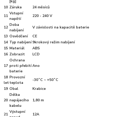
[kg]
10
Záruka
24 měsíců
Vstupní
11
220 - 240 V
napětí
Doba
12
V závislosti na kapacitě baterie
nabíjení
13
Osvědčení
CE
14
Typ nabíjení
9krokový režim nabíjení
15
Materiál
ABS
16
Zobrazit
LCD
Ochrana
17
proti přebití
Ano
baterie
18
Provozní
-30˚C ~ +50˚C
let
teplota
19
Obal
Krabice
Délka
20
napájecího
1,80 m
kabelu
Výstupní
21
12A