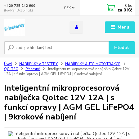
0
ks
+420 725 242 600
CZK
za
0 Kč
(Po-Pá, 8-16 hod.)
Menu
Hledat
Úvod
NABÍJEČKY a TESTERY
NABÍJEČKY AUTO,MOTO,TRAKCE
QOLTEC
Přenosné
Inteligentní mikroprocesorová nabíječka Qoltec 12V
12A | s funkcí opravy | AGM GEL LiFePO4 | 9krokové nabíjení
Inteligentní mikroprocesorová
nabíječka Qoltec 12V 12A | s
funkcí opravy | AGM GEL LiFePO4
| 9krokové nabíjení