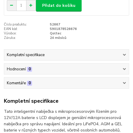
Přidat do košíku
Číslo produktu:
52667
EAN kód:
5901878526676
Výrobce:
Qoltec
Záruka:
24 měsíců
Kompletní specifikace
Hodnocení
0
Komentáře
0
Kompletní specifikace
Tato inteligentní nabíječka s mikroprocesorovým řízením pro
12V/12A baterie s LCD displejem je geniální mikroprocesorová
nabíječka pro správu napájení. Ideální pro LiFePO4, AGM a GEL
baterie v různých typech vozidel, včetně osobních automobilů,