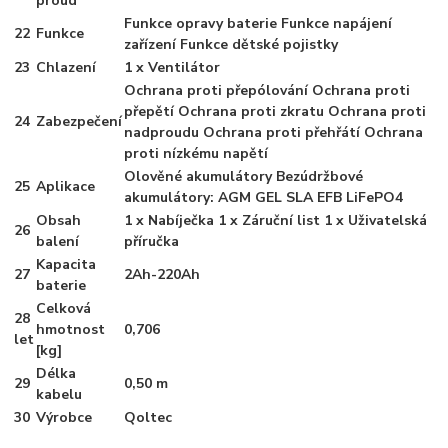
proud
Funkce opravy baterie Funkce napájení
22
Funkce
zařízení Funkce dětské pojistky
23
Chlazení
1 x Ventilátor
Ochrana proti přepólování Ochrana proti
přepětí Ochrana proti zkratu Ochrana proti
24
Zabezpečení
nadproudu Ochrana proti přehřátí Ochrana
proti nízkému napětí
Olověné akumulátory Bezúdržbové
25
Aplikace
akumulátory: AGM GEL SLA EFB LiFePO4
Obsah
1 x Nabíječka 1 x Záruční list 1 x Uživatelská
26
balení
příručka
Kapacita
27
2Ah-220Ah
baterie
Celková
28
hmotnost
0,706
let
[kg]
Délka
29
0,50 m
kabelu
30
Výrobce
Qoltec