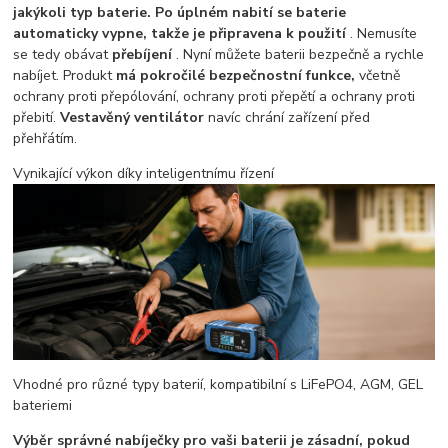
jakýkoli typ baterie. Po úplném nabití se baterie
automaticky vypne, takže je připravena k použití
. Nemusíte
se tedy obávat
přebíjení
. Nyní můžete baterii bezpečně a rychle
nabíjet. Produkt
má pokročilé bezpečnostní funkce,
včetně
ochrany proti přepólování, ochrany proti přepětí a ochrany proti
přebití.
Vestavěný ventilátor
navíc chrání zařízení před
přehřátím.
Vynikající výkon díky inteligentnímu řízení
Vhodné pro různé typy baterií, kompatibilní s LiFePO4, AGM, GEL
bateriemi
Výběr správné nabíječky pro vaši baterii je zásadní, pokud