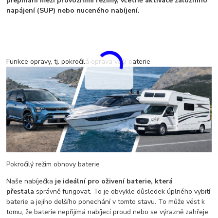
přepínání mezi provozními režimy, včetně aktivace záložního
napájení (SUP) nebo nuceného nabíjení.
Funkce opravy, tj. pokročilá oprava vaší baterie
Pokročilý režim obnovy baterie
Naše nabíječka
je ideální pro oživení baterie, která
přestala
správně fungovat. To je obvykle důsledek úplného vybití
baterie a jejího delšího ponechání v tomto stavu. To může vést k
tomu, že baterie nepřijímá nabíjecí proud nebo se výrazně zahřeje.