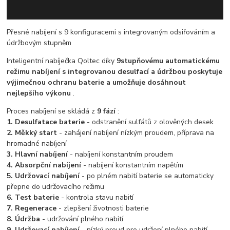
Přesné nabíjení s 9 konfiguracemi s integrovaným odsiřováním a
údržbovým stupněm
Inteligentní nabíječka Qoltec díky
9stupňovému automatickému
režimu nabíjení s integrovanou desulfací a údržbou poskytuje
výjimečnou ochranu baterie a umožňuje dosáhnout
nejlepšího výkonu
.
Proces nabíjení se skládá z
9 fází
:
1. Desulfatace baterie
- odstranění sulfátů z olověných desek
2. Měkký start
- zahájení nabíjení nízkým proudem, příprava na
hromadné nabíjení
3. Hlavní nabíjení
- nabíjení konstantním proudem
4. Absorpční nabíjení
- nabíjení konstantním napětím
5. Udržovací nabíjení
- po plném nabití baterie se automaticky
přepne do udržovacího režimu
6. Test baterie
- kontrola stavu nabití
7. Regenerace
- zlepšení životnosti baterie
8. Údržba
- udržování plného nabití
9. Udržovací nabíjení
- nízký proud pro udržení plného nabití