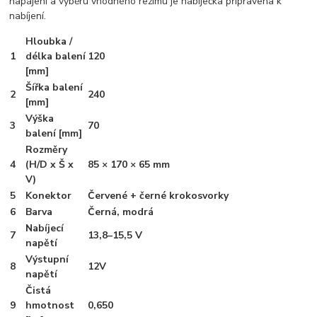
napájení a výběru vhodného režimu je nabíječka připravena k
nabíjení.
Hloubka /
1
délka balení
120
[mm]
Šířka balení
2
240
[mm]
Výška
3
70
balení [mm]
Rozměry
4
(H/D x Š x
85 × 170 × 65 mm
V)
5
Konektor
Červené + černé krokosvorky
6
Barva
Černá, modrá
Nabíjecí
7
13,8–15,5 V
napětí
Výstupní
8
12V
napětí
Čistá
9
hmotnost
0,650