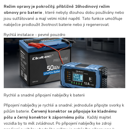
Režim opravy je pokročilý, přibližně 16hodinový režim
obnovy pro baterie
, které nebyly dlouhou dobu používány nebo
jsou sulfátované a mají velmi nízké napětí. Tato funkce umožňuje
nabíječce prodloužit životnost baterie nebo ji regenerovat.
Rychlá instalace - pevné pouzdro
Rychlé a snadné připojení nabíječky k baterii
Připojení nabíječky je rychlé a snadné; jednoduše připojte svorky k
pólům baterie.
Červený konektor se připojuje ke kladnému
pólu a černý konektor k zápornému pólu
. Každý majitel
vozidla by to měl zvládnout. Po připojení nabíječky ke zdroji