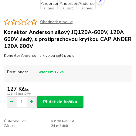
Ohodnotit produkt
Konektor Anderson silový JQ120A-600V, 120A
600V, šedý, s protiprachovou krytkou CAP ANDER
120A 600V
Konektor Anderson s krytkou
celý popis
Dostupnost
Skladem 17 ks
127 Kč
/
ks
105 Kč
bez DPH
Přidat do košíku
Číslo produktu:
JQ120A-600V
Záruka:
24 měsíců