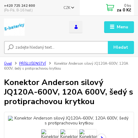
0
ks
+420 725 242 600
CZK
za
0 Kč
(Po-Pá, 8-16 hod.)
Menu
Hledat
Úvod
PŘÍSLUŠENSTVÍ
Konektor Anderson silový JQ120A-600V, 120A
600V, šedý s protiprachovou krytkou
Konektor Anderson silový
JQ120A-600V, 120A 600V, šedý s
protiprachovou krytkou